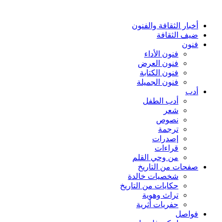
أخبار الثقافة والفنون
ضيف الثقافة
فنون
فنون الأداء
فنون العرض
فنون الكتابة
فنون الجميلة
أدب
أدب الطفل
شعر
نصوص
ترجمة
إصدرات
قراءات
من وحي القلم
صفحات من التاريخ
شخصيات خالدة
حكايات من التاريخ
تراث وهوية
حفريات أثرية
فواصل