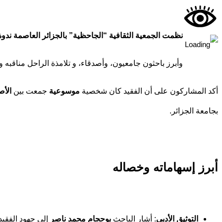
نظمت الجمعية الثقافية “الجاحظية” بالجزائر العاصمة ندوة تأبينية لتكريم الكاتب 
وأبرز باحثون جامعيون، وأصدقاء، و تلامذة الراحل مناقبه وم
أكد المشاركون على أن الفقيد كان شخصية
موسوعية
جمعت بين
الأص
بجامعة الجزائر.
أبرز إسهاماته وخصاله
التوثيق الأدبي
: أشار الباحث
بوحجام محمد ناصر
إلى جهود الفقيد 