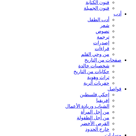
فنون الكتابة
فنون الجميلة
أدب
أدب الطفل
شعر
نصوص
ترجمة
إصدرات
قراءات
من وحي القلم
صفحات من التاريخ
شخصيات خالدة
حكايات من التاريخ
تراث وهوية
حفريات أثرية
فواصل
إحكي فلسطين
إفريقيا
الشباب وريادة الأعمال
من أجل المرأة
من أجل الطفولة
القرص الأخضر
خارج الحدود
مسارات