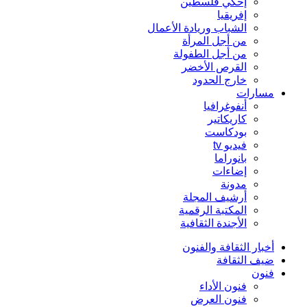
إحكي فلسطين
إفريقيا
الشباب وريادة الأعمال
من أجل المرأة
من أجل الطفولة
القرص الأخضر
خارج الحدود
مسارات
أنفوغرافيا
كاريكاتير
بودكاست
فيديو tv
بانوراما
إضاءات
مدونة
أرشيف المجلة
المكتبة الرقمية
الأجندة الثقافية
أخبار الثقافة والفنون
ضيف الثقافة
فنون
فنون الأداء
فنون العرض