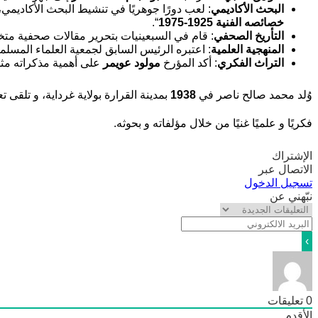
البحث الأكاديمي
: لعب دورًا جوهريًا في تنشيط البحث الأكاديمي
خصائصه الفنية 1925-1975
“.
التأريخ الصحفي
: قام في السبعينيات بتحرير مقالات صحفية مت
المنهجية العلمية
: اعتبره الرئيس السابق لجمعية العلماء المسلم
التراث الفكري
: أكد المؤرخ
مولود عويمر
على أهمية مذكراته مثل
وُلد محمد صالح ناصر في
1938
بمدينة القرارة بولاية غرداية، و تلقى
فكريًا و علميًا غنيًا من خلال مؤلفاته و بحوثه.
الإشتراك
الاتصال عبر
تسجيل الدخول
نبّهني عن
0
تعليقات
الأقدم