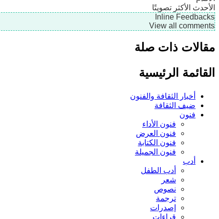
الأحدث
الأكثر تصويتًا
Inline Feedbacks
View all comments
مقالات ذات صلة
القائمة الرئيسية
أخبار الثقافة والفنون
ضيف الثقافة
فنون
فنون الأداء
فنون العرض
فنون الكتابة
فنون الجميلة
أدب
أدب الطفل
شعر
نصوص
ترجمة
إصدرات
قراءات