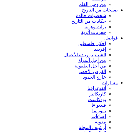
من وحي القلم
صفحات من التاريخ
شخصيات خالدة
حكايات من التاريخ
تراث وهوية
حفريات أثرية
فواصل
إحكي فلسطين
إفريقيا
الشباب وريادة الأعمال
من أجل المرأة
من أجل الطفولة
القرص الأخضر
خارج الحدود
مسارات
أنفوغرافيا
كاريكاتير
بودكاست
فيديو tv
بانوراما
إضاءات
مدونة
أرشيف المجلة