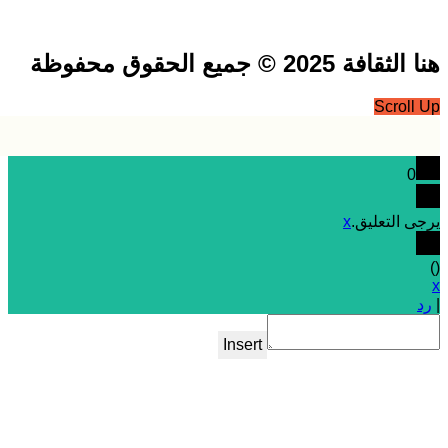
فة 2025 © جميع الحقوق محفوظة
Scrol
0
 التعليق.
x
Insert