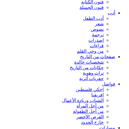
فنون الكتابة
فنون الجميلة
أدب
أدب الطفل
شعر
نصوص
ترجمة
إصدرات
قراءات
من وحي القلم
صفحات من التاريخ
شخصيات خالدة
حكايات من التاريخ
تراث وهوية
حفريات أثرية
فواصل
إحكي فلسطين
إفريقيا
الشباب وريادة الأعمال
من أجل المرأة
من أجل الطفولة
القرص الأخضر
خارج الحدود
مسارات