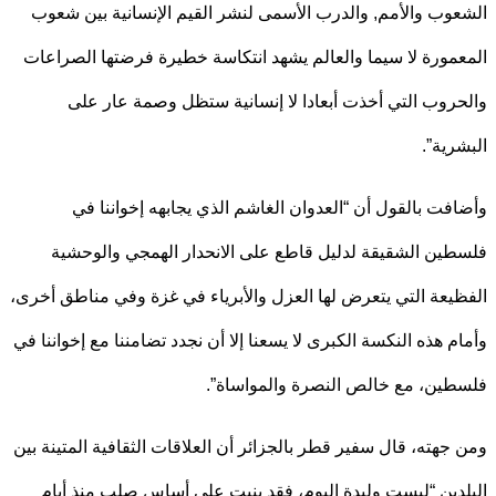
وب والأمم, والدرب الأسمى لنشر القيم الإنسانية بين شعوب
مورة لا سيما والعالم يشهد انتكاسة خطيرة فرضتها الصراعات
روب التي أخذت أبعادا لا إنسانية ستظل وصمة عار على
رية”.
فت بالقول أن “العدوان الغاشم الذي يجابهه إخواننا في
ين الشقيقة لدليل قاطع على الانحدار الهمجي والوحشية
يعة التي يتعرض لها العزل والأبرياء في غزة وفي مناطق أخرى،
م هذه النكسة الكبرى لا يسعنا إلا أن نجدد تضامننا مع إخواننا في
ين، مع خالص النصرة والمواساة”.
جهته، قال سفير قطر بالجزائر أن العلاقات الثقافية المتينة بين
دين “ليست وليدة اليوم، فقد بنيت على أساس صلب منذ أيام