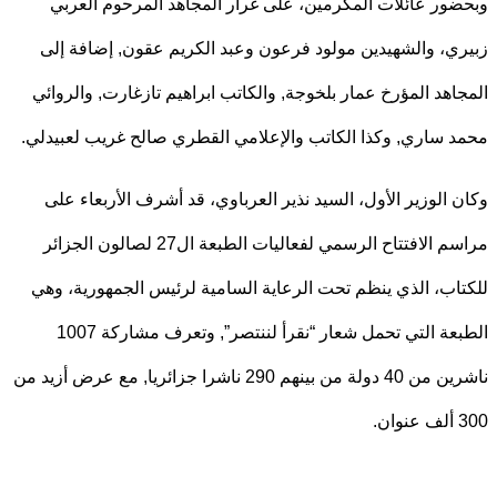
ور عائلات المكرمين، على غرار المجاهد المرحوم العربي
ي، والشهيدين مولود فرعون وعبد الكريم عقون, إضافة إلى
اهد المؤرخ عمار بلخوجة, والكاتب ابراهيم تازغارت, والروائي
 ساري, وكذا الكاتب والإعلامي القطري صالح غريب لعبيدلي.
 الوزير الأول، السيد نذير العرباوي، قد أشرف الأربعاء على
مراسم الافتتاح الرسمي لفعاليات الطبعة ال27 لصالون الجزائر
اب، الذي ينظم تحت الرعاية السامية لرئيس الجمهورية، وهي
الطبعة التي تحمل شعار “نقرأ لننتصر”, وتعرف مشاركة 1007
ناشرين من 40 دولة من بينهم 290 ناشرا جزائريا, مع عرض أزيد من
.