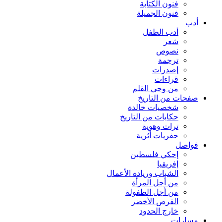
فنون الكتابة
فنون الجميلة
أدب
أدب الطفل
شعر
نصوص
ترجمة
إصدرات
قراءات
من وحي القلم
صفحات من التاريخ
شخصيات خالدة
حكايات من التاريخ
تراث وهوية
حفريات أثرية
فواصل
إحكي فلسطين
إفريقيا
الشباب وريادة الأعمال
من أجل المرأة
من أجل الطفولة
القرص الأخضر
خارج الحدود
مسارات