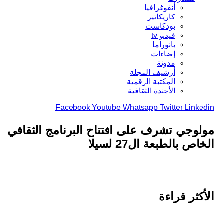
أنفوغرافيا
كاريكاتير
بودكاست
فيديو tv
بانوراما
إضاءات
مدونة
أرشيف المجلة
المكتبة الرقمية
الأجندة الثقافية
Facebook
Youtube
Whatsapp
Twitter
Link
وجي تشرف على افتتاح البرنامج الثقافي
ص بالطبعة ال27 لسيلا
كثر قراءة