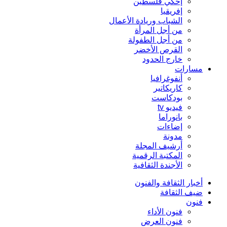
إحكي فلسطين
إفريقيا
الشباب وريادة الأعمال
من أجل المرأة
من أجل الطفولة
القرص الأخضر
خارج الحدود
مسارات
أنفوغرافيا
كاريكاتير
بودكاست
فيديو tv
بانوراما
إضاءات
مدونة
أرشيف المجلة
المكتبة الرقمية
الأجندة الثقافية
أخبار الثقافة والفنون
ضيف الثقافة
فنون
فنون الأداء
فنون العرض