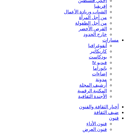
إحكي فلسطين
إفريقيا
الشباب وريادة الأعمال
من أجل المرأة
من أجل الطفولة
القرص الأخضر
خارج الحدود
مسارات
أنفوغرافيا
كاريكاتير
بودكاست
فيديو tv
بانوراما
إضاءات
مدونة
أرشيف المجلة
المكتبة الرقمية
الأجندة الثقافية
أخبار الثقافة والفنون
ضيف الثقافة
فنون
فنون الأداء
فنون العرض