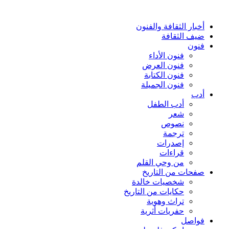
أخبار الثقافة والفنون
ضيف الثقافة
فنون
فنون الأداء
فنون العرض
فنون الكتابة
فنون الجميلة
أدب
أدب الطفل
شعر
نصوص
ترجمة
إصدرات
قراءات
من وحي القلم
صفحات من التاريخ
شخصيات خالدة
حكايات من التاريخ
تراث وهوية
حفريات أثرية
فواصل