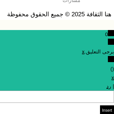
مسارات
هنا الثقافة 2025 © جميع الحقوق محفوظة
0
يرجى التعليق.
x
)
(
x
|
رد
Insert