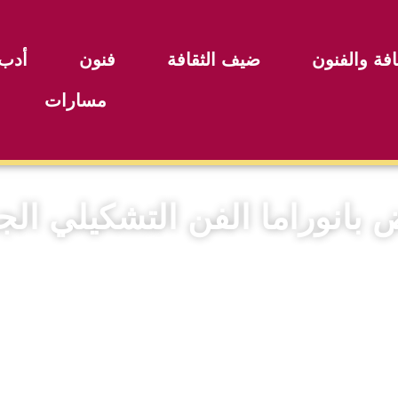
افة والفنون
ضيف الثقافة
فنون
أدب
مسارات
اما الفن التشكيلي الجزائري (54