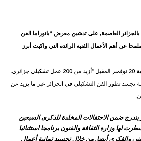
ء بالجزائر العاصمة, على تدشين معرض “بانوراما الفن
195-2024)” الذي يقدم ملمحا عن أهم الأعمال الفنية الرائدة التي واكبت أبرز
ويقدم رواق قصر الثقافة مفدي زكرياء وإلى غاية 20 نوفمبر المقبل “أزيد من 200 عمل تشكيلي جزائري,
تجسد تطور الفن التشكيلي في الجزائر عبر ما يزيد عن
يندرج ضمن الاحتفالات المخلدة للذكرى السبعين
سطرت لها وزارة الثقافة والفنون برنامجا استثنائيا
فني والفكري أيضا, من خلال تجسيد ثمانية أعمال