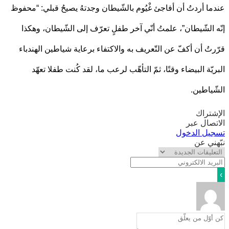
ا أردتُ أن أفاجئ غْيُوم بالشّيطان وجدتهُ يصيحُ قبلي: “محفوظ
 الشّيطان”، علمتُ أنّي آخر طفلٍ تعرّف إلى الشّيطان، وهكذا
تُ أن أكفّ عن التّعريف به والاكتفاء برعاية شياطين الهندباء
يّة البيضاء وقتًا، ثمّ التأهّب لرعب ما، لقد كُنت طفلا تعهّد
ياطين.
تراك
صال عبر
يل الدخول
ني عن