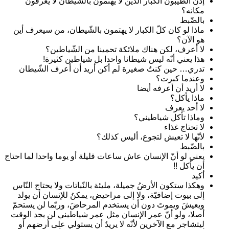
إذن الطيّبون الكبار الذين لا يهتمون بالشّيطان لا يعرفون
مكانه؟
بالضّبط
ماذا لو كان كلّ الكبار لا يهتمون بالشّيطان، من سيعرف أين
هو الآن؟
لا أعرف، لكن هناك ملائكة تحمينا من الشّياطين؟
هذا يعني أنّه ليس شيطانا واحدا بل شياطين كثيرة!
تدري… حين كنتُ صغيرة لم أكن أريد أن أعرف الشّيطان
وعندما كبرت؟
لا أريد أن أعرفه أيضا
ماذا يأكل؟
لا أحد يعرف
وماذا تأكل شياطيني؟
لا تحتاج غذاء
لأنّها لا تعيش لتجوع، أليس كذلك؟
بالضّبط
يعني لو أنّ الإنسان عاش ساعات قليلة أو يوما واحدا لما احتاج
أن يأكل !!
أكيد
وهكذا ستكون الأرضُ جميلة، مليئة بالنّباتات ولا يحتاج النّاس
إلى بيوت إضافيّة، ولا إلى مراحيض، يمكنُ للإنسان أن يولد
ويعيشَ ويموتَ دون أن يستخدم المرحاضَ، وربّما لن يستحمّ
أصلا، ولو أنّ عمر الإنسان مثل عمر شياطيني لن يجد الوقت
ليتشاجر مع الآخرين لأنّه لا يريدُ أن يستولي على أرضهم أو