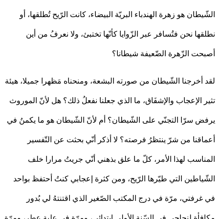
يطان هو زهرة الهندباء البريّة البيضاء، كانت الرّيح تُطلقها، أو
ها نحن فتُسافر عبر الزّوايا كأنّها تختبئ، ولا نعرفُ من أين
ت الزّهرة الضّعيفة شيطانا؟
أخرجنا الشّيطان من صورته البشعة، ومنحناه مَظهرا جميلا، هيئة
 الإعجاب والإشفَاق، ما الذي جعلنا نفعلُ ذلك؟ هل لأنّ الموروث
 سرّا التجنّي على الشّيطان؟ أم لأنّ الشّيطان هو ما يكمنُ في
قنا من شرّ ينتظرُ فرصته؟ لا أذكر أنّي بحثت عن التّفسير
اسب لهذا الأمر، كلّ ما علق بذهني أنّي جريتُ مرارا خلف
ياطين التي طيّرها الرّيح، ومن كثرة إعجابي كنتُ أحتفظ بواحد
رفتي، مرّة في درج المكتب الصّغير الذي اقتنتهُ لي بُدور
أة لنجاحي في السّنة الأولى ابتدائي، ومرّة في علبة عطر، ومرّة