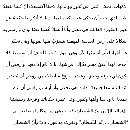
ّهات، نحكي كثيرا عن بُدور ووالدتها، لاحقا اكتشفتُ أنّ كلينا يفتقدُ
 الذي يجب أن يحكي عنه، اكتفينا بما لدينا، لا أذكر ما حكيتهُ عن
ر، الصّورة العالقة في ذهني وأنا أمسكُ غُصنا غضّا بيدي وأرسم به
لا على أرض الحديقة المهملة يتسرّبُ منها صوتها وهي تحكي
مّها، لعلّي أسمعُها الآن وهي تقول: “أحيانا أخافُ أن أستيقظَ فلا
ا، لهذا أفيقُ مسرعةً إلى فراشها، أنا لا أنام إلا معها، وأرفض أن
 لي غرفة وحدي، وعندمَا أتزوّجُ سأطلبُ من زوجي أن يُحضر
 لننام معا جميعا”، كانت هي تحكي وأنا أبتسم، راقني أن ننام
ا أنا وداميا وأمّها وبُدور، وفي غمرة حكاياتنا وفرحنا ودهشتنا
النا للزّمن مرّ الشّيطان، قفزت هي من مكانها وصاحت بي
يطان… إنّه الشّيطان” وقفزتُ مذعورا، لا بدّ وأنّ الشيطان