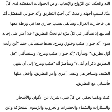
 والجنّة، عن الزّواج والإنجاب، وعن الحيوانات المفضّلة لدى كلّ
، لسببٍ أجهله زعمتُ أنّي أحبّ البَطريق وأنّه حيواني المفضّل، أمّا
اختارت الغزال، وسأبقى بسبب خياري هذا في ورطة معها
يع، إذ تسألني في كلّ مرّة لمَ تحبُّ البطريق؟ فلا أعثر على إجابة
أنّه حيوان طيّب وخلوق ومرح، بعدها ستسألني حتما “أين رأيت
 بطريق؟” وسأردّد “إنّه حيوان طيّب ومرح”، وستسألني: “هل
ريق ذكر أم أنثى؟” وسأصرّ أنّه “طيّب ومرح” إلى أن ينتهي
يف وتسافر هي وتنسى أمري وأمرَ البطريق، وأفعل مثلها
اني مع البطريق.
 وداميا نحكي عن كلّ شيء يثيرنا، عن الألوان والأشجار
يّارات والسّماء والحشرات والحروب والرّسوم المتحرّكة وعن