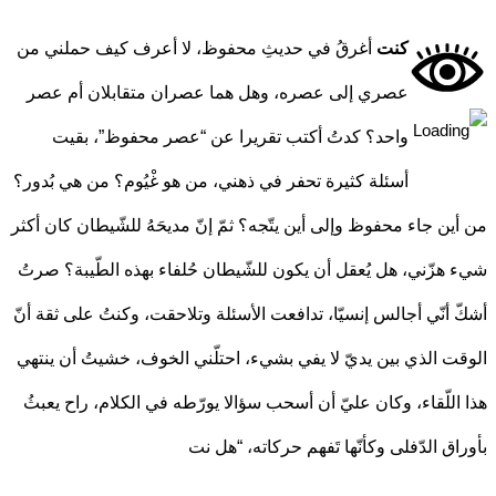
كنت
أغرقُ في حديثِ محفوظ، لا أعرف كيف حملني من
عصري إلى عصره، وهل هما عصران متقابلان أم عصر
واحد؟ كدتُ أكتب تقريرا عن “عصر محفوظ”، بقيت
أسئلة كثيرة تحفر في ذهني، من هو غْيُوم؟ من هي بُدور؟
ين جاء محفوظ وإلى أين يتّجه؟ ثمّ إنّ مديحَهُ للشّيطان كان أكثر
هزّني، هل يُعقل أن يكون للشّيطان حُلفاء بهذه الطّيبة؟ صرتُ
 أنّي أجالس إنسيّا، تدافعت الأسئلة وتلاحقت، وكنتُ على ثقة أنّ
ت الذي بين يديّ لا يفي بشيء، احتلّني الخوف، خشيتُ أن ينتهي
اللّقاء، وكان عليّ أن أسحب سؤالا يورّطه في الكلام، راح يعبثُ
اق الدّفلى وكأنّها تَفهم حركاته، “هل نت