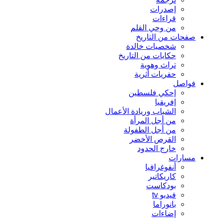
إصدرات
قراءات
من وحي القلم
صفحات من التاريخ
شخصيات خالدة
حكايات من التاريخ
تراث وهوية
حفريات أثرية
فواصل
إحكي فلسطين
إفريقيا
الشباب وريادة الأعمال
من أجل المرأة
من أجل الطفولة
القرص الأخضر
خارج الحدود
مسارات
أنفوغرافيا
كاريكاتير
بودكاست
فيديو tv
بانوراما
إضاءات