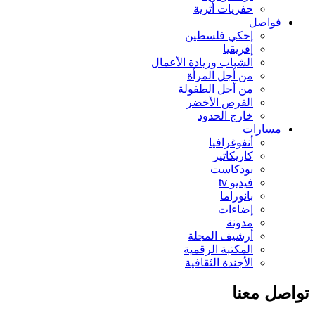
حفريات أثرية
فواصل
إحكي فلسطين
إفريقيا
الشباب وريادة الأعمال
من أجل المرأة
من أجل الطفولة
القرص الأخضر
خارج الحدود
مسارات
أنفوغرافيا
كاريكاتير
بودكاست
فيديو tv
بانوراما
إضاءات
مدونة
أرشيف المجلة
المكتبة الرقمية
الأجندة الثقافية
صل معنا