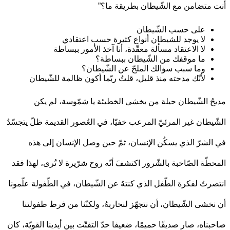
متضامن مع الشّيطان بطريقة ما؟”
على حسب الشّيطان
لا يوجد للشيطان أنواع كثيرة حسب اعتقادي
لا الاعتقاد مسألة معقّدة، أنا آخذ الأمور ببساطة
ما موقفك من الشّيطان ببساطة؟
وما سبب سؤالك الملحّ عن الشّيطان؟
لأنّك مدحته منذ قليل، قلتُ ربّما أكون ظالمة للشّيطان
ُ الشّيطان حيلة من يخشى الخطيئة يا شمّوسة، لم يكن
يطان غير المرئيّ المرعب خفيّا، في العُصور القديمة ظلّ يتجسّدُ
لشرّ الذي يسكُن الإنسان، ثمّ حين وصل الإنسان إلى هذه
طّة الصّاخبة بالشّرور اكتشفَ أنّه روح شرّيرة لا تُرى، لهذا فقد
رتُ لفكرة الطّفل الذي كنتهُ عن الشّيطان، في الطّفولة علّمونا
خشى الشّيطان، أن نتجهّز لنحاربهُ، ولكنّنا من فرط طفولتنا
ناه، صار صديقًا حميمًا، ضعيفا حدّ التفتّت بين أيدينا القويّة، كان