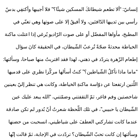
نيّ: “ألا تطعم شيطانكَ المسكين شيئًا؟” فلا أجيبها وأكتفِي بدسّ
 بين ثدييها الدّافئين، ولا أفيقُ إلا على صوتها وهي تغنّي في
بخ، مأواها المفضّل أو على صوت الرّاديو يُرغي إذا اعتلت ماكنة
اطة محدثةً ضجّةً تُرعبُ الشّيطان، في الحقيقة كانَ سؤال
م الزّهرة يتردّد في ذهني، لهذا فقد اقتربتُ منها صباحا، وسألتها:
ا ماذا تأكلُ الشّياطين؟” كنتُ أسألها مركّزا نظري على قدميها
تين ارتفعتا عن دوّاسة ماكنةِ الخياطة، وكانت هي تنظر إليّ بعينين
تين وفم فاغر، ثمّ التقفتني وضمّتني، “الله يبعد عليك عين
يطان يا حبيبي”، في تلك اللّحظة شعرتُ أنّ بُدور لم تكن صادقة
ا كانت تشاركني العطفَ على شياطيني، انسحبت من حضنها
تها إن كانت تحبّ الشّيطان؟ تردّدت في الإجابة، ثمّ قالت إنّها