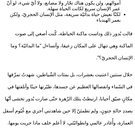
أموالهم، ولن يكون هناك تجّار ولا مصانع، ولا أيّ شيء، لو أنّ
عمر الإنسان سريع لكانت الحياة سهلة.
لكنّا نعيش حياة بدائيّة سريعة، مثل الإنسان الحجريّ، ولكن
بعمر الهندباء
 بُدور ذلك وداست ماكنة الخياطة، كُنت أصغي إلى صوت
كنة وهي تنهال على المكان زعيقا، وأتساءل “ما البدائيّة؟ وما
سان الحجريّ؟”.
 سنتين اعتنيت بعشرات، بل بمئات الشّياطين، شهدتُ تمزّقها
لسّماء وانفصالها العظيم عن جسدها، طيّرتها حينًا وأتلفتها في
ٍ ضيّق أحيانا، ارتبطتُ بتلك الزّهرة حتّى صارت بُدور تخشى أنّها
ِ حالةِ جنونٍ، ولم تطمئنّ إلا حين شاهدتني أجري مع غْيُوم أسفل
ارة، وأُغادر عالمي وانطوائيّتي، لا أعلم خلف ماذا جريت يومها.