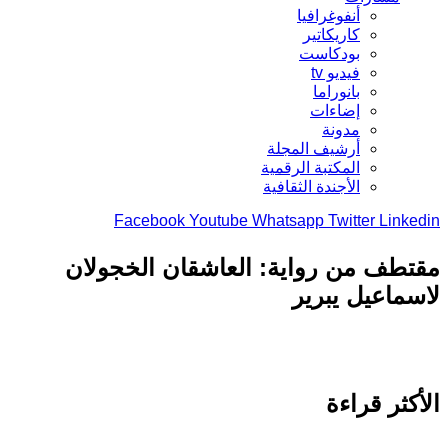
أنفوغرافيا
كاريكاتير
بودكاست
فيديو tv
بانوراما
إضاءات
مدونة
أرشيف المجلة
المكتبة الرقمية
الأجندة الثقافية
Facebook
Youtube
Whatsapp
Twitter
Link
طف من رواية: العاشقان الخجولان
ماعيل يبرير
كثر قراءة