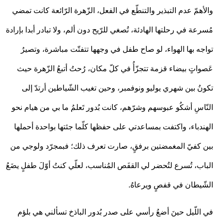
همّ عدم التبذير والتنطّع في الفعل، الزّهرة الرّائعة كانت تمضي
عة في رحلتها الهادئة، تُصغي للرّيح دون ألم، ولا تبادر أبدا بإرادة
ه بها الهواء، لو صاح طفل في وجهها تتفتّت مباشرة، وتصيرُ
اتٍ بيضاء قزمة تتجزّأُ في كلّ مكان، رُحتُ أتبعُ الزّهرة حيث
ُ بين شهري يوليو ونوفمبر، وحين تغيب الشّياطين أرتدّ إلى
اسِ أشكُو عبوسهم وشرّهم، كانت بُدور تَعلمُ ما بي من هيام نحو
دباء، واكتفت بمساعدتي على حفظها كلّما جئتها بواحدة أحملها
كفيّ المغمضتين برفقٍ، صارت تعرف ذلك؛ فبمجرّد ولوجي من
ب، تُسرع لتُحضر لي القفَص المُناسب، لعلّي كنتُ أوّلَ طفلٍ يضَعُ
يطان في قفصٍ ويرعاهُ.
للّيل حينَ أضعُ رأسي على صدر بُدور الباذخ تسألني هي بلؤم