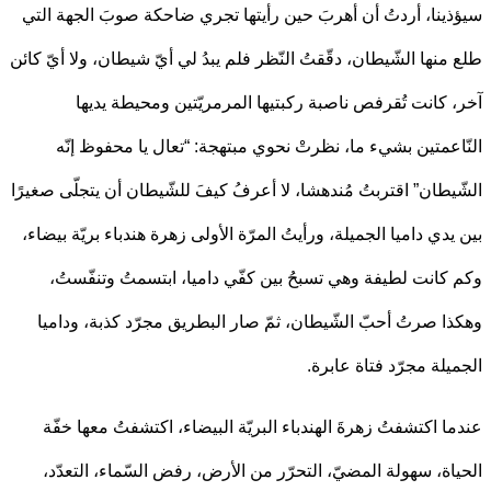
ينا، أردتُ أن أهربَ حين رأيتها تجري ضاحكة صوبَ الجهة التي
منها الشّيطان، دقّقتُ النّظر فلم يبدُ لي أيّ شيطان، ولا أيّ كائن
 كانت تُقرفص ناصبة ركبتيها المرمريّتين ومحيطة يديها
اعمتين بشيء ما، نظرتْ نحوي مبتهجة: “تعال يا محفوظ إنّه
يطان” اقتربتُ مُندهشا، لا أعرفُ كيفَ للشّيطان أن يتجلّى صغيرًا
يدي داميا الجميلة، ورأيتُ المرّة الأولى زهرة هندباء بريّة بيضاء،
كانت لطيفة وهي تسبحُ بين كفّي داميا، ابتسمتُ وتنفّستُ،
ا صرتُ أحبّ الشّيطان، ثمّ صار البطريق مجرّد كذبة، وداميا
يلة مجرّد فتاة عابرة.
ا اكتشفتُ زهرةَ الهندباء البريّة البيضاء، اكتشفتُ معها خفّة
اة، سهولة المضيّ، التحرّر من الأرض، رفض السّماء، التعدّد،