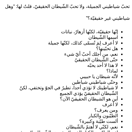
 شياطيني الجميلة، ولا تحبّ الشّيطان الحقيقيّ، قلتُ لها: “وهل
يني غير حقيقيّة؟”
إنّها حقيقيّة، لكنّها أزهارٌ، نباتات
اسمها الشّيطان
لا أعرف لِمَ تُسمّى كذلك، لكنّها جميلة
هل تحبّينها؟
نعم، من أجلك أحبّ أيّ شيء
حتّى الشّيطان الحقيقيّ
لا هذا لا أحد يحبّه
لماذا؟
لأنّه شيطان يا حبيبي
وحتّى شياطيني شياطين
لا شياطينك لا تؤذي أحدا، تطيرُ في الجوّ وتختفي، لكنّ
الشّيطان الحقيقيّ يؤذي الجميع
أين هو الشيطان الحقيقيّ الآن؟
لا أعرف
ومن يعرف؟
الطيّبون والكبار
ألست طيّبة وكبيرة؟
نعم، لكنّي لا أهتمّ بالشّيطان