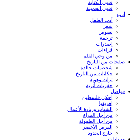
فنون الكتابة
فنون الجميلة
أدب
أدب الطفل
شعر
نصوص
ترجمة
إصدرات
قراءات
من وحي القلم
صفحات من التاريخ
شخصيات خالدة
حكايات من التاريخ
تراث وهوية
حفريات أثرية
فواصل
إحكي فلسطين
إفريقيا
الشباب وريادة الأعمال
من أجل المرأة
من أجل الطفولة
القرص الأخضر
خارج الحدود
مسارات