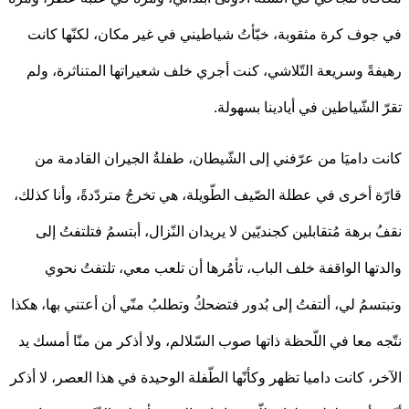
وف كرة مثقوبة، خبّأتُ شياطيني في غير مكان، لكنّها كانت
ةً وسريعة التّلاشي، كنت أجري خلف شعيراتها المتناثرة، ولم
 الشّياطين في أيادينا بسهولة.
 داميَا من عرّفني إلى الشّيطان، طفلةُ الجيران القادمة من
ة أخرى في عطلة الصّيف الطّويلة، هي تخرجُ متردّدةً، وأنا كذلك،
 برهة مُتقابلين كجنديّين لا يريدان النّزال، أبتسمُ فتلتفتُ إلى
تها الواقفة خلف الباب، تأمُرها أن تلعب معي، تلتفتُ نحوي
سمُ لي، ألتفتُ إلى بُدور فتضحكُ وتطلبُ منّي أن أعتني بها، هكذا
ه معا في اللّحظة ذاتها صوب السّلالم، ولا أذكر من منّا أمسك يد
ر، كانت داميا تظهر وكأنّها الطّفلة الوحيدة في هذا العصر، لا أذكر