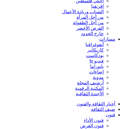
إحكي فلسطين
إفريقيا
الشباب وريادة الأعمال
من أجل المرأة
من أجل الطفولة
القرص الأخضر
خارج الحدود
مسارات
أنفوغرافيا
كاريكاتير
بودكاست
فيديو tv
بانوراما
إضاءات
مدونة
أرشيف المجلة
المكتبة الرقمية
الأجندة الثقافية
أخبار الثقافة والفنون
ضيف الثقافة
فنون
فنون الأداء
فنون العرض