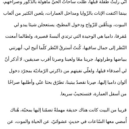
 رأيتُ طفلة قبلها، ظلّت ساحاتُ الحيّ مأهولة بالذّكور وصراخهم،
َا اكتفت الإناث بالزّوايا ومداخل العمارات، يلعبن الكثير من ألعاب
وت، ويتأهّبن للزّواج ودخول المطبخ، يستعجلن شيئا يبدو لي
فا، داميا هي الوحيدة التي ترتدي ألبسةً قصيرة، ولطالما أمعنت
ظر إلى جمال ساقيها، كُنتُ أسترقُ النّظر كلّما أتيح لي، أبهرتني
ضها وطراوتها، جرينا معًا ولعبنا وصرنا أقرب صديقين، لا أذكر أنّ
صدقاء قبلها، ولعلّي نفيتهم من ذاكرتي الرّماديّة بمجرّد دخول
 داميا إليها، صِرنا نقصدُ بيتينا، تطرُق بحثا عنّي وأطلبها صراخًا
سفل العمارة، فتستجيبُ سريعا.
ا من البيت كانت هناك حديقة مهملةٌ تضمّنا إليها بمحبّة، هُناك
ي معها السّاعات في حديثٍ عشوائيّ، عن الحياة والموت، عن