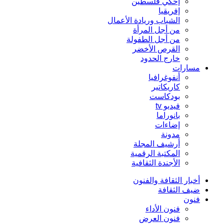
إحكي فلسطين
إفريقيا
الشباب وريادة الأعمال
من أجل المرأة
من أجل الطفولة
القرص الأخضر
خارج الحدود
مسارات
أنفوغرافيا
كاريكاتير
بودكاست
فيديو tv
بانوراما
إضاءات
مدونة
أرشيف المجلة
المكتبة الرقمية
الأجندة الثقافية
أخبار الثقافة والفنون
ضيف الثقافة
فنون
فنون الأداء
فنون العرض