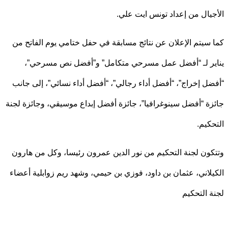
يال من إعداد تونس ايت علي.
سيتم الإعلان عن نتائج مسابقة في حفل ختامي يوم الفاتح من
ر لـ “أفضل عمل مسرحي متكامل” و”أفضل نص مسرحي”،
ل إخراج”، “أفضل أداء رجالي”، “أفضل أداء نسائي”، إلى جانب
ة “أفضل سينوغرافيا”، جائزة أفضل إبداع موسيقي، وجائزة لجنة
كيم.
ون لجنة التحكيم من نور الدين عمرون رئيسا، وكل من هارون
لاني، عثمان بن داود، فوزي بن حيمي، وشهد ريم زوابلية أعضاء
 التحكيم