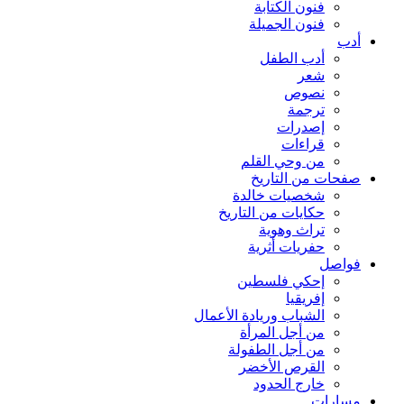
فنون الكتابة
فنون الجميلة
أدب
أدب الطفل
شعر
نصوص
ترجمة
إصدرات
قراءات
من وحي القلم
صفحات من التاريخ
شخصيات خالدة
حكايات من التاريخ
تراث وهوية
حفريات أثرية
فواصل
إحكي فلسطين
إفريقيا
الشباب وريادة الأعمال
من أجل المرأة
من أجل الطفولة
القرص الأخضر
خارج الحدود
مسارات