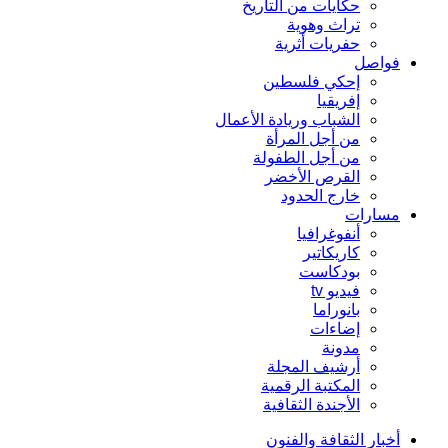
حكايات من التاريخ
تراث وهوية
حفريات أثرية
فواصل
إحكي فلسطين
إفريقيا
الشباب وريادة الأعمال
من أجل المرأة
من أجل الطفولة
القرص الأخضر
خارج الحدود
مسارات
أنفوغرافيا
كاريكاتير
بودكاست
فيديو tv
بانوراما
إضاءات
مدونة
أرشيف المجلة
المكتبة الرقمية
الأجندة الثقافية
أخبار الثقافة والفنون