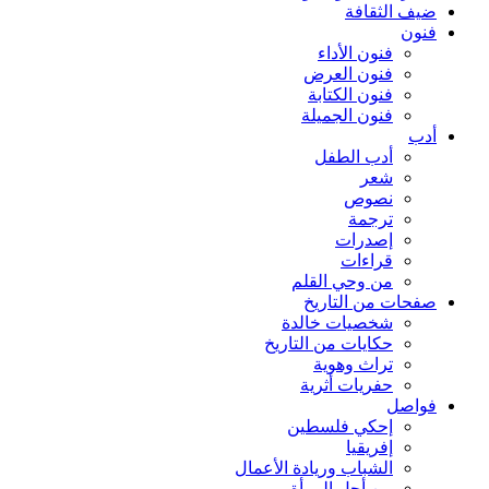
ضيف الثقافة
فنون
فنون الأداء
فنون العرض
فنون الكتابة
فنون الجميلة
أدب
أدب الطفل
شعر
نصوص
ترجمة
إصدرات
قراءات
من وحي القلم
صفحات من التاريخ
شخصيات خالدة
حكايات من التاريخ
تراث وهوية
حفريات أثرية
فواصل
إحكي فلسطين
إفريقيا
الشباب وريادة الأعمال
من أجل المرأة