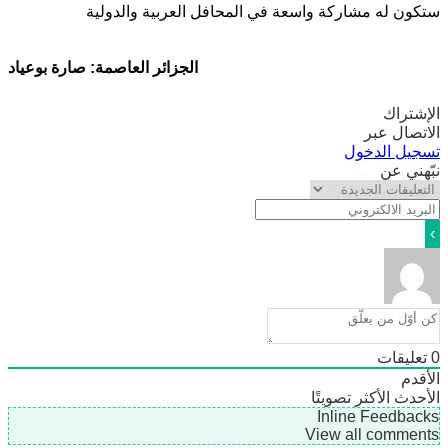
ن له مشاركة واسعة في المحافل العربية والدولية
الجزائر العاصمة: صارة بوعياد
تراك
صال عبر
يل الدخول
ني عن
ليقات
دم
دث
الأكثر تصويتًا
Inline Feedb
View all comme