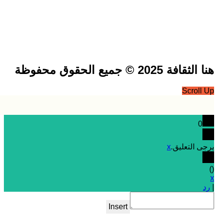
فة 2025 © جميع الحقوق محفوظة
Scrol
0
 التعليق.
x
Insert