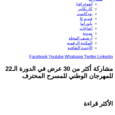
أنفوغرافيا
كاريكاتير
بودكاست
فيديو tv
بانوراما
إضاءات
مدونة
أرشيف المجلة
المكتبة الرقمية
الأجندة الثقافية
Facebook
Youtube
Whatsapp
Twitter
Link
مشاركة أكثر من 30 عرض في الدورة الـ22
هرجان الوطني للمسرح المحترف
كثر قراءة