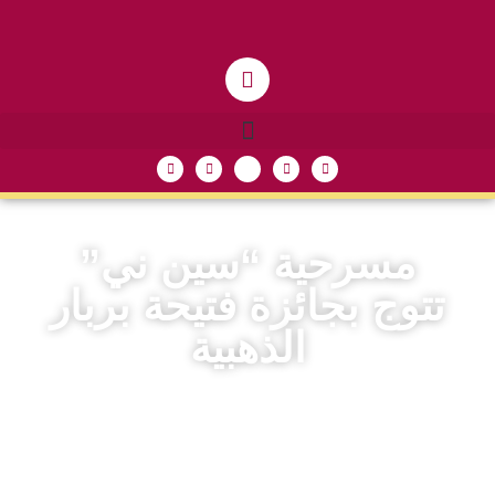
مسرحية “سين ني”
تتوج بجائزة فتيحة بربار
الذهبية