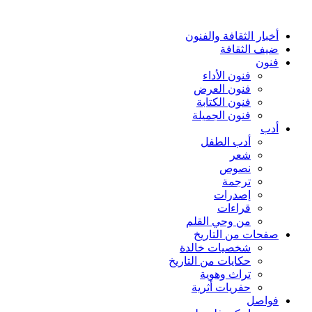
أخبار الثقافة والفنون
ضيف الثقافة
فنون
فنون الأداء
فنون العرض
فنون الكتابة
فنون الجميلة
أدب
أدب الطفل
شعر
نصوص
ترجمة
إصدرات
قراءات
من وحي القلم
صفحات من التاريخ
شخصيات خالدة
حكايات من التاريخ
تراث وهوية
حفريات أثرية
فواصل