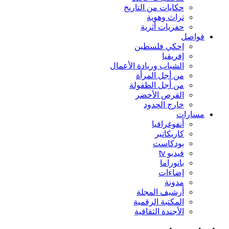
حكايات من التاريخ
تراث وهوية
حفريات أثرية
فواصل
إحكي فلسطين
إفريقيا
الشباب وريادة الأعمال
من أجل المرأة
من أجل الطفولة
القرص الأخضر
خارج الحدود
مسارات
أنفوغرافيا
كاريكاتير
بودكاست
فيديو tv
بانوراما
إضاءات
مدونة
أرشيف المجلة
المكتبة الرقمية
الأجندة الثقافية