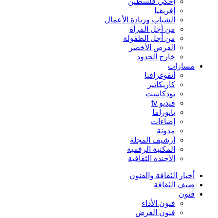
إحكي فلسطين
إفريقيا
الشباب وريادة الأعمال
من أجل المرأة
من أجل الطفولة
القرص الأخضر
خارج الحدود
مسارات
أنفوغرافيا
كاريكاتير
بودكاست
فيديو tv
بانوراما
إضاءات
مدونة
أرشيف المجلة
المكتبة الرقمية
الأجندة الثقافية
أخبار الثقافة والفنون
ضيف الثقافة
فنون
فنون الأداء
فنون العرض