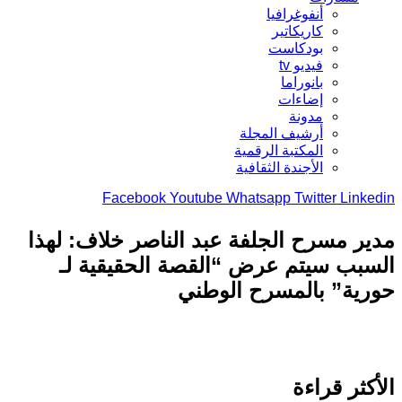
أنفوغرافيا
كاريكاتير
بودكاست
فيديو tv
بانوراما
إضاءات
مدونة
أرشيف المجلة
المكتبة الرقمية
الأجندة الثقافية
Facebook
Youtube
Whatsapp
Twitter
Link
ر مسرح الجلفة عبد الناصر خلاف: لهذا
بب سيتم عرض “القصة الحقيقية لـ
ية” بالمسرح الوطني
كثر قراءة