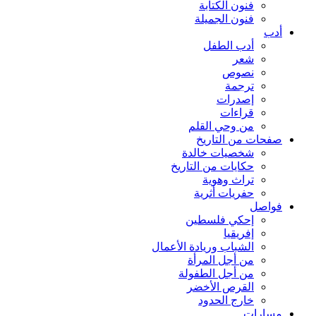
فنون الكتابة
فنون الجميلة
أدب
أدب الطفل
شعر
نصوص
ترجمة
إصدرات
قراءات
من وحي القلم
صفحات من التاريخ
شخصيات خالدة
حكايات من التاريخ
تراث وهوية
حفريات أثرية
فواصل
إحكي فلسطين
إفريقيا
الشباب وريادة الأعمال
من أجل المرأة
من أجل الطفولة
القرص الأخضر
خارج الحدود
مسارات