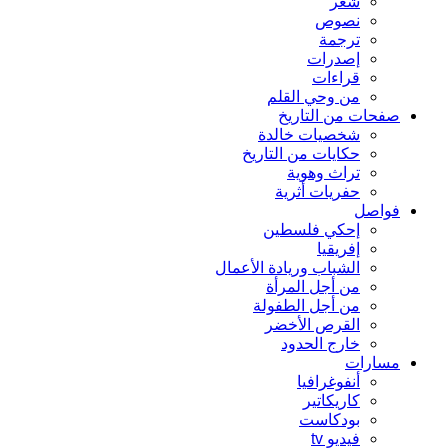
شعر
نصوص
ترجمة
إصدرات
قراءات
من وحي القلم
صفحات من التاريخ
شخصيات خالدة
حكايات من التاريخ
تراث وهوية
حفريات أثرية
فواصل
إحكي فلسطين
إفريقيا
الشباب وريادة الأعمال
من أجل المرأة
من أجل الطفولة
القرص الأخضر
خارج الحدود
مسارات
أنفوغرافيا
كاريكاتير
بودكاست
فيديو tv