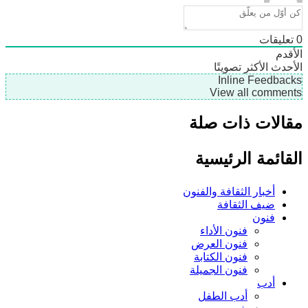
ليقات
دم
دث
الأكثر تصويتًا
Inline Feedb
View all comme
لات ذات صلة
ائمة الرئيسية
أخبار الثقافة والفنون
ضيف الثقافة
فنون
فنون الأداء
فنون العرض
فنون الكتابة
فنون الجميلة
أدب
أدب الطفل