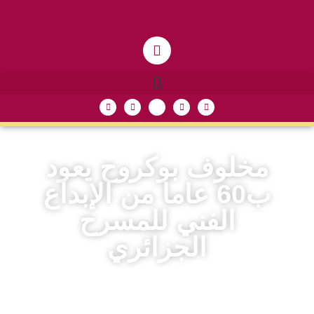
مخلوف بوكروح يعود
ب60 عاما من الإبداع
الفني للمسرح
الجزائري