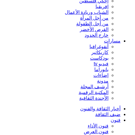
إحكي فلسطين
إفريقيا
الشباب وريادة الأعمال
من أجل المرأة
من أجل الطفولة
القرص الأخضر
خارج الحدود
مسارات
أنفوغرافيا
كاريكاتير
بودكاست
فيديو tv
بانوراما
إضاءات
مدونة
أرشيف المجلة
المكتبة الرقمية
الأجندة الثقافية
أخبار الثقافة والفنون
ضيف الثقافة
فنون
فنون الأداء
فنون العرض