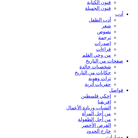
فنون الكتابة
فنون الجميلة
أدب
أدب الطفل
شعر
نصوص
ترجمة
إصدرات
قراءات
من وحي القلم
صفحات من التاريخ
شخصيات خالدة
حكايات من التاريخ
تراث وهوية
حفريات أثرية
فواصل
إحكي فلسطين
إفريقيا
الشباب وريادة الأعمال
من أجل المرأة
من أجل الطفولة
القرص الأخضر
خارج الحدود
مسارات