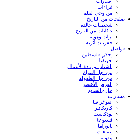
إصدرات
قراءات
من وحي القلم
صفحات من التاريخ
شخصيات خالدة
حكايات من التاريخ
تراث وهوية
حفريات أثرية
فواصل
إحكي فلسطين
إفريقيا
الشباب وريادة الأعمال
من أجل المرأة
من أجل الطفولة
القرص الأخضر
خارج الحدود
مسارات
أنفوغرافيا
كاريكاتير
بودكاست
فيديو tv
بانوراما
إضاءات
مدونة