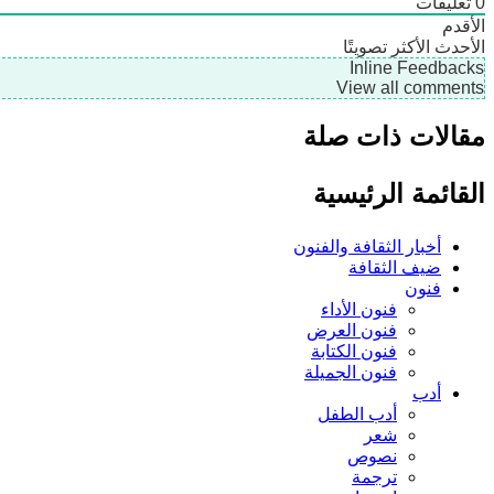
0
تعليقات
الأقدم
الأحدث
الأكثر تصويتًا
Inline Feedbacks
View all comments
مقالات ذات صلة
القائمة الرئيسية
أخبار الثقافة والفنون
ضيف الثقافة
فنون
فنون الأداء
فنون العرض
فنون الكتابة
فنون الجميلة
أدب
أدب الطفل
شعر
نصوص
ترجمة