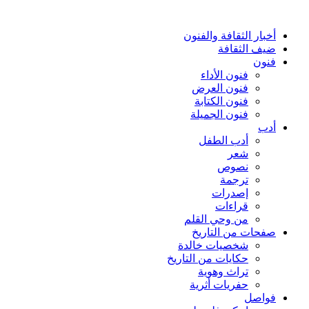
أخبار الثقافة والفنون
ضيف الثقافة
فنون
فنون الأداء
فنون العرض
فنون الكتابة
فنون الجميلة
أدب
أدب الطفل
شعر
نصوص
ترجمة
إصدرات
قراءات
من وحي القلم
صفحات من التاريخ
شخصيات خالدة
حكايات من التاريخ
تراث وهوية
حفريات أثرية
فواصل