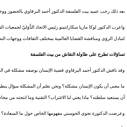
بعد ذلك رحب عميد بيت الفلسفة الدكتور أحمد البرقاوي بالحضور ووج
واعرب الدكتور لوكا ماريا سكارانتينو رئيس الاتحاد الدُّوَليّ لجمع
لتبادل الرؤى ومناقشة القضايا العالمية بمختلف الثقافات ووجهات ال
تساؤلات تطرح على طاولة النقاش من بيت الفلسفة
وقد ناقش الدكتور أحمد البرقاوي قضية الإنسان بوصفه مشكلة في الو
ما معنى أن يكون الإنسان مشكلة؟ ونحن نعلم أن المشكلة سؤال ينطوي
أن يستعيد سلطته؟ ماذا يعني لنا الاغتراب؟ التقنية وما انتجته من مخ
وعرضت الدكتورة نجوى الحوسني مفهومها الخاص حول ما السعادة؟