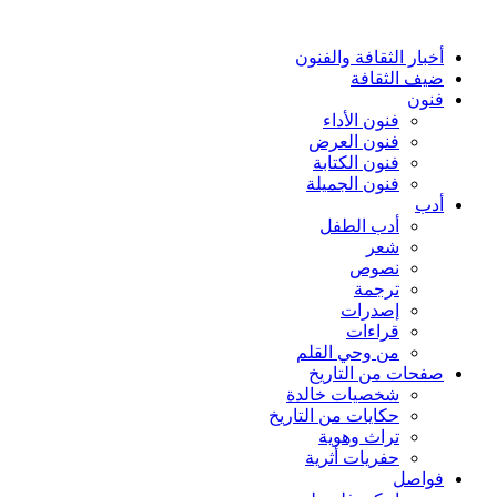
أخبار الثقافة والفنون
ضيف الثقافة
فنون
فنون الأداء
فنون العرض
فنون الكتابة
فنون الجميلة
أدب
أدب الطفل
شعر
نصوص
ترجمة
إصدرات
قراءات
من وحي القلم
صفحات من التاريخ
شخصيات خالدة
حكايات من التاريخ
تراث وهوية
حفريات أثرية
فواصل