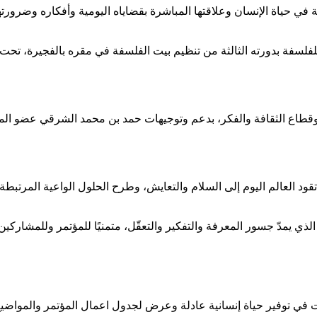
 حياة الإنسان وعلاقتها المباشرة بقضاياه اليومية وأفكاره وضرورتها ا
ّ للفلسفة بدورته الثالثة من تنظيم بيت الفلسفة في مقره بالفجيرة، تح
نية وقطاع الثقافة والفكر، بدعم وتوجيهات حمد بن محمد الشرقي عضو الم
لعالم اليوم إلى السلام والتعايش، وطرح الحلول الواعية المرتبطة بالقي
لذي يمدّ جسور المعرفة والتفكير والتعقّل، متمنيًا للمؤتمر وللمشاركين
ت في توفير حياة إنسانية عادلة وعرض لجدول اعمال المؤتمر والمواضي