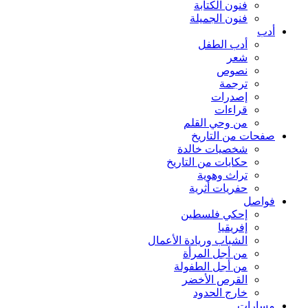
فنون الكتابة
فنون الجميلة
أدب
أدب الطفل
شعر
نصوص
ترجمة
إصدرات
قراءات
من وحي القلم
صفحات من التاريخ
شخصيات خالدة
حكايات من التاريخ
تراث وهوية
حفريات أثرية
فواصل
إحكي فلسطين
إفريقيا
الشباب وريادة الأعمال
من أجل المرأة
من أجل الطفولة
القرص الأخضر
خارج الحدود
مسارات