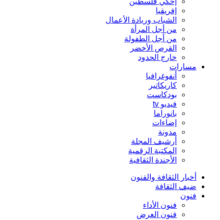
إحكي فلسطين
إفريقيا
الشباب وريادة الأعمال
من أجل المرأة
من أجل الطفولة
القرص الأخضر
خارج الحدود
مسارات
أنفوغرافيا
كاريكاتير
بودكاست
فيديو tv
بانوراما
إضاءات
مدونة
أرشيف المجلة
المكتبة الرقمية
الأجندة الثقافية
أخبار الثقافة والفنون
ضيف الثقافة
فنون
فنون الأداء
فنون العرض