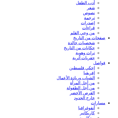
أدب الطفل
شعر
نصوص
ترجمة
إصدرات
قراءات
من وحي القلم
صفحات من التاريخ
شخصيات خالدة
حكايات من التاريخ
تراث وهوية
حفريات أثرية
فواصل
إحكي فلسطين
إفريقيا
الشباب وريادة الأعمال
من أجل المرأة
من أجل الطفولة
القرص الأخضر
خارج الحدود
مسارات
أنفوغرافيا
كاريكاتير
بودكاست