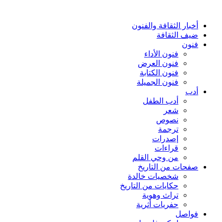
أخبار الثقافة والفنون
ضيف الثقافة
فنون
فنون الأداء
فنون العرض
فنون الكتابة
فنون الجميلة
أدب
أدب الطفل
شعر
نصوص
ترجمة
إصدرات
قراءات
من وحي القلم
صفحات من التاريخ
شخصيات خالدة
حكايات من التاريخ
تراث وهوية
حفريات أثرية
فواصل