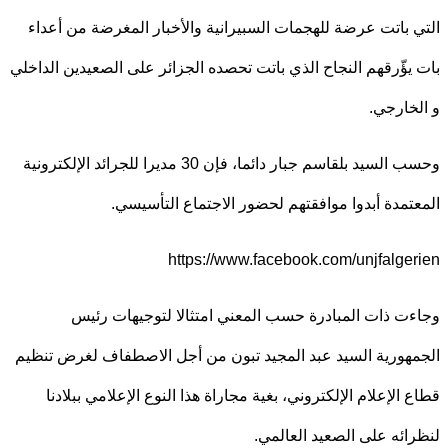
 باتت عرضة للهجمات السبيرانية والأخبار المغرضة من أعداء
يؤّرقهم النجاح الذي باتت تحصده الجزائر على الصعيدين الداخلي
خارجي.
وحسب السيد بلقاسم جبار دائما، فإن 30 مديرا للجرائد الإلكترونية
تمدة أبدوا موافقتهم لحضور الاجتماع التأسيسي.
https://www.facebook.com/unjfalge
ت ذات المبادرة حسب المعني امتثالا لتوجيهات رئيس
هورية السيد عبد المجيد تبون من أجل الاصطفاف لغرض تنظيم
 الإعلام الإلكتروني، بغية مجاراة هذا النوع الإعلامي ببلادنا
ائه على الصعيد العالمي.