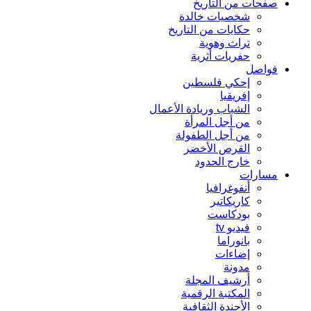
صفحات من التاريخ
شخصيات خالدة
حكايات من التاريخ
تراث وهوية
حفريات أثرية
فواصل
إحكي فلسطين
إفريقيا
الشباب وريادة الأعمال
من أجل المرأة
من أجل الطفولة
القرص الأخضر
خارج الحدود
مسارات
أنفوغرافيا
كاريكاتير
بودكاست
فيديو tv
بانوراما
إضاءات
مدونة
أرشيف المجلة
المكتبة الرقمية
الأجندة الثقافية