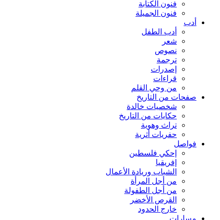
فنون الكتابة
فنون الجميلة
أدب
أدب الطفل
شعر
نصوص
ترجمة
إصدرات
قراءات
من وحي القلم
صفحات من التاريخ
شخصيات خالدة
حكايات من التاريخ
تراث وهوية
حفريات أثرية
فواصل
إحكي فلسطين
إفريقيا
الشباب وريادة الأعمال
من أجل المرأة
من أجل الطفولة
القرص الأخضر
خارج الحدود
مسارات