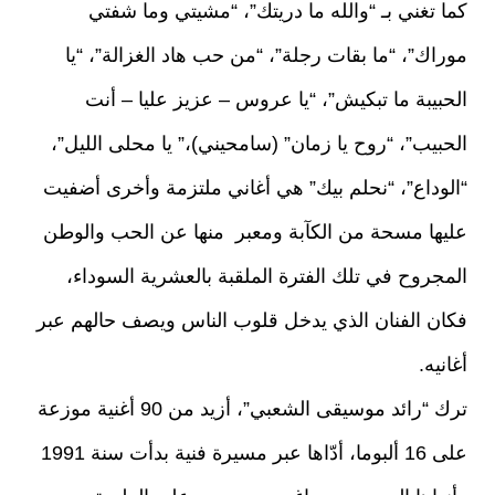
كما تغني بـ “والله ما دريتك”، “مشيتي وما شفتي
موراك”، “ما بقات رجلة”، “من حب هاد الغزالة”، “يا
الحبيبة ما تبكيش”، “يا عروس – عزيز عليا – أنت
الحبيب”، “روح يا زمان” (سامحيني)،” يا محلى الليل”،
“الوداع”، “نحلم بيك” هي أغاني ملتزمة وأخرى أضفيت
عليها مسحة من الكآبة ومعبر منها عن الحب والوطن
المجروح في تلك الفترة الملقبة بالعشرية السوداء،
فكان الفنان الذي يدخل قلوب الناس ويصف حالهم عبر
أغانيه.
ترك “رائد موسيقى الشعبي”، أزيد من 90 أغنية موزعة
على 16 ألبوما، أدّاها عبر مسيرة فنية بدأت سنة 1991