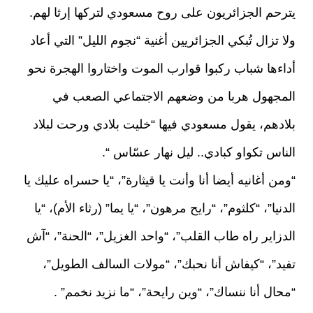
يترحم الجزائريون على روح مسعودي لتركها إرثا لهم.
ولا تزال تُبكي الجزائريين أغنية “نجوم الليل” التي أعاد
أداءها شباب ركبوا قوارب الموت واختاروا الهجرة نحو
المجهول هربا من وضعهم الاجتماعي الصعب في
بلادهم، يقول مسعودي فيها “خليت بلادي ورحت لبلاد
الناس تكواو كبادي.. ليل نهار عسّاس “.
“ومن أغانيه أيضا أنا وأنت يا قيثارة”، “يا حسراه عليك يا
الدنيا”، “كلثوم”، “رايح مرهون”، “يا يما” (رثاء الأم)، “يا
الدزاير راه طاب القلب”، “واحد الغزيل”، “الحنة”، “آش
تفيد”، “كيفاش أنا نحبك”، “مولات السالف الطويل”،
“محال أنا ننساك”، “وين رايحة”، “ما نزيد نخمم” .