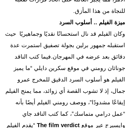
للنجاة من هذا المأزق.
ميزة الفيلم .. أسلوب السرد
وكان الفيلم قد نال استحسانًا نقديًا وجماهيريًا حيث
استقبله جمهور برلين بجولة تصفيق استمرت عدة
دقائق بعد عرضه في المهرجان.فيما كتب الناقد
جوناثان رومني في موقع سكرين دايلي “ما يميز
الفيلم هو أسلوب السرد الدقيق للمخرج عمرو
جمال، إذ لا تشوب القصة أي زوائد، مما يمنح الفيلم
إيقاعًا مشدودًا”، ووصف رومني الفيلم أيضًا بأنه
“عمل درامي متماسك”، كما كتب الناقد جاي
وايسبرج عبر موقع
The film verdict
“يقدم الفيلم