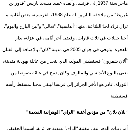
هاجر سنة 1937 إلى فرنسا، وأنقذه عميد مسجد باريس “قدور بن
غبريط” من ملاحقة النازيين له عام 1938، الفرنسية، بعض أغانيه ما
 تردّد لحدّ السّاعة، منها: “أندلسية”، “تعالي” و”بين البارح واليوم”،
 حفلات في ثلاث قارات، وقضى آخر أيّامه، في عزلة، بدار
للعجزة، وتوفي في جوان 2005 في مدينة “كان”. بالإضافة إلى الفنان
ن شقرون” قسنطيني المولد، الذي ينحدر من عائلة يهودية متدينة،
 بالنوع الأندلسي والمالوف وكان يدمج في غنائه نصوصا من
راة، غادر هو الأخر الجزائر إلى فرنسا ليبقى محبا لمسقط رأسه
ينة.
ن بلان” من مؤدين أغنية “الراي” الوهرانية القديمة
“
رينات الوهرانية ، مغنية “الراي” يهودية جزائرية، اسمها الحقيقي