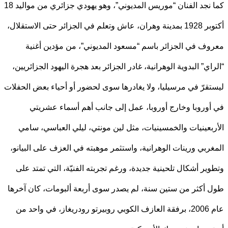
كما نجد الفنان “موريس المديوني”، وهو يهودي جزائري من مواليد 18
أكتوبر 1928 بمدينة وهران، عاش وتعلم في الجزائر حتى الاستقلال،
ف في الجزائر باسم “مسعود المديوني”، من مؤدين أغنية
اي” البدوية الوهرانية، غادر الجزائر بعد هجرة اليهود الجزائريين،
قرّ في مرسيليا، ولا يغادرها سوى لحضور أو أحياء بعض الحفلات
وروبا وخارج أوروبا، عمل إلى جانب أهم أسماء عشريتي
بعينيات والخمسينيات، مثل لين مونتي، ليلي العباسي، سامي
ربي ورينات الوهرانية، واستثمر موهبته في العزف على البيانو،
ير أشكال تلحينية جديدة، ورغم تجربته الفنيّة، التي تمتد على
أكثر من ستين سنة، لم يصدر سوى أربعة ألبومات، كان آخرها
عام 2006، برفقة العازف الكوبي روبيرتو رودريغاز، في واحد من