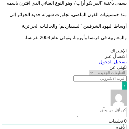
 بأغنية “الفرانكو أراب”، وهو النوع الغنائي الذي اقترن باسمه
خمسينيات القرن الماضي، تجاوزت شهرته حدود الجزائر إلى
ط اليهود الشرقيين “السيفارديم” والجاليات الجزائرية
اربية في فرنسا وأوروبا، وتوفي عام 2008 بفرنسا.
تراك
صال عبر
يل الدخول
ني عن
ليقات
دم