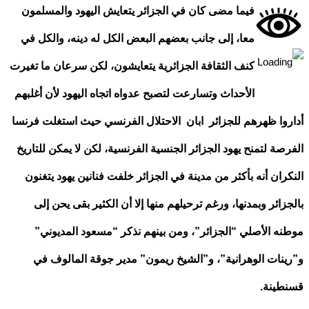
فيما مضى كان في الجزائر يتعايش اليهود والمسلمون
معا، إلى جانب بعضهم البعض الكل له دينه، والكل في
كنف الثقافة الجزائرية يتعايشون، لكن سرعان ما تغيرت
الأحداث وتسارعت لتصبح عدواه اتجاه اليهود لأن أغلبهم
وا ظهرهم للجزائر ابان الاحتلال الفرنسي حيث استغلت فرنسا
صة لتمنح يهود الجزائر الجنسية الفرنسية، لكن لا يمكن للتاريخ
ران أنه بأكثر من مدينة في الجزائر خلفت فنانين يهود يتغنون
زائر وبمدنها، ورغم ترحيلهم منها إلا أن الكثير بقى يحن إلى
ه الأصلي “الجزائر”، ومن بينهم نذكر “مسعود المديوني”
نات الوهرانية”، و”الشيخ ريمون” مدير جوقة المالوف في
طينة
.