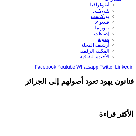
أنفوغرافيا
كاريكاتير
بودكاست
فيديو tv
بانوراما
إضاءات
مدونة
أرشيف المجلة
المكتبة الرقمية
الأجندة الثقافية
Facebook
Youtube
Whatsapp
Twitter
Link
نون يهود تعود أصولهم إلى الجزائر
كثر قراءة