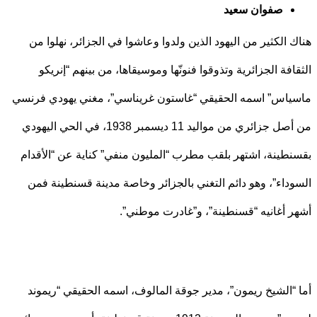
صفوان سعيد
 الكثير من اليهود الذين ولدوا وعاشوا في الجزائر، نهلوا من
افة الجزائرية وتذوقوا فنونّها وموسيقاها، من بينهم “إنريكو
اس” اسمه الحقيقي “غاستون غريناسي”، مغني يهودي فرنسي
من أصل جزائري من مواليد 11 ديسمبر 1938، في الحي اليهودي
طينة، اشتهر بلقب مطرب “المليون منفي” كناية عن “الأقدام
داء”، وهو دائم التغني بالجزائر وخاصة مدينة قسنطينة فمن
 أغانيه “قسنطينة”، و”غادرت موطني”.
“الشيخ ريمون”، مدير جوقة المالوف، اسمه الحقيقي “ريموند