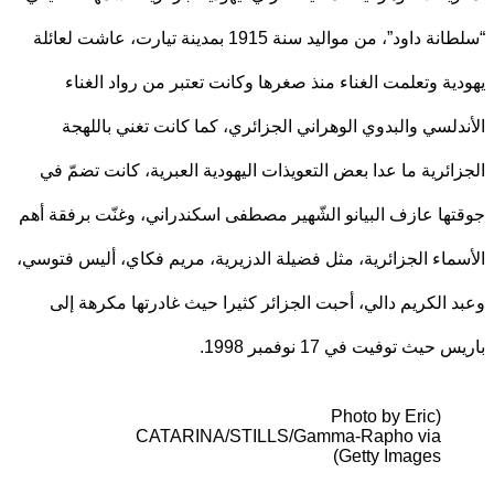
“سلطانة داود”، من مواليد سنة 1915 بمدينة تيارت، عاشت لعائلة
ية وتعلمت الغناء منذ صغرها وكانت تعتبر من رواد الغناء
دلسي والبدوي الوهراني الجزائري، كما كانت تغني باللهجة
ائرية ما عدا بعض التعويذات اليهودية العبرية، كانت تضمّ في
ها عازف البيانو الشّهير مصطفى اسكندراني، وغنّت برفقة أهم
ماء الجزائرية، مثل فضيلة الدزيرية، مريم فكاي، أليس فتوسي،
 الكريم دالي، أحبت الجزائر كثيرا حيث غادرتها مكرهة إلى
حيث توفيت في 17 نوفمبر 1998.
(Photo by Eric
CATARINA/STILLS/Gamma-Rapho via
Getty Images)