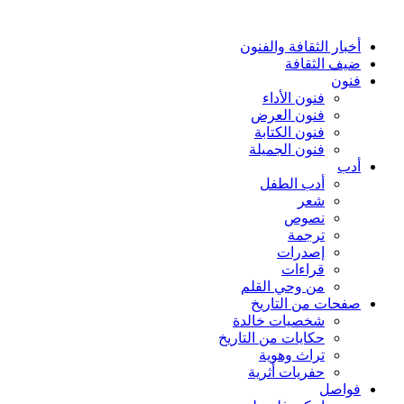
أخبار الثقافة والفنون
ضيف الثقافة
فنون
فنون الأداء
فنون العرض
فنون الكتابة
فنون الجميلة
أدب
أدب الطفل
شعر
نصوص
ترجمة
إصدرات
قراءات
من وحي القلم
صفحات من التاريخ
شخصيات خالدة
حكايات من التاريخ
تراث وهوية
حفريات أثرية
فواصل