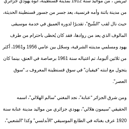
ليريس”، من مواليد سنة 1912 بمدينة قسنطينة، أبوه يهودي جزائري
دينة باتنة وأمه فرنسية، يعد جسر من جسور قسنطينة الحديثة،
نال لقب “الشّيخ”، تقديرًا لدوره العميق في خدمة موسيقى
لوف الذي يعد من روادها، فقد كان يُحظى باحترام من طرف
يهود ومسلمي مدينته الشرقية، وسجّل بين عامي 1956 و1961، أكثر
من ثلاثين ألبوما، تم اغتياله سنة 1961 برصاصة في العنق، بينما كان
ل مع ابنته “فيفيان” في سوق قسنطينة المعروف بـ “سوق
ر”.
شرق الجزائر “عنابة”، نجد المغني “سالم الهلالي”، اسمه
يقي “سيمون هلالي”، يهودي جزائري من مواليد مدينة عنابة سنة
1920 عرف بغنائه في الطابع الموسيقي “الأندلسي” وكذا “الشعبي”،