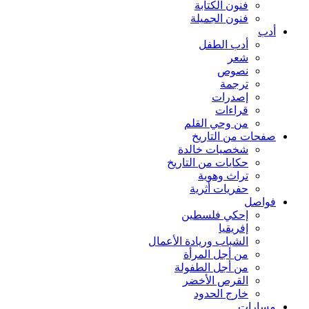
فنون الكتابة
فنون الجميلة
أدب
أدب الطفل
شعر
نصوص
ترجمة
إصدرات
قراءات
من وحي القلم
صفحات من التاريخ
شخصيات خالدة
حكايات من التاريخ
تراث وهوية
حفريات أثرية
فواصل
إحكي فلسطين
إفريقيا
الشباب وريادة الأعمال
من أجل المرأة
من أجل الطفولة
القرص الأخضر
خارج الحدود
مسارات