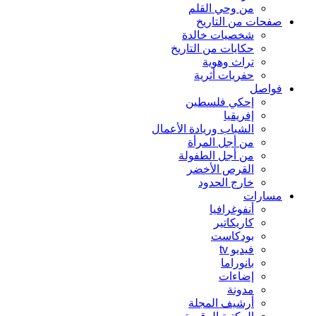
من وحي القلم
صفحات من التاريخ
شخصيات خالدة
حكايات من التاريخ
تراث وهوية
حفريات أثرية
فواصل
إحكي فلسطين
إفريقيا
الشباب وريادة الأعمال
من أجل المرأة
من أجل الطفولة
القرص الأخضر
خارج الحدود
مسارات
أنفوغرافيا
كاريكاتير
بودكاست
فيديو tv
بانوراما
إضاءات
مدونة
أرشيف المجلة