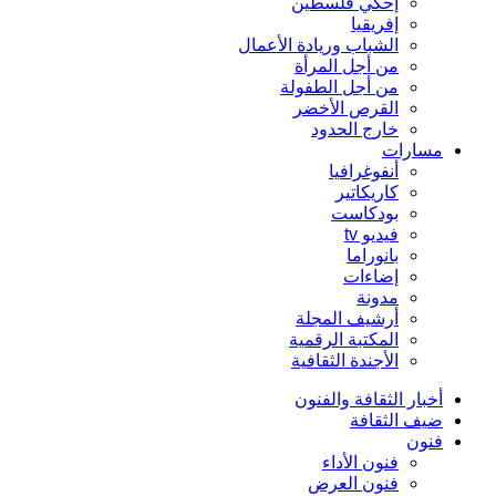
إحكي فلسطين
إفريقيا
الشباب وريادة الأعمال
من أجل المرأة
من أجل الطفولة
القرص الأخضر
خارج الحدود
مسارات
أنفوغرافيا
كاريكاتير
بودكاست
فيديو tv
بانوراما
إضاءات
مدونة
أرشيف المجلة
المكتبة الرقمية
الأجندة الثقافية
أخبار الثقافة والفنون
ضيف الثقافة
فنون
فنون الأداء
فنون العرض