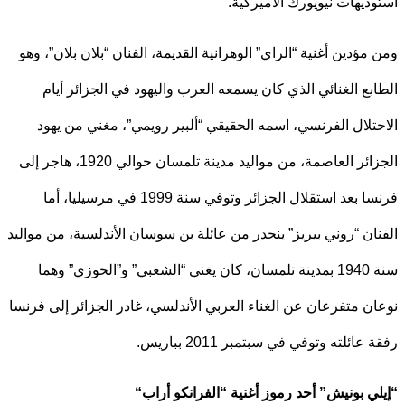
ديهات نيويورك الأميركية.
مؤدين أغنية “الراي” الوهرانية القديمة، الفنان “بلان بلان”، وهو
بع الغنائي الذي كان يسمعه العرب واليهود في الجزائر أيام
تلال الفرنسي، اسمه الحقيقي “ألبير رويمي”، مغني من يهود
الجزائر العاصمة، من مواليد مدينة تلمسان حوالي 1920، هاجر إلى
فرنسا بعد استقلال الجزائر وتوفي سنة 1999 في مرسيليا، أما
ان “روني بيريز” ينحدر من عائلة بن سوسان الأندلسية، من مواليد
سنة 1940 بمدينة تلمسان، كان يغني “الشعبي” و”الحوزي” وهما
ن متفرعان عن الغناء العربي الأندلسي، غادر الجزائر إلى فرنسا
عائلته وتوفي في سبتمبر 2011 بباريس.
ي بونيش” أحد رموز أغنية “الفرانكو أراب
“