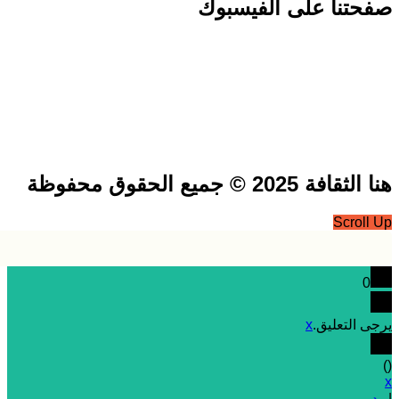
تنا على الفيسبوك
فة 2025 © جميع الحقوق محفوظة
Scrol
0
 التعليق.
x