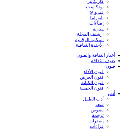
كاريكاتير
بودكاست
فيديو tv
بانوراما
إضاءات
مدونة
أرشيف المجلة
المكتبة الرقمية
الأجندة الثقافية
أخبار الثقافة والفنون
ضيف الثقافة
فنون
فنون الأداء
فنون العرض
فنون الكتابة
فنون الجميلة
أدب
أدب الطفل
شعر
نصوص
ترجمة
إصدرات
قراءات