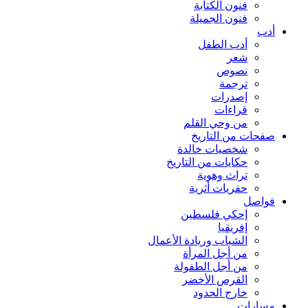
فنون الكتابة
فنون الجميلة
أدب
أدب الطفل
شعر
نصوص
ترجمة
إصدرات
قراءات
من وحي القلم
صفحات من التاريخ
شخصيات خالدة
حكايات من التاريخ
تراث وهوية
حفريات أثرية
فواصل
إحكي فلسطين
إفريقيا
الشباب وريادة الأعمال
من أجل المرأة
من أجل الطفولة
القرص الأخضر
خارج الحدود
مسارات