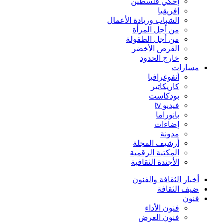
إحكي فلسطين
إفريقيا
الشباب وريادة الأعمال
من أجل المرأة
من أجل الطفولة
القرص الأخضر
خارج الحدود
مسارات
أنفوغرافيا
كاريكاتير
بودكاست
فيديو tv
بانوراما
إضاءات
مدونة
أرشيف المجلة
المكتبة الرقمية
الأجندة الثقافية
أخبار الثقافة والفنون
ضيف الثقافة
فنون
فنون الأداء
فنون العرض