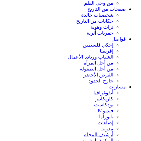
من وحي القلم
صفحات من التاريخ
شخصيات خالدة
حكايات من التاريخ
تراث وهوية
حفريات أثرية
فواصل
إحكي فلسطين
إفريقيا
الشباب وريادة الأعمال
من أجل المرأة
من أجل الطفولة
القرص الأخضر
خارج الحدود
مسارات
أنفوغرافيا
كاريكاتير
بودكاست
فيديو tv
بانوراما
إضاءات
مدونة
أرشيف المجلة
المكتبة الرقمية