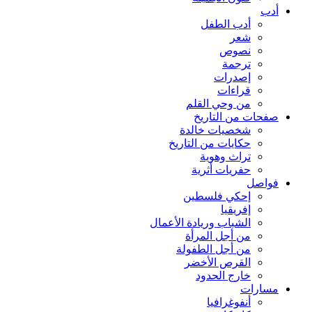
أدب
أدب الطفل
شعر
نصوص
ترجمة
إصدرات
قراءات
من وحي القلم
صفحات من التاريخ
شخصيات خالدة
حكايات من التاريخ
تراث وهوية
حفريات أثرية
فواصل
إحكي فلسطين
إفريقيا
الشباب وريادة الأعمال
من أجل المرأة
من أجل الطفولة
القرص الأخضر
خارج الحدود
مسارات
أنفوغرافيا