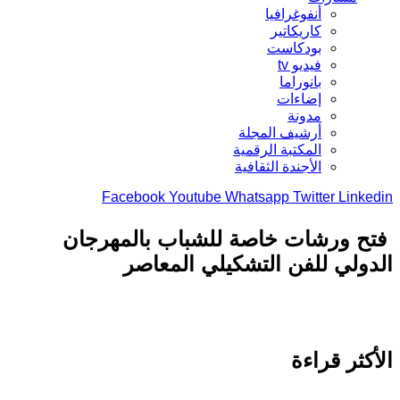
أنفوغرافيا
كاريكاتير
بودكاست
فيديو tv
بانوراما
إضاءات
مدونة
أرشيف المجلة
المكتبة الرقمية
الأجندة الثقافية
Facebook
Youtube
Whatsapp
Twitter
Link
 ورشات خاصة للشباب بالمهرجان
ولي للفن التشكيلي المعاصر
كثر قراءة