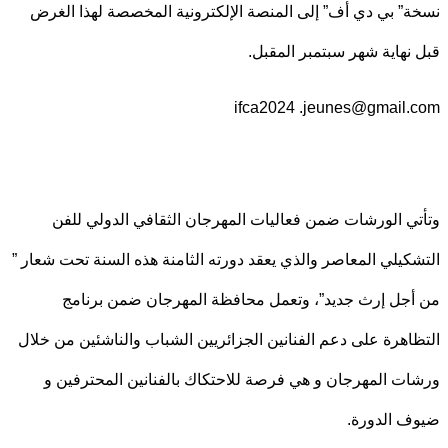
” بي دي أف” إلى المنصة الإلكترونية المخصصة لهذا الغرض
نهاية شهر سبتمبر المقبل.
ifca2024 .jeunes@gmail
ي الورشات ضمن فعاليات المهرجان الثقافي الدولي للفن
كيلي المعاصر والذي يعقد دورته الثامنة هذه السنة تحت شعار ”
جل إرث جديد”، وتعمل محافظة المهرجان ضمن برنامج
اهرة على دعم الفنانين الجزائريين الشباب والناشئين من خلال
ت المهرجان و هي فرصة للاحتكاك بالفنانين المحترفين و
 الدورة.