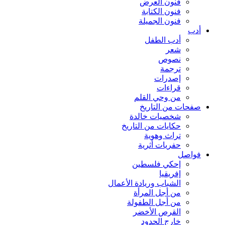
فنون العرض
فنون الكتابة
فنون الجميلة
أدب
أدب الطفل
شعر
نصوص
ترجمة
إصدرات
قراءات
من وحي القلم
صفحات من التاريخ
شخصيات خالدة
حكايات من التاريخ
تراث وهوية
حفريات أثرية
فواصل
إحكي فلسطين
إفريقيا
الشباب وريادة الأعمال
من أجل المرأة
من أجل الطفولة
القرص الأخضر
خارج الحدود