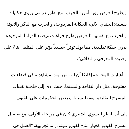
ح العرض رؤية أنثوية للحرب، مع تطور درامي يروي حكايات
ة: الجندي الآلي، الحكاية المزدوجة، والحرب مع الذكر والأنوثة
رب مع نفسها. “العرض يطرح فراغات ويصنع الدراما الموجودة،
 حبكة تقليدية، مما يولد توتراً جسدياً يؤثر على المتلقي بناءً على
ه المعرفي والثقافي”،
ارت المخرجة إفانكا أن العرض تمت مشاهدته في فضاءات
حة، مثل دار الثقافة والسينما، حيث أدى إلى خلخلة تقنيات
رح التقليدية وسط سيطرة بعض الحكومات على الفنون.
أن النظر النسوي الشعري كان في مراحله الأولى، مع تفضيل
 الفيديو كخيار متاح لفيديو مونودراما تجريبية. “العمل في