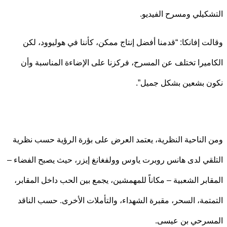
كيلي ومسرح الفيديو.
ت إفانكا: “قدمنا أفضل إنتاج ممكن، كأننا في هوليوود، لكن
ميرا تختلف عن المسرح، فركزنا على الإضاءة المناسبة وأن
 بشعين بشكل جميل”.
الناحية النظرية، يعتمد العرض على بؤرة الرؤية حسب نظرية
قي لدى هانس روبرت ياوس وولفغانغ إيزر، حيث يصبح الفضاء –
ابر الشعبية – مكاناً للمهمشين، يجمع بين الحب داخل المقابر،
تمة، السحر، مقبرة الشهداء، والتأملات الأخرى. حسب الناقد
سرحي بن عيسى.