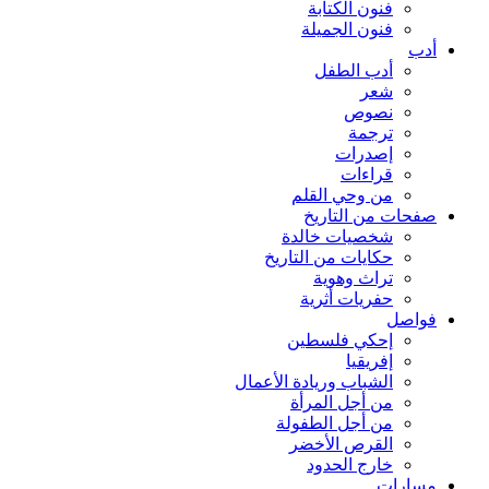
فنون الكتابة
فنون الجميلة
أدب
أدب الطفل
شعر
نصوص
ترجمة
إصدرات
قراءات
من وحي القلم
صفحات من التاريخ
شخصيات خالدة
حكايات من التاريخ
تراث وهوية
حفريات أثرية
فواصل
إحكي فلسطين
إفريقيا
الشباب وريادة الأعمال
من أجل المرأة
من أجل الطفولة
القرص الأخضر
خارج الحدود
مسارات