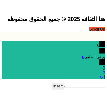
فة 2025 © جميع الحقوق محفوظة
Scrol
0
 التعليق.
x
Insert