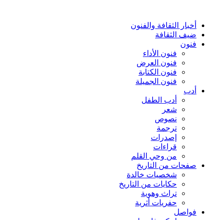
أخبار الثقافة والفنون
ضيف الثقافة
فنون
فنون الأداء
فنون العرض
فنون الكتابة
فنون الجميلة
أدب
أدب الطفل
شعر
نصوص
ترجمة
إصدرات
قراءات
من وحي القلم
صفحات من التاريخ
شخصيات خالدة
حكايات من التاريخ
تراث وهوية
حفريات أثرية
فواصل