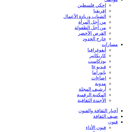
إحكي فلسطين
إفريقيا
الشباب وريادة الأعمال
من أجل المرأة
من أجل الطفولة
القرص الأخضر
خارج الحدود
مسارات
أنفوغرافيا
كاريكاتير
بودكاست
فيديو tv
بانوراما
إضاءات
مدونة
أرشيف المجلة
المكتبة الرقمية
الأجندة الثقافية
أخبار الثقافة والفنون
ضيف الثقافة
فنون
فنون الأداء