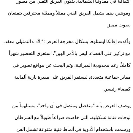
افة في مقدونيا الشمالية. يتكون الفريق التقني من مصور
تير، بينما يشمل الفريق الفني ممثلاً وممثلة محترفين يتمتعان
ت مميز.
ت إفانكا ابستلوفا بسكال
مخرجة العرض: “الأداء التمثيلي معقد،
ركيز على الفضاء، ليس بالأمر الهين”. استغرق التحضير شهراً
اً، رغم محدودية الميزانية، وتم البحث عن مواقع تصوير في
ر جماعية متعددة، ليستقر الفريق على مقبرة نازية ألمانية
ء رئيسي.
 العرض بأنه “منفصل ومتصل في آن واحد”، مستلهماً من
ت فنانة تشكيلية، التي خاضت صراعاً طويلاً مع السرطان
ت باستخدام الأدوية في أنماط فنية متنوعة تشمل الفن