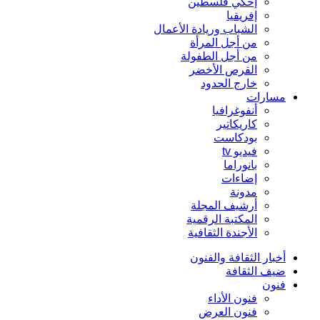
إحكي فلسطين
إفريقيا
الشباب وريادة الأعمال
من أجل المرأة
من أجل الطفولة
القرص الأخضر
خارج الحدود
مسارات
أنفوغرافيا
كاريكاتير
بودكاست
فيديو tv
بانوراما
إضاءات
مدونة
أرشيف المجلة
المكتبة الرقمية
الأجندة الثقافية
أخبار الثقافة والفنون
ضيف الثقافة
فنون
فنون الأداء
فنون العرض