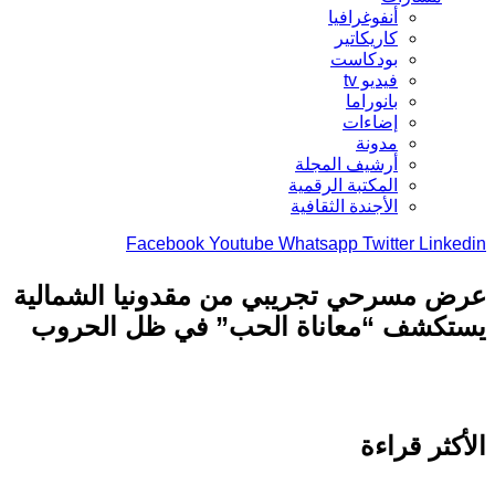
أنفوغرافيا
كاريكاتير
بودكاست
فيديو tv
بانوراما
إضاءات
مدونة
أرشيف المجلة
المكتبة الرقمية
الأجندة الثقافية
Facebook
Youtube
Whatsapp
Twitter
Link
 مسرحي تجريبي من مقدونيا الشمالية
تكشف “معاناة الحب” في ظل الحروب
كثر قراءة