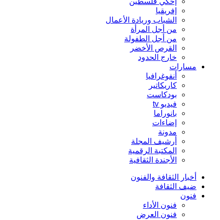
إحكي فلسطين
إفريقيا
الشباب وريادة الأعمال
من أجل المرأة
من أجل الطفولة
القرص الأخضر
خارج الحدود
مسارات
أنفوغرافيا
كاريكاتير
بودكاست
فيديو tv
بانوراما
إضاءات
مدونة
أرشيف المجلة
المكتبة الرقمية
الأجندة الثقافية
أخبار الثقافة والفنون
ضيف الثقافة
فنون
فنون الأداء
فنون العرض