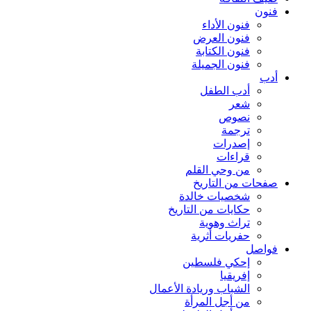
فنون
فنون الأداء
فنون العرض
فنون الكتابة
فنون الجميلة
أدب
أدب الطفل
شعر
نصوص
ترجمة
إصدرات
قراءات
من وحي القلم
صفحات من التاريخ
شخصيات خالدة
حكايات من التاريخ
تراث وهوية
حفريات أثرية
فواصل
إحكي فلسطين
إفريقيا
الشباب وريادة الأعمال
من أجل المرأة