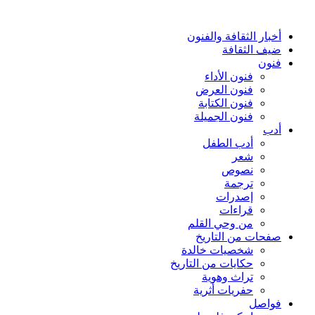
أخبار الثقافة والفنون
ضيف الثقافة
فنون
فنون الأداء
فنون العرض
فنون الكتابة
فنون الجميلة
أدب
أدب الطفل
شعر
نصوص
ترجمة
إصدرات
قراءات
من وحي القلم
صفحات من التاريخ
شخصيات خالدة
حكايات من التاريخ
تراث وهوية
حفريات أثرية
فواصل