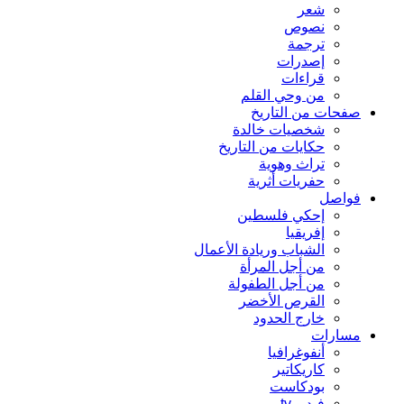
شعر
نصوص
ترجمة
إصدرات
قراءات
من وحي القلم
صفحات من التاريخ
شخصيات خالدة
حكايات من التاريخ
تراث وهوية
حفريات أثرية
فواصل
إحكي فلسطين
إفريقيا
الشباب وريادة الأعمال
من أجل المرأة
من أجل الطفولة
القرص الأخضر
خارج الحدود
مسارات
أنفوغرافيا
كاريكاتير
بودكاست
فيديو tv