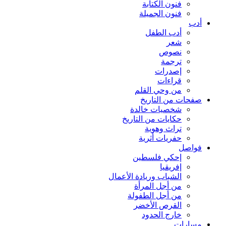
فنون الكتابة
فنون الجميلة
أدب
أدب الطفل
شعر
نصوص
ترجمة
إصدرات
قراءات
من وحي القلم
صفحات من التاريخ
شخصيات خالدة
حكايات من التاريخ
تراث وهوية
حفريات أثرية
فواصل
إحكي فلسطين
إفريقيا
الشباب وريادة الأعمال
من أجل المرأة
من أجل الطفولة
القرص الأخضر
خارج الحدود
مسارات