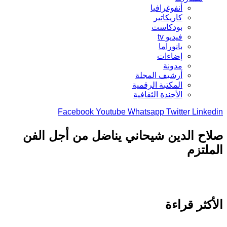
أنفوغرافيا
كاريكاتير
بودكاست
فيديو tv
بانوراما
إضاءات
مدونة
أرشيف المجلة
المكتبة الرقمية
الأجندة الثقافية
Facebook
Youtube
Whatsapp
Twitter
Link
ح الدين شيحاني يناضل من أجل الفن
لتزم
كثر قراءة