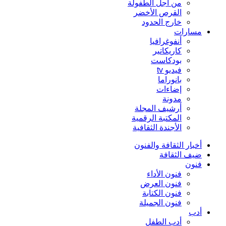
من أجل الطفولة
القرص الأخضر
خارج الحدود
مسارات
أنفوغرافيا
كاريكاتير
بودكاست
فيديو tv
بانوراما
إضاءات
مدونة
أرشيف المجلة
المكتبة الرقمية
الأجندة الثقافية
أخبار الثقافة والفنون
ضيف الثقافة
فنون
فنون الأداء
فنون العرض
فنون الكتابة
فنون الجميلة
أدب
أدب الطفل