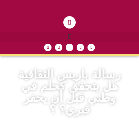
رسالة باريس الثقافية
هل يتحقق كحلم في
وطني قبل أن يحفر
قبري؟ ؟