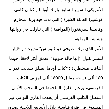
الكبير” لبيار لوماتر وكتاب “الأرض الموعودة “للرئيس
الأمريكي الشهير السابق باراك أوباما و كتابي كامي
كوشنير( العائلة الكبيرة ) التي ندت فيه بزنا المحارم
وفانيسا سبرينغورا (الموافقة ) التي تناولت في روايتها
هشاشة المراهقة.
الأمر الذي ترك “صوفي دو كلوزتس” مديرة دار فايار
للنشر تقول: “إنها حالة جنونية”، تعمق أكثر لاحقا، حينما
أضافت مستطردة : “كتاب أوباما انطلق بسحب قدر بـ
180 ألف نسخة مقابل 18000 ألف لمؤلف الكتاب
الفرنسي، ورغم الفارق الملحوظ في السحب الأولي،
استطاع الكاتب الفرنسي أن يحدث الفارق النوعي غير
المسبوق في فترة قياسية خلال الأسابيع اللاحقة لصدور