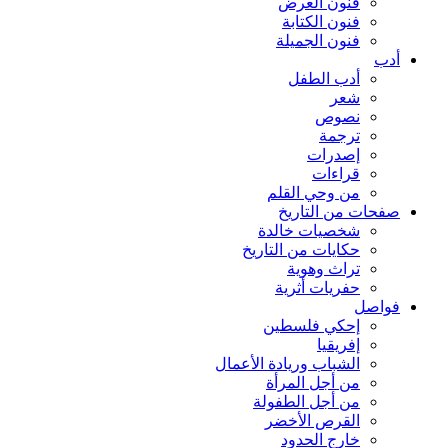
فنون العرض
فنون الكتابة
فنون الجميلة
أدب
أدب الطفل
شعر
نصوص
ترجمة
إصدرات
قراءات
من وحي القلم
صفحات من التاريخ
شخصيات خالدة
حكايات من التاريخ
تراث وهوية
حفريات أثرية
فواصل
إحكي فلسطين
إفريقيا
الشباب وريادة الأعمال
من أجل المرأة
من أجل الطفولة
القرص الأخضر
خارج الحدود