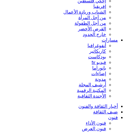
إحكي فلسطين
إفريقيا
الشباب وريادة الأعمال
من أجل المرأة
من أجل الطفولة
القرص الأخضر
خارج الحدود
مسارات
أنفوغرافيا
كاريكاتير
بودكاست
فيديو tv
بانوراما
إضاءات
مدونة
أرشيف المجلة
المكتبة الرقمية
الأجندة الثقافية
أخبار الثقافة والفنون
ضيف الثقافة
فنون
فنون الأداء
فنون العرض