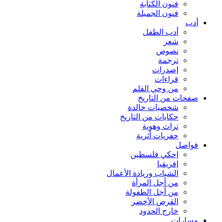
فنون الكتابة
فنون الجميلة
أدب
أدب الطفل
شعر
نصوص
ترجمة
إصدرات
قراءات
من وحي القلم
صفحات من التاريخ
شخصيات خالدة
حكايات من التاريخ
تراث وهوية
حفريات أثرية
فواصل
إحكي فلسطين
إفريقيا
الشباب وريادة الأعمال
من أجل المرأة
من أجل الطفولة
القرص الأخضر
خارج الحدود
مسارات