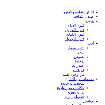
أخبار الثقافة والفنون
ضيف الثقافة
فنون
فنون الأداء
فنون العرض
فنون الكتابة
فنون الجميلة
أدب
أدب الطفل
شعر
نصوص
ترجمة
إصدرات
قراءات
من وحي القلم
صفحات من التاريخ
شخصيات خالدة
حكايات من التاريخ
تراث وهوية
حفريات أثرية
فواصل