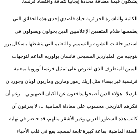
ون قيمة مضافة محّددة إيجابيا لثقافة واقتصاد فرنسا.
تبة والناشرة الجزائرية حياة قاصدي إحدى هذه الحقائق التي
ها ظلام المثقفين الإعلاميين الذين يجولون ويصولون في
يو حلقات التشويه والتسميم و التعتيم التي ينشطها باسكال برو
يه من الملياردير المسيحي فانسان بولوريه الداعم لتوجهات
ين المتطرف الذي اعترض على تمثيل فرنسا أوروبيا بمغنية
ية غير بيضاء مثل إريك زمور ومارين وماريون لوبان وجوردان
يلا . هؤلاء الذين أصبحوا يدافعون عن الكيان الصهيوني ـ رغم أن
م التاريخي محسوب على معاداة السامية ـ ، لا يعرفون أن
 هذه السطور العربي وغير الأشقر مثلهم، قد حاضر في نهاية
ة الماضية بقاعة كبيرة تابعة لمسجد يقع في قلب الأحياء