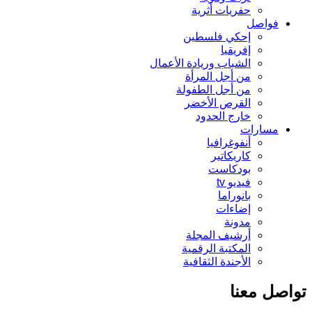
حفريات أثرية
فواصل
إحكي فلسطين
إفريقيا
الشباب وريادة الأعمال
من أجل المرأة
من أجل الطفولة
القرص الأخضر
خارج الحدود
مسارات
أنفوغرافيا
كاريكاتير
بودكاست
فيديو tv
بانوراما
إضاءات
مدونة
أرشيف المجلة
المكتبة الرقمية
الأجندة الثقافية
صل معنا