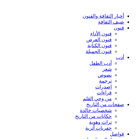
أخبار الثقافة والفنون
ضيف الثقافة
فنون
فنون الأداء
فنون العرض
فنون الكتابة
فنون الجميلة
أدب
أدب الطفل
شعر
نصوص
ترجمة
إصدرات
قراءات
من وحي القلم
صفحات من التاريخ
شخصيات خالدة
حكايات من التاريخ
تراث وهوية
حفريات أثرية
فواصل