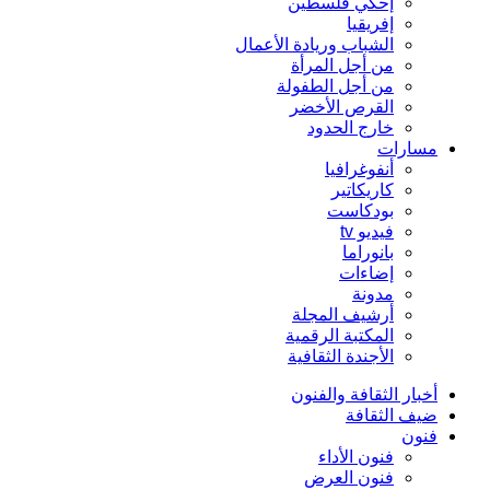
إحكي فلسطين
إفريقيا
الشباب وريادة الأعمال
من أجل المرأة
من أجل الطفولة
القرص الأخضر
خارج الحدود
مسارات
أنفوغرافيا
كاريكاتير
بودكاست
فيديو tv
بانوراما
إضاءات
مدونة
أرشيف المجلة
المكتبة الرقمية
الأجندة الثقافية
أخبار الثقافة والفنون
ضيف الثقافة
فنون
فنون الأداء
فنون العرض