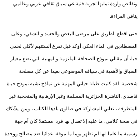
ئص واردة تمليها تجربة فتية غي سياق ثقافي عربي وعالمي
ي القراءة.
اقطع الطريق على مرضى البغض والحسد والتشفي، وعلى
طادين في الماء العكر، أؤكد قبل تفرغ ألستنهم لأكلي لحمي
 أن مقالي نموذج للصحافة الملتزمة والمهنية التي تضع معيار
اق والأهمية في سياقه الموضوعي بعيدا عن كل مصلحة
ة. لقد كتبت طيلة حياتي المهنية عن نماذج تشبه نموذج حياة
ي. الناشرة الجزائرية المسلمة وغير الإرهابية والمتحجبة غير
طرفة ، تعاني للمشاركة في صالون بلدها للكتاب ، ومن يشّكك
حة كلامي، ما عليه إلا تصال بها فردا مستقلا كان أم جهة
ة ما علما انها لم تظهر يوما ما موقفا عدائيا ضد مصالح ووحدة