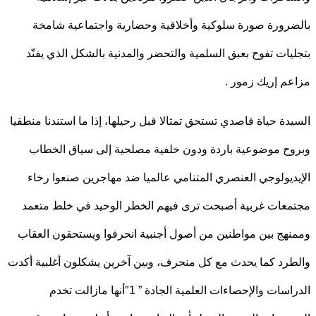
رورة صورة سلوكية وأخلاقية وحضارية واجتماعية شامخة
يات تفوح بعبق السلمية والتحضر والمدنية بالشكل الذي يفنّد
م إريك زمور .
دة حياة قاصدي تستحق تمثالا قبل رحيلها، إذا ما استندنا منطقيا
ح موضوعية باردة ودون خلفية مصلحية إلى سياق الخطاب
ديولوجي العنصري المتنامي عالميا ضد مهاجرين صنعوا رخاء
عات غربية أصبحت ترى فيهم الخطر الوحيد في خلط متعمد
هج بين مواطنين من أصول أجنبية انحرفوا ويستحقون العقاب
رد كما يحدث مع كل منحرف، وبين آخرين يشكلون أغلبية أكدت
الدراسات والإحصاءات العلمية الجادة ” 1″أنها مازالت تخدم