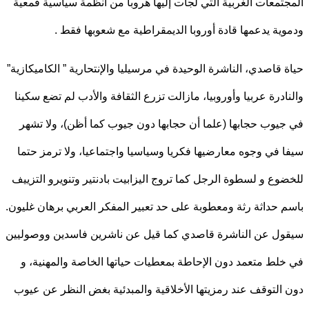
تمعات الغربية التي لجأت إليها هروبا من أنظمة سياسية قمعية
ية يدعمها قادة أوروبا الديمقراطية مع شعوبها فقط .
 قاصدي، الناشرة الوحيدة في مرسيليا والإنتحارية ” الكاميكازية”
ادرة عربيا وأوروبيا، مازالت تزرع الثقافة والأدب لم تضع سكينا
يوب حجابها (علما أن حجابها دون جيوب كما أظن)، ولا تشهر
 في وجوه معارضيها فكريا وسياسيا واجتماعيا، ولا ترمز حتما
وع و لسطوة الرجل كما تروج اليزابيت بادنتير وتنويرو التزييف
 حداثة رثة ومعطوبة على حد تعبير المفكر العربي برهان غليون.
ل عن الناشرة قاصدي كما قيل عن ناشرين فاسدين ووصوليين
لط متعمد دون الإحاطة بمعطيات حياتها الخاصة والمهنية، و
التوقف عند رمزيتها الأخلاقية والمبدئية بغض النظر عن عيوب