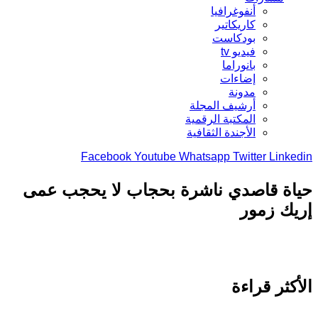
أنفوغرافيا
كاريكاتير
بودكاست
فيديو tv
بانوراما
إضاءات
مدونة
أرشيف المجلة
المكتبة الرقمية
الأجندة الثقافية
Facebook
Youtube
Whatsapp
Twitter
Link
اة قاصدي ناشرة بحجاب لا يحجب عمى
ك زمور
كثر قراءة