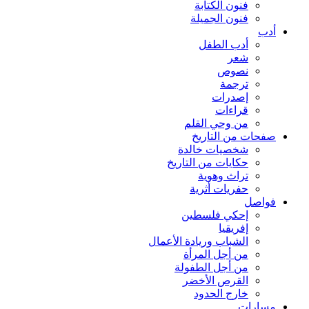
فنون الكتابة
فنون الجميلة
أدب
أدب الطفل
شعر
نصوص
ترجمة
إصدرات
قراءات
من وحي القلم
صفحات من التاريخ
شخصيات خالدة
حكايات من التاريخ
تراث وهوية
حفريات أثرية
فواصل
إحكي فلسطين
إفريقيا
الشباب وريادة الأعمال
من أجل المرأة
من أجل الطفولة
القرص الأخضر
خارج الحدود
مسارات