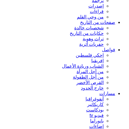
ترجمة
إصدرات
قراءات
من وحي القلم
صفحات من التاريخ
شخصيات خالدة
حكايات من التاريخ
تراث وهوية
حفريات أثرية
فواصل
إحكي فلسطين
إفريقيا
الشباب وريادة الأعمال
من أجل المرأة
من أجل الطفولة
القرص الأخضر
خارج الحدود
مسارات
أنفوغرافيا
كاريكاتير
بودكاست
فيديو tv
بانوراما
إضاءات