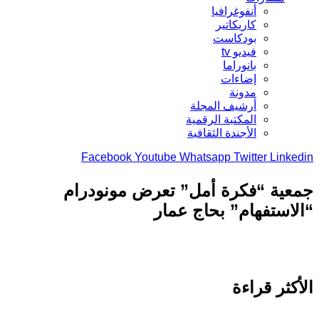
أنفوغرافيا
كاريكاتير
بودكاست
فيديو tv
بانوراما
إضاءات
مدونة
أرشيف المجلة
المكتبة الرقمية
الأجندة الثقافية
Facebook
Youtube
Whatsapp
Twitter
Link
ية “فكرة أمل” تعرض مونودرام
استفهام” بحاج عمار
كثر قراءة