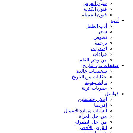
فنون العرض
فنون الكتابة
فنون الجميلة
أدب
أدب الطفل
شعر
نصوص
ترجمة
إصدرات
قراءات
من وحي القلم
صفحات من التاريخ
شخصيات خالدة
حكايات من التاريخ
تراث وهوية
حفريات أثرية
فواصل
إحكي فلسطين
إفريقيا
الشباب وريادة الأعمال
من أجل المرأة
من أجل الطفولة
القرص الأخضر