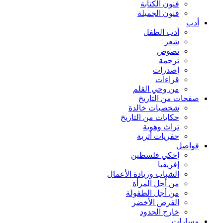
فنون الكتابة
فنون الجميلة
أدب
أدب الطفل
شعر
نصوص
ترجمة
إصدرات
قراءات
من وحي القلم
صفحات من التاريخ
شخصيات خالدة
حكايات من التاريخ
تراث وهوية
حفريات أثرية
فواصل
إحكي فلسطين
إفريقيا
الشباب وريادة الأعمال
من أجل المرأة
من أجل الطفولة
القرص الأخضر
خارج الحدود
مسارات