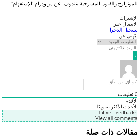
نولوج والفنون المسرحية بتندوف، عن مونودرام “الإستفهام”.
تراك
صال عبر
يل الدخول
ني عن
ليقات
دم
دث
الأكثر تصويتًا
Inline Feedb
View all comme
لات ذات صلة