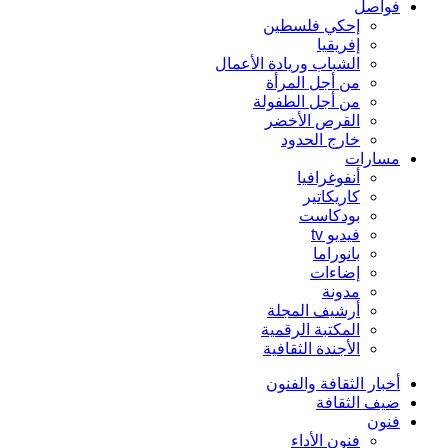
فواصل
إحكي فلسطين
إفريقيا
الشباب وريادة الأعمال
من أجل المرأة
من أجل الطفولة
القرص الأخضر
خارج الحدود
مسارات
أنفوغرافيا
كاريكاتير
بودكاست
فيديو tv
بانوراما
إضاءات
مدونة
أرشيف المجلة
المكتبة الرقمية
الأجندة الثقافية
أخبار الثقافة والفنون
ضيف الثقافة
فنون
فنون الأداء