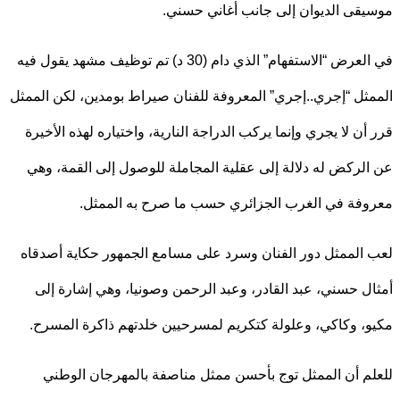
قى الديوان إلى جانب أغاني حسني.
في العرض “الاستفهام” الذي دام (30 د) تم توظيف مشهد يقول فيه
ثل “إجري..إجري” المعروفة للفنان صيراط بومدين، لكن الممثل
أن لا يجري وإنما يركب الدراجة النارية، واختياره لهذه الأخيرة
لركض له دلالة إلى عقلية المجاملة للوصول إلى القمة، وهي
فة في الغرب الجزائري حسب ما صرح به الممثل.
الممثل دور الفنان وسرد على مسامع الجمهور حكاية أصدقاه
ل حسني، عبد القادر، وعبد الرحمن وصونيا، وهي إشارة إلى
، وكاكي، وعلولة كتكريم لمسرحيين خلدتهم ذاكرة المسرح.
م أن الممثل توج بأحسن ممثل مناصفة بالمهرجان الوطني