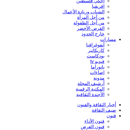
إحكي فلسطين
إفريقيا
الشباب وريادة الأعمال
من أجل المرأة
من أجل الطفولة
القرص الأخضر
خارج الحدود
مسارات
أنفوغرافيا
كاريكاتير
بودكاست
فيديو tv
بانوراما
إضاءات
مدونة
أرشيف المجلة
المكتبة الرقمية
الأجندة الثقافية
أخبار الثقافة والفنون
ضيف الثقافة
فنون
فنون الأداء
فنون العرض