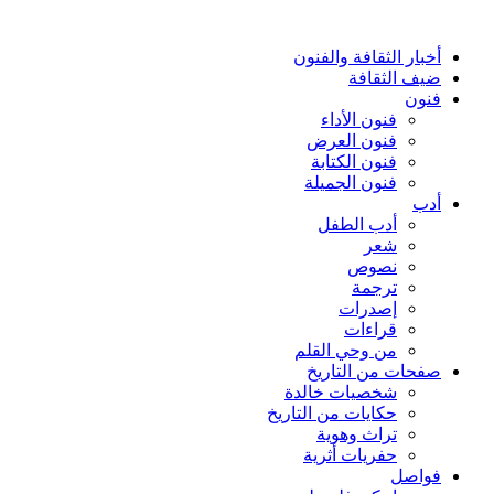
أخبار الثقافة والفنون
ضيف الثقافة
فنون
فنون الأداء
فنون العرض
فنون الكتابة
فنون الجميلة
أدب
أدب الطفل
شعر
نصوص
ترجمة
إصدرات
قراءات
من وحي القلم
صفحات من التاريخ
شخصيات خالدة
حكايات من التاريخ
تراث وهوية
حفريات أثرية
فواصل