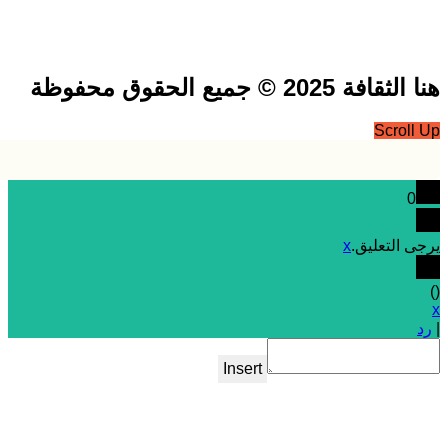
فة 2025 © جميع الحقوق محفوظة
Scrol
0
 التعليق.
x
Insert