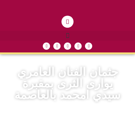
جثمان الفنان العامري
يوارى الثرى بمقبرة
سيدي امحمد بالعاصمة