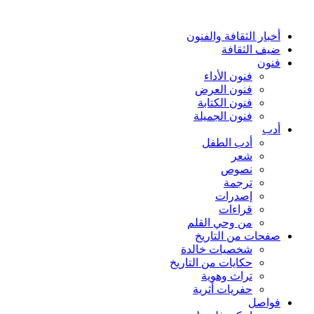
أخبار الثقافة والفنون
ضيف الثقافة
فنون
فنون الأداء
فنون العرض
فنون الكتابة
فنون الجميلة
أدب
أدب الطفل
شعر
نصوص
ترجمة
إصدرات
قراءات
من وحي القلم
صفحات من التاريخ
شخصيات خالدة
حكايات من التاريخ
تراث وهوية
حفريات أثرية
فواصل