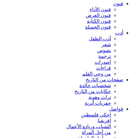
فنون
فنون الأداء
فنون العرض
فنون الكتابة
فنون الجميلة
أدب
أدب الطفل
شعر
نصوص
ترجمة
إصدرات
قراءات
من وحي القلم
صفحات من التاريخ
شخصيات خالدة
حكايات من التاريخ
تراث وهوية
حفريات أثرية
فواصل
إحكي فلسطين
إفريقيا
الشباب وريادة الأعمال
من أجل المرأة