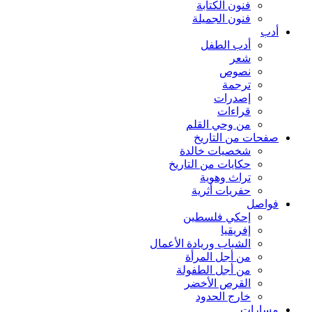
فنون الكتابة
فنون الجميلة
أدب
أدب الطفل
شعر
نصوص
ترجمة
إصدرات
قراءات
من وحي القلم
صفحات من التاريخ
شخصيات خالدة
حكايات من التاريخ
تراث وهوية
حفريات أثرية
فواصل
إحكي فلسطين
إفريقيا
الشباب وريادة الأعمال
من أجل المرأة
من أجل الطفولة
القرص الأخضر
خارج الحدود
مسارات