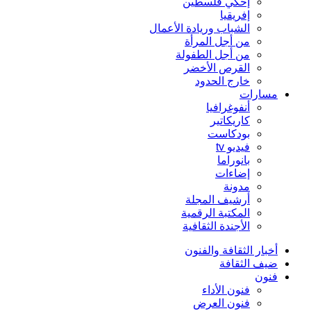
إحكي فلسطين
إفريقيا
الشباب وريادة الأعمال
من أجل المرأة
من أجل الطفولة
القرص الأخضر
خارج الحدود
مسارات
أنفوغرافيا
كاريكاتير
بودكاست
فيديو tv
بانوراما
إضاءات
مدونة
أرشيف المجلة
المكتبة الرقمية
الأجندة الثقافية
أخبار الثقافة والفنون
ضيف الثقافة
فنون
فنون الأداء
فنون العرض