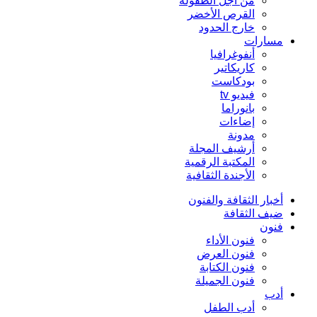
من أجل الطفولة
القرص الأخضر
خارج الحدود
مسارات
أنفوغرافيا
كاريكاتير
بودكاست
فيديو tv
بانوراما
إضاءات
مدونة
أرشيف المجلة
المكتبة الرقمية
الأجندة الثقافية
أخبار الثقافة والفنون
ضيف الثقافة
فنون
فنون الأداء
فنون العرض
فنون الكتابة
فنون الجميلة
أدب
أدب الطفل