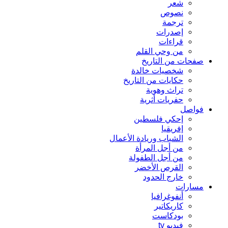
شعر
نصوص
ترجمة
إصدرات
قراءات
من وحي القلم
صفحات من التاريخ
شخصيات خالدة
حكايات من التاريخ
تراث وهوية
حفريات أثرية
فواصل
إحكي فلسطين
إفريقيا
الشباب وريادة الأعمال
من أجل المرأة
من أجل الطفولة
القرص الأخضر
خارج الحدود
مسارات
أنفوغرافيا
كاريكاتير
بودكاست
فيديو tv