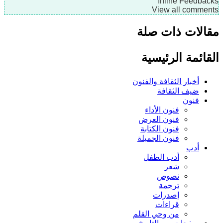
Inline Feedb
View all comme
لات ذات صلة
ائمة الرئيسية
أخبار الثقافة والفنون
ضيف الثقافة
فنون
فنون الأداء
فنون العرض
فنون الكتابة
فنون الجميلة
أدب
أدب الطفل
شعر
نصوص
ترجمة
إصدرات
قراءات
من وحي القلم