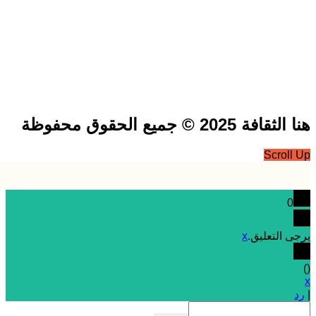
فة 2025 © جميع الحقوق محفوظة
Scrol
0
 التعليق.
x