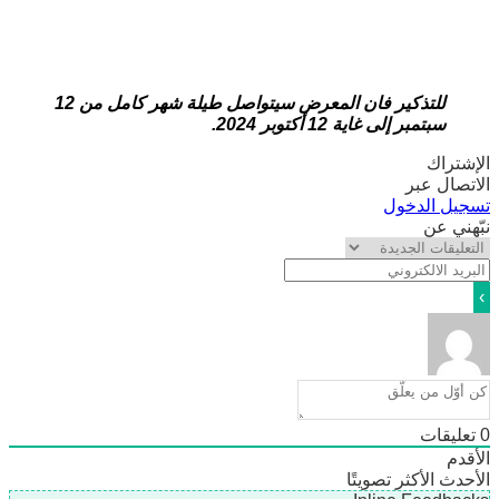
للتذكير فان المعرض سيتواصل طيلة شهر كامل من 12
سبتمبر إلى غاية 12 أكتوبر 2024.
تراك
صال عبر
يل الدخول
ني عن
ليقات
دم
دث
الأكثر تصويتًا