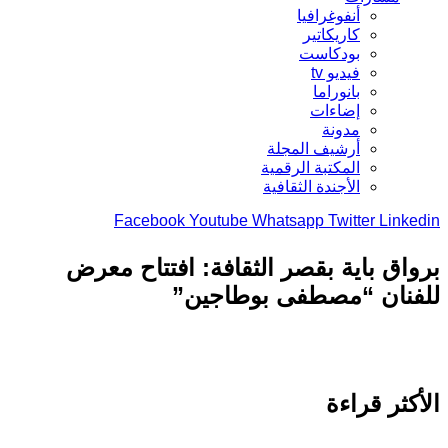
أنفوغرافيا
كاريكاتير
بودكاست
فيديو tv
بانوراما
إضاءات
مدونة
أرشيف المجلة
المكتبة الرقمية
الأجندة الثقافية
Facebook
Youtube
Whatsapp
Twitter
Link
اق باية بقصر الثقافة: افتتاح معرض
فنان “مصطفى بوطاجين”
كثر قراءة