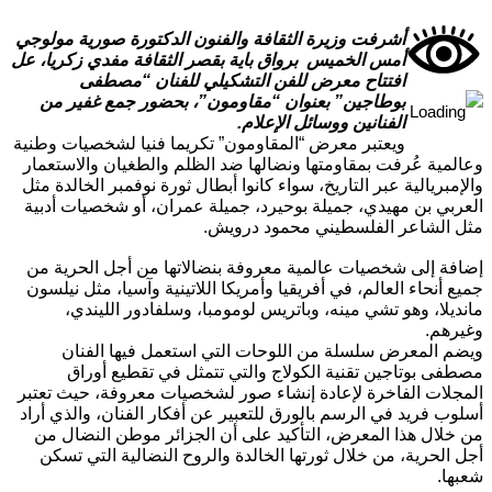
أشرفت وزيرة الثقافة والفنون الدكتورة صورية مولوجي
أمس الخميس برواق باية بقصر الثقافة مفدي زكريا، عل
افتتاح معرض للفن التشكيلي للفنان “مصطفى
بوطاجين” بعنوان “مقاومون”، بحضور جمع غفير من
الفنانين ووسائل الإعلام.
ويعتبر معرض “المقاومون” تكريما فنيا لشخصيات وطنية
مية عُرفت بمقاومتها ونضالها ضد الظلم والطغيان والاستعمار
مبريالية عبر التاريخ، سواء كانوا أبطال ثورة نوفمبر الخالدة مثل
بي بن مهيدي، جميلة بوحيرد، جميلة عمران، أو شخصيات أدبية
الشاعر الفلسطيني محمود درويش.
ة إلى شخصيات عالمية معروفة بنضالاتها من أجل الحرية من
 أنحاء العالم، في أفريقيا وأمريكا اللاتينية وآسيا، مثل نيلسون
يلا، وهو تشي مينه، وباتريس لومومبا، وسلفادور الليندي،
هم.
 المعرض سلسلة من اللوحات التي استعمل فيها الفنان
ى بوتاجين تقنية الكولاج والتي تتمثل في تقطيع أوراق
لات الفاخرة لإعادة إنشاء صور لشخصيات معروفة، حيث تعتبر
ب فريد في الرسم بالورق للتعبير عن أفكار الفنان، والذي أراد
لال هذا المعرض، التأكيد على أن الجزائر موطن النضال من
الحرية، من خلال ثورتها الخالدة والروح النضالية التي تسكن
ا.