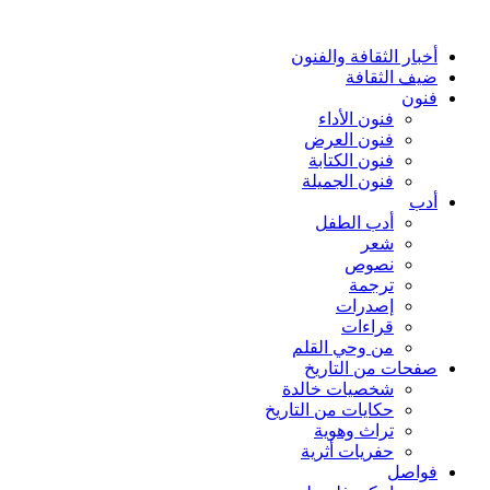
أخبار الثقافة والفنون
ضيف الثقافة
فنون
فنون الأداء
فنون العرض
فنون الكتابة
فنون الجميلة
أدب
أدب الطفل
شعر
نصوص
ترجمة
إصدرات
قراءات
من وحي القلم
صفحات من التاريخ
شخصيات خالدة
حكايات من التاريخ
تراث وهوية
حفريات أثرية
فواصل