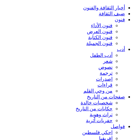
أخبار الثقافة والفنون
ضيف الثقافة
فنون
فنون الأداء
فنون العرض
فنون الكتابة
فنون الجميلة
أدب
أدب الطفل
شعر
نصوص
ترجمة
إصدرات
قراءات
من وحي القلم
صفحات من التاريخ
شخصيات خالدة
حكايات من التاريخ
تراث وهوية
حفريات أثرية
فواصل
إحكي فلسطين
إفريقيا