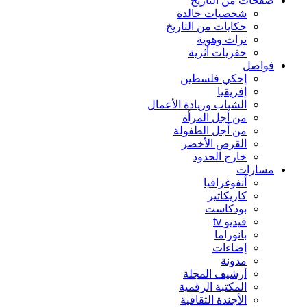
صفحات من التاريخ
شخصيات خالدة
حكايات من التاريخ
تراث وهوية
حفريات أثرية
فواصل
إحكي فلسطين
إفريقيا
الشباب وريادة الأعمال
من أجل المرأة
من أجل الطفولة
القرص الأخضر
خارج الحدود
مسارات
أنفوغرافيا
كاريكاتير
بودكاست
فيديو tv
بانوراما
إضاءات
مدونة
أرشيف المجلة
المكتبة الرقمية
الأجندة الثقافية