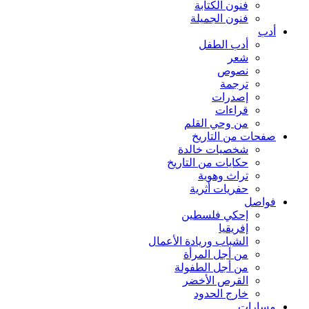
فنون الكتابة
فنون الجميلة
أدب
أدب الطفل
شعر
نصوص
ترجمة
إصدرات
قراءات
من وحي القلم
صفحات من التاريخ
شخصيات خالدة
حكايات من التاريخ
تراث وهوية
حفريات أثرية
فواصل
إحكي فلسطين
إفريقيا
الشباب وريادة الأعمال
من أجل المرأة
من أجل الطفولة
القرص الأخضر
خارج الحدود
مسارات