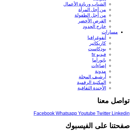
الشباب وريادة الأعمال
من أجل المرأة
من أجل الطفولة
القرص الأخضر
خارج الحدود
مسارات
أنفوغرافيا
كاريكاتير
بودكاست
فيديو tv
بانوراما
إضاءات
مدونة
أرشيف المجلة
المكتبة الرقمية
الأجندة الثقافية
صل معنا
Facebook
Whatsapp
Youtube
Twitter
Link
تنا على الفيسبوك