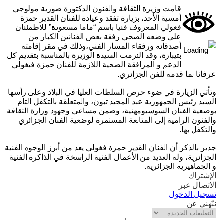
قامت وزيرة الثقافة والفنون الدكتورة صورية مولوجي
أمسية الأحد، بزيارة تفقد وعيادة للفنان القدير حمزة
فغولي المعروف فنيا باسم “ماما مسعودة” للاطمئنان
على وضعه الصحي رفقة بعض الفنانين الكبار من
أصدقائه ورفقاء المسار الفني،وذلك في مقر إقامته
بتيبازة، وقد التزمت السيدة الوزيرة بالمناسبة بتقديم كل
الدعم و المرافقة الصحية اللازمة للفنان حمزة فيغولي
نا بما قدمه للفن الجزائري.
ي الزيارة في ضوء حرص السلطات العليا في البلاد وعلى رأسها
د رئيس الجمهورية عبد المجيد تبون، والمتعلقة بالتكفل التام
ية الفنان السوسيومهنية، وضمن مساعي وجهود وزارة الثقافة
نون الرامية إلى المتابعة المستمرة لوضعية الفنان الجزائري
كفل بها.
 بالذكر أن الفنان القدير حمزة فغولي يعد من أبرز الوجوه الفنية
ائرية، وله العديد من الأعمال الفنية الراسخة في الذاكرة الفنية
جماهيرية الجزائرية.
تراك
صال عبر
يل الدخول
ني عن