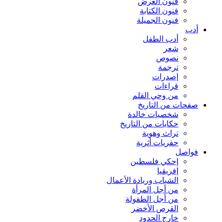
فنون العرض
فنون الكتابة
فنون الجميلة
أدب
أدب الطفل
شعر
نصوص
ترجمة
إصدرات
قراءات
من وحي القلم
صفحات من التاريخ
شخصيات خالدة
حكايات من التاريخ
تراث وهوية
حفريات أثرية
فواصل
إحكي فلسطين
إفريقيا
الشباب وريادة الأعمال
من أجل المرأة
من أجل الطفولة
القرص الأخضر
خارج الحدود