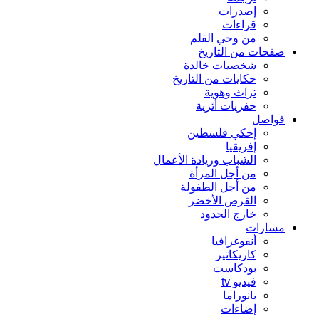
إصدرات
قراءات
من وحي القلم
صفحات من التاريخ
شخصيات خالدة
حكايات من التاريخ
تراث وهوية
حفريات أثرية
فواصل
إحكي فلسطين
إفريقيا
الشباب وريادة الأعمال
من أجل المرأة
من أجل الطفولة
القرص الأخضر
خارج الحدود
مسارات
أنفوغرافيا
كاريكاتير
بودكاست
فيديو tv
بانوراما
إضاءات