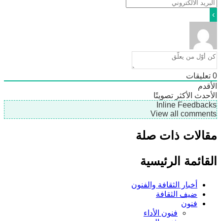
ليقات
دم
دث
الأكثر تصويتًا
Inline Feedb
View all comme
لات ذات صلة
ائمة الرئيسية
أخبار الثقافة والفنون
ضيف الثقافة
فنون
فنون الأداء