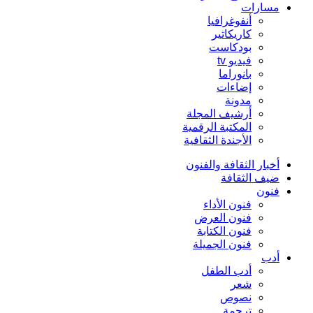
مسارات
أنفوغرافيا
كاريكاتير
بودكاست
فيديو tv
بانوراما
إضاءات
مدونة
أرشيف المجلة
المكتبة الرقمية
الأجندة الثقافية
أخبار الثقافة والفنون
ضيف الثقافة
فنون
فنون الأداء
فنون العرض
فنون الكتابة
فنون الجميلة
أدب
أدب الطفل
شعر
نصوص
ترجمة