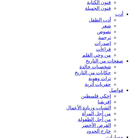
فنون الكتابة
فنون الجميلة
أدب
أدب الطفل
شعر
نصوص
ترجمة
إصدرات
قراءات
من وحي القلم
صفحات من التاريخ
شخصيات خالدة
حكايات من التاريخ
تراث وهوية
حفريات أثرية
فواصل
إحكي فلسطين
إفريقيا
الشباب وريادة الأعمال
من أجل المرأة
من أجل الطفولة
القرص الأخضر
خارج الحدود
مسارات