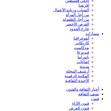
إحكي فلسطين
إفريقيا
الشباب وريادة الأعمال
من أجل المرأة
من أجل الطفولة
القرص الأخضر
خارج الحدود
مسارات
أنفوغرافيا
كاريكاتير
بودكاست
فيديو tv
بانوراما
إضاءات
مدونة
أرشيف المجلة
المكتبة الرقمية
الأجندة الثقافية
أخبار الثقافة والفنون
ضيف الثقافة
فنون
فنون الأداء
فنون العرض