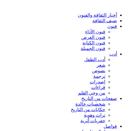
أخبار الثقافة والفنون
ضيف الثقافة
فنون
فنون الأداء
فنون العرض
فنون الكتابة
فنون الجميلة
أدب
أدب الطفل
شعر
نصوص
ترجمة
إصدرات
قراءات
من وحي القلم
صفحات من التاريخ
شخصيات خالدة
حكايات من التاريخ
تراث وهوية
حفريات أثرية
فواصل