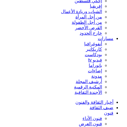
إحكي فلسطين
إفريقيا
الشباب وريادة الأعمال
من أجل المرأة
من أجل الطفولة
القرص الأخضر
خارج الحدود
مسارات
أنفوغرافيا
كاريكاتير
بودكاست
فيديو tv
بانوراما
إضاءات
مدونة
أرشيف المجلة
المكتبة الرقمية
الأجندة الثقافية
أخبار الثقافة والفنون
ضيف الثقافة
فنون
فنون الأداء
فنون العرض