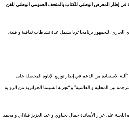
ية في إطار المعرض الوطني للكتاب بالمتحف العمومي الوطني للفن
 الوطني للكتاب, الذي تنظمه وزارة الثقافة و الفنون عبر الوكالة الجزائرية للإشعاع الثقافي من 10 إلى 17 فيفري الجاري, للجمهور برنامجا ثريا يشمل عدة نشاطات ثقافية و فنية,
“آلية الاستفادة من الدعم في إطار توزيع الإتاوة المحصلة على
رجمة بين المحلية و العالمية” و “تجربة السينما الجزائرية من الرواية
لجنة على غرار الأساتذة جمال يحياوي و عبد العزيز فيلالي و محمد