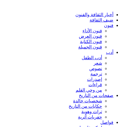
أخبار الثقافة والفنون
ضيف الثقافة
فنون
فنون الأداء
فنون العرض
فنون الكتابة
فنون الجميلة
أدب
أدب الطفل
شعر
نصوص
ترجمة
إصدرات
قراءات
من وحي القلم
صفحات من التاريخ
شخصيات خالدة
حكايات من التاريخ
تراث وهوية
حفريات أثرية
فواصل