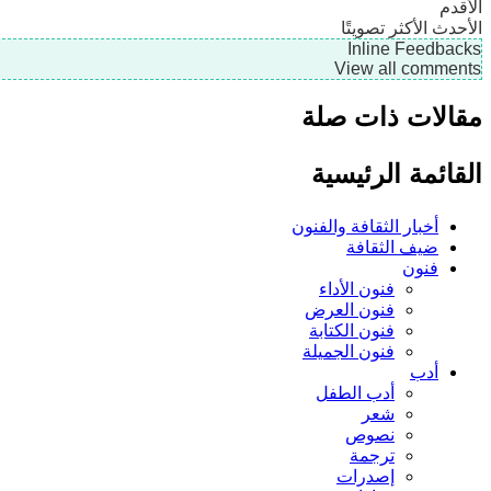
الأقدم
الأحدث
الأكثر تصويتًا
Inline Feedbacks
View all comments
مقالات ذات صلة
القائمة الرئيسية
أخبار الثقافة والفنون
ضيف الثقافة
فنون
فنون الأداء
فنون العرض
فنون الكتابة
فنون الجميلة
أدب
أدب الطفل
شعر
نصوص
ترجمة
إصدرات