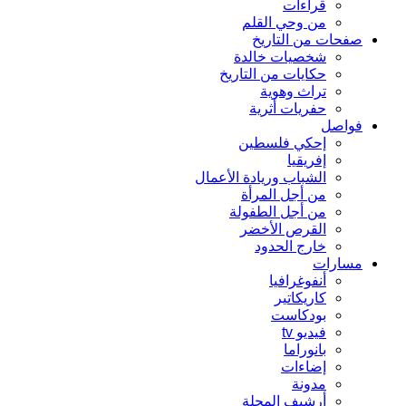
قراءات
من وحي القلم
صفحات من التاريخ
شخصيات خالدة
حكايات من التاريخ
تراث وهوية
حفريات أثرية
فواصل
إحكي فلسطين
إفريقيا
الشباب وريادة الأعمال
من أجل المرأة
من أجل الطفولة
القرص الأخضر
خارج الحدود
مسارات
أنفوغرافيا
كاريكاتير
بودكاست
فيديو tv
بانوراما
إضاءات
مدونة
أرشيف المجلة