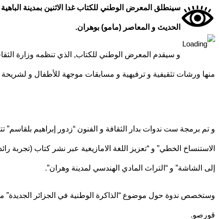
سينطلق المعرض الوطني للكتاب غدا الاثنين بمدينة الباه
الحديث و المعاصر (مامو) بوهران.
منها ورشات تثقيفية و ترفيهية و مسابقات موجهة للأطفال و لشريحة ذ
و تم برمجة ست ندوات بدار الثقافة و الفنون “زدور إبراهيم بلقاسم” تت
الاستنساخ الخطي” و “تعزيز اللغة الامازيغية عبر نشر كتاب (تجربة رائدة
إلى الشاشة” و “التراث المادي الهندسي لمدينة وهران”.
وستخصص ندوة حول موضوع “الذاكرة الوطنية في الجزائر الجديدة” من ت
قورصو.