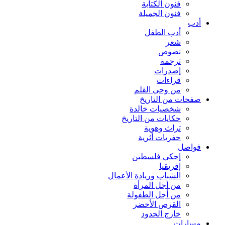
فنون الكتابة
فنون الجميلة
أدب
أدب الطفل
شعر
نصوص
ترجمة
إصدرات
قراءات
من وحي القلم
صفحات من التاريخ
شخصيات خالدة
حكايات من التاريخ
تراث وهوية
حفريات أثرية
فواصل
إحكي فلسطين
إفريقيا
الشباب وريادة الأعمال
من أجل المرأة
من أجل الطفولة
القرص الأخضر
خارج الحدود
مسارات