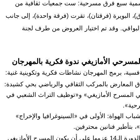
سمية سبع فرق مسرحية: ست جمعيات ثقافية من
)، البويرة (فرقتان)، تقرت (فرقة واحدة)، إلى جانب
لبواقي. وقد تم اختيار العروض من طرف لجنة
مسرحي الأمازيغي ندوة فكرية بالمهرجان
سية، برمج المهرجان نشاطات فكرية وتكوينية غنية:
اق المعارض بالمركب الثقافي والرياضي بحي كشيدة:
 المسرح الأمازيغي» و«توظيف التراث الشعبي في
حية».
شباب الهواة: الأولى في «السينوغرافيا والإخراج»
»، بتأطير فنانين محترفين.
بهذه البرمجة الغنية، تؤكد الدورة الـ14 عزمها على أن يكون المسرح الأمازيغي