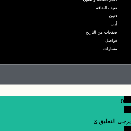
ضيف الثقافة
فنون
أدب
صفحات من التاريخ
فواصل
مسارات
0
يرجى التعليق.
x