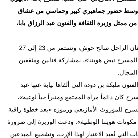
»، وسط حضور جماهيري كبير وحماسي من عشاق
 ممثل وزيرة الثقافة والفنون عبد الرزاق بابا،
تحمل هذه الدورة اسم الفنان الراحل صالح حوش، وتستمر من 23 إلى 27
 شعار «المسرح نبض هويتنا»، بمشاركة فنانين ومثقفين
لمجال.
فنون مليكة بن دودة التي ألقاها نيابة عنها عبد
رح كان دائماً مرآة المجتمع ومنبراً حياً لوعيه»،
سرح للموروث الأمازيغي ورموزه «يعد خطوة راقية
كونات هويتنا الوطنية». ودعت الوزيرة إلى ضرورة
ت التي تُعيد الاعتبار لهذا الإرث، وتشجيع المبدعين