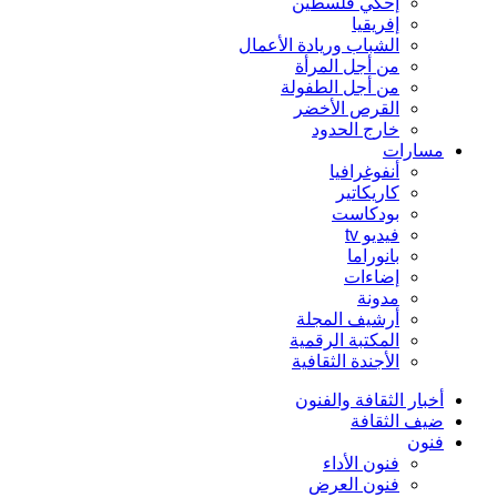
إحكي فلسطين
إفريقيا
الشباب وريادة الأعمال
من أجل المرأة
من أجل الطفولة
القرص الأخضر
خارج الحدود
مسارات
أنفوغرافيا
كاريكاتير
بودكاست
فيديو tv
بانوراما
إضاءات
مدونة
أرشيف المجلة
المكتبة الرقمية
الأجندة الثقافية
أخبار الثقافة والفنون
ضيف الثقافة
فنون
فنون الأداء
فنون العرض