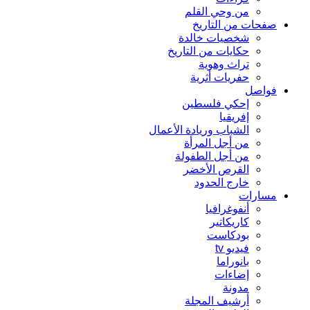
من وحي القلم
صفحات من التاريخ
شخصيات خالدة
حكايات من التاريخ
تراث وهوية
حفريات أثرية
فواصل
إحكي فلسطين
إفريقيا
الشباب وريادة الأعمال
من أجل المرأة
من أجل الطفولة
القرص الأخضر
خارج الحدود
مسارات
أنفوغرافيا
كاريكاتير
بودكاست
فيديو tv
بانوراما
إضاءات
مدونة
أرشيف المجلة