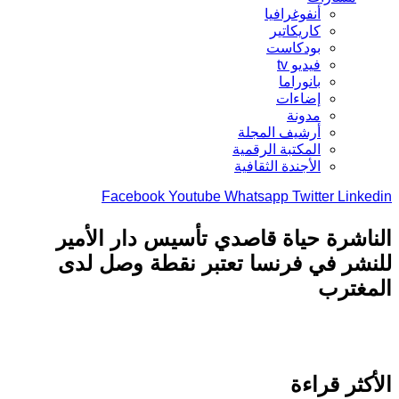
أنفوغرافيا
كاريكاتير
بودكاست
فيديو tv
بانوراما
إضاءات
مدونة
أرشيف المجلة
المكتبة الرقمية
الأجندة الثقافية
Facebook
Youtube
Whatsapp
Twitter
Link
اشرة حياة قاصدي تأسيس دار الأمير
شر في فرنسا تعتبر نقطة وصل لدى
غترب
كثر قراءة