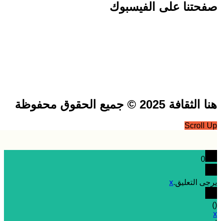
تنا على الفيسبوك
فة 2025 © جميع الحقوق محفوظة
Scrol
0
 التعليق.
x