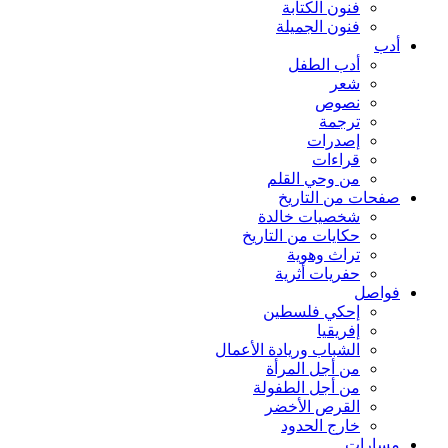
فنون الكتابة
فنون الجميلة
أدب
أدب الطفل
شعر
نصوص
ترجمة
إصدرات
قراءات
من وحي القلم
صفحات من التاريخ
شخصيات خالدة
حكايات من التاريخ
تراث وهوية
حفريات أثرية
فواصل
إحكي فلسطين
إفريقيا
الشباب وريادة الأعمال
من أجل المرأة
من أجل الطفولة
القرص الأخضر
خارج الحدود
مسارات