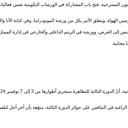
حية، فتح باب المشاركة في الورشات التكوينية ضمن فعاليات الدورة الثالثة م
هواة. ويتعلق الأمر بكل من ورشة المونودراما، وفن كتابة الأنا وال
لنص إلى العرض، وورشة في الريتم الداخلي والخارجي في إدارة الممثل 
 مجانية.
 من 3 إلى 7 نوفمبر 2024 بمدينة تندوف، حاملة شعار “المسرح يضيء…يقرّب المسافات”.