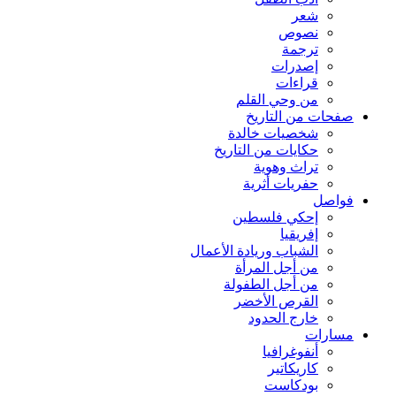
شعر
نصوص
ترجمة
إصدرات
قراءات
من وحي القلم
صفحات من التاريخ
شخصيات خالدة
حكايات من التاريخ
تراث وهوية
حفريات أثرية
فواصل
إحكي فلسطين
إفريقيا
الشباب وريادة الأعمال
من أجل المرأة
من أجل الطفولة
القرص الأخضر
خارج الحدود
مسارات
أنفوغرافيا
كاريكاتير
بودكاست