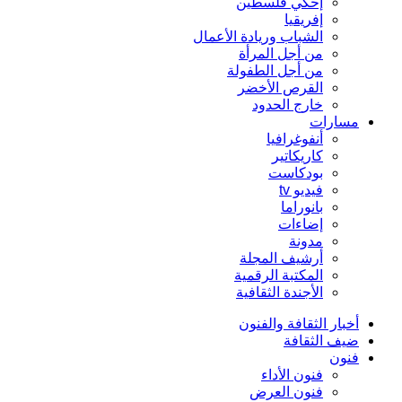
إحكي فلسطين
إفريقيا
الشباب وريادة الأعمال
من أجل المرأة
من أجل الطفولة
القرص الأخضر
خارج الحدود
مسارات
أنفوغرافيا
كاريكاتير
بودكاست
فيديو tv
بانوراما
إضاءات
مدونة
أرشيف المجلة
المكتبة الرقمية
الأجندة الثقافية
أخبار الثقافة والفنون
ضيف الثقافة
فنون
فنون الأداء
فنون العرض