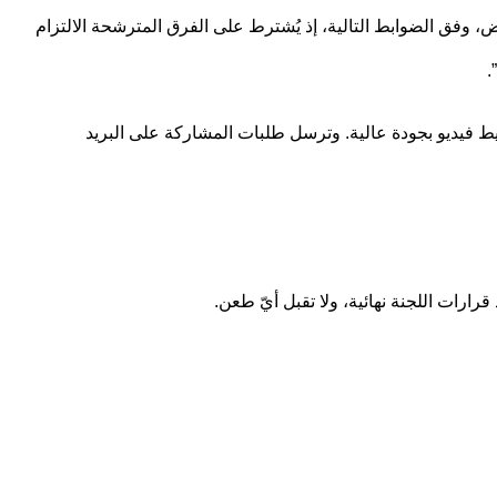
ضوابط وشروط المشاركة، في منشور على صفحة المهرجان في فايسبوك، “إن التظاهرة تتيح إمكانية التنافس أمام 8 عروض، وفق الضوابط التالية، إذ يُشترط على الفرق المترشحة الالتزام
.
ّنة معلومات العمل المرشّح وقائمة الأعضاء، مع ملخص لا يتجاوز 50 كلمة، فضلاً عن شريط فيديو بجودة عالية. وترسل طلبات المشاركة على البريد
رات اللجنة نهائية، ولا تقبل أيّ طعن.