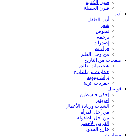
فنون الكتابة
فنون الجميلة
أدب
أدب الطفل
شعر
نصوص
ترجمة
إصدرات
قراءات
من وحي القلم
صفحات من التاريخ
شخصيات خالدة
حكايات من التاريخ
تراث وهوية
حفريات أثرية
فواصل
إحكي فلسطين
إفريقيا
الشباب وريادة الأعمال
من أجل المرأة
من أجل الطفولة
القرص الأخضر
خارج الحدود
مسارات