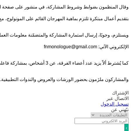
بتقديم أعمال مبتكرة تلتزم بماهية المهرجان القائم على المونولوج، 
الإلكتروني الآتي: fnmonologue@gmail.com
كما يُشترط ألاّ يزيد عدد أعضاء الفرقة، عن 3 أشخاص، بمشاركة فاعلي العروض فحسب.
والمشاركون ملزَمون بحضور الورشات والعروض والندوات التطبيقية. وس
الإشتراك
الاتصال عبر
تسجيل الدخول
نبّهني عن