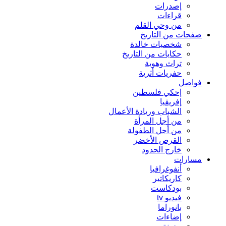
إصدرات
قراءات
من وحي القلم
صفحات من التاريخ
شخصيات خالدة
حكايات من التاريخ
تراث وهوية
حفريات أثرية
فواصل
إحكي فلسطين
إفريقيا
الشباب وريادة الأعمال
من أجل المرأة
من أجل الطفولة
القرص الأخضر
خارج الحدود
مسارات
أنفوغرافيا
كاريكاتير
بودكاست
فيديو tv
بانوراما
إضاءات