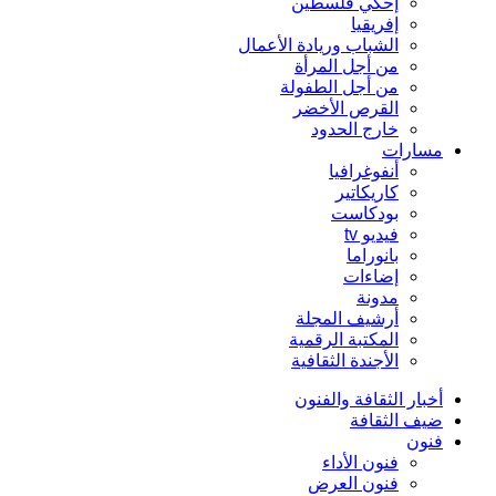
إحكي فلسطين
إفريقيا
الشباب وريادة الأعمال
من أجل المرأة
من أجل الطفولة
القرص الأخضر
خارج الحدود
مسارات
أنفوغرافيا
كاريكاتير
بودكاست
فيديو tv
بانوراما
إضاءات
مدونة
أرشيف المجلة
المكتبة الرقمية
الأجندة الثقافية
أخبار الثقافة والفنون
ضيف الثقافة
فنون
فنون الأداء
فنون العرض