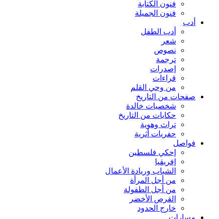
فنون الكتابة
فنون الجميلة
أدب
أدب الطفل
شعر
نصوص
ترجمة
إصدرات
قراءات
من وحي القلم
صفحات من التاريخ
شخصيات خالدة
حكايات من التاريخ
تراث وهوية
حفريات أثرية
فواصل
إحكي فلسطين
إفريقيا
الشباب وريادة الأعمال
من أجل المرأة
من أجل الطفولة
القرص الأخضر
خارج الحدود
مسارات