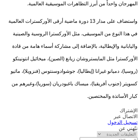
رجان واحداً من أبرز التظاهرات الموسيقية العالمية.
واستضاف على مدار 13 دورة ماضية أرقى الأوركسترات العالمية
ذا النوع من الموسيقى، مثل الأوركسترا الروسية والصينية
ابانية والإيطالية، بالإضافة إلى مشاركة أسماء هامة من قادة
ركسترا مثل المايستروشان زيانغ (الصين)، ميخائيل انتونينكو
يا)، دميانو غيرانا (إيطاليا)، جوشوادوسنتوس (فنزويلا)، ماثيو
تر (جنوب أفريقيا)، ميساك باغبودريان (سوريا)،وغيرهم من
 الأساتذة والمختصين.
تراك
صال عبر
يل الدخول
ني عن