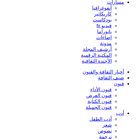
مسارات
أنفوغرافيا
كاريكاتير
بودكاست
فيديو tv
بانوراما
إضاءات
مدونة
أرشيف المجلة
المكتبة الرقمية
الأجندة الثقافية
أخبار الثقافة والفنون
ضيف الثقافة
فنون
فنون الأداء
فنون العرض
فنون الكتابة
فنون الجميلة
أدب
أدب الطفل
شعر
نصوص
ترجمة