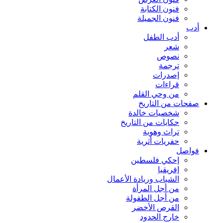
فنون الكتابة
فنون الجميلة
أدب
أدب الطفل
شعر
نصوص
ترجمة
إصدرات
قراءات
من وحي القلم
صفحات من التاريخ
شخصيات خالدة
حكايات من التاريخ
تراث وهوية
حفريات أثرية
فواصل
إحكي فلسطين
إفريقيا
الشباب وريادة الأعمال
من أجل المرأة
من أجل الطفولة
القرص الأخضر
خارج الحدود