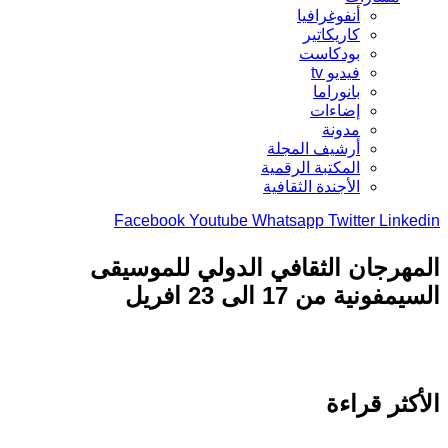
أنفوغرافيا
كاريكاتير
بودكاست
فيديو tv
بانوراما
إضاءات
مدونة
أرشيف المجلة
المكتبة الرقمية
الأجندة الثقافية
Facebook
Youtube
Whatsapp
Twitter
Link
هرجان الثقافي الدولي للموسيقى
فونية من 17 الى 23 افريل
كثر قراءة