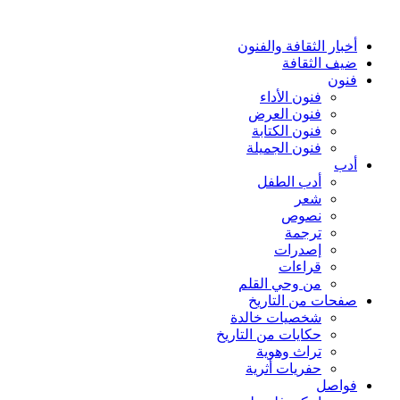
أخبار الثقافة والفنون
ضيف الثقافة
فنون
فنون الأداء
فنون العرض
فنون الكتابة
فنون الجميلة
أدب
أدب الطفل
شعر
نصوص
ترجمة
إصدرات
قراءات
من وحي القلم
صفحات من التاريخ
شخصيات خالدة
حكايات من التاريخ
تراث وهوية
حفريات أثرية
فواصل