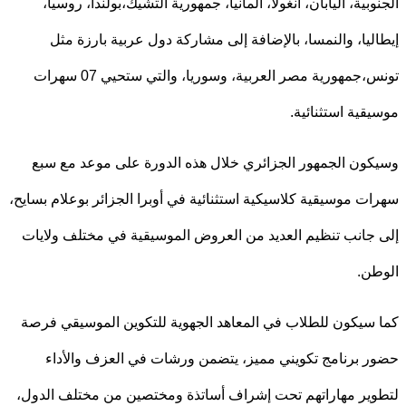
وبية، اليابان، أنغولا، ألمانيا، جمهورية التشيك،بولندا، روسيا،
ليا، والنمسا، بالإضافة إلى مشاركة دول عربية بارزة مثل
تونس،جمهورية مصر العربية، وسوريا، والتي ستحيي 07 سهرات
قية استثنائية.
ون الجمهور الجزائري خلال هذه الدورة على موعد مع سبع
ت موسيقية كلاسيكية استثنائية في أوبرا الجزائر بوعلام بسايح،
جانب تنظيم العديد من العروض الموسيقية في مختلف ولايات
ن.
سيكون للطلاب في المعاهد الجهوية للتكوين الموسيقي فرصة
 برنامج تكويني مميز، يتضمن ورشات في العزف والأداء
ير مهاراتهم تحت إشراف أساتذة ومختصين من مختلف الدول،