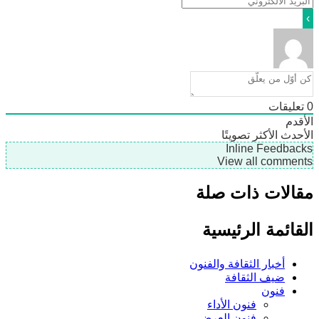
ليقات
دم
دث
الأكثر تصويتًا
Inline Feedb
View all comme
لات ذات صلة
ائمة الرئيسية
أخبار الثقافة والفنون
ضيف الثقافة
فنون
فنون الأداء
فنون العرض