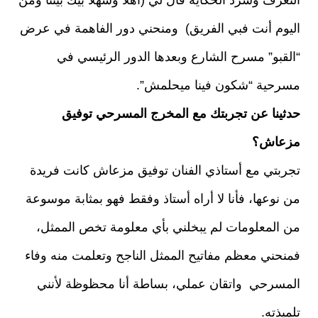
التعرف وسرد الحكاية قال لي (أهلا وسهلا بيك بيننا ومن
اليوم أنت فبي الفريق) ومنحني دور الفاهمة في عرض
“القبو” مسرح الشارع وبعدها الدور الرئيسي في
مسرحية “شكون فينا ميحلمش”.
حدثينا عن تجربتك مع المخرج المسرحي توفيق
مزعاش؟
تجربتي مع أستاذي الفنان توفيق مزعاش كانت فريدة
من نوعها، فأنا لا أراه أستاذ وفقط فهو بمثابة موسوعة
من المعلومات لم يبخلني بأي معلومة تخص الممثل،
فمنحني معظم مفاتيح الممثل الناجح وتعلمت منه وفاء
المسرحي واتقان عملي، بساطة أنا محظوظة لأنني
تلميذته.