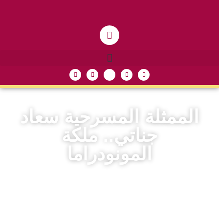
الممثلة المسرحية سعاد
جناتي.. ملكة
المونودراما