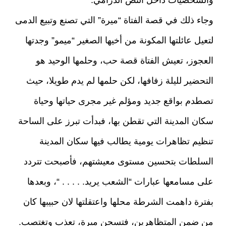
والشخصيات داخل النص الدرامي.
وجاء ذلك في قصة الفتاة “ميرة” التي تصنع وتبيع الدمى
لتعيل عائلتها المكونة من أخيها الصغير “ميمو” وجدتها
العجوز، تعيش الفتاة قصة حب، وحلمها الوحيد هو
التحضير لليلة زفافها، لكن حلمها لم يدم طويلا، حيث
تصطدم بواقع جديد ومؤلم غير مجرى حياتها وحياة
سكان المدينة التي تقطن بها، فبدأت تبرز على الساحة
تنظيم تظاهرات يومية يطالب فيها سكان المدينة
السلطات بتحسين مستوى معيشتهم، فأصبحت تتردد
على مسامعها عبارات “الشعب يريد. . . . . “، وبعدها
بفترة داهمت الشرطة محلها واعتقلتها لان حبيبها كان
من ضمن المتظاهرين، فتسجن ميرة، تعذب وتغتصب.