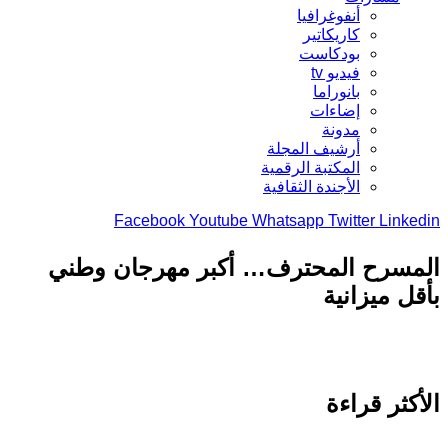
أنفوغرافيا
كاريكاتير
بودكاست
فيديو tv
بانوراما
إضاءات
مدونة
أرشيف المجلة
المكتبة الرقمية
الأجندة الثقافية
Facebook
Youtube
Whatsapp
Twitter
Link
مسرح المحترف… أكبر مهرجان وطني
ل ميزانية
كثر قراءة