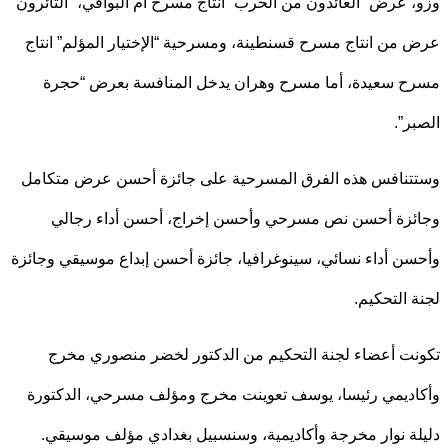
 عرض “العائدون من الحرب” انتاج مسرح أم البواقي، “الثائرون”
من انتاج مسرح قسنطينة، ومسرحية “الإختيار المؤلم” انتاج
 سعيدة، أما مسرح وهران يدخل المنافسة بعرض “حجرة
ر”.
نافس هذه الفرق المسرحية على جائزة أحسن عرض متكامل
زة أحسن نص مسرحي وأحسن إخراج، أحسن أداء رجالي
ن أداء نسائي، سينوغرافيا، جائزة أحسن إبداع موسيقي وجائزة
 التحكيم.
ت أعضاء لجنة التحكيم من الدكتور لخضر منصوري مخرج
ديمي رئيسا، يوسف تعوينت مخرج ومؤلف مسرحي، الدكتورة
ة نوار مخرجة وأكاديمية، وسنسبيل بغدادي مؤلف موسيقي.