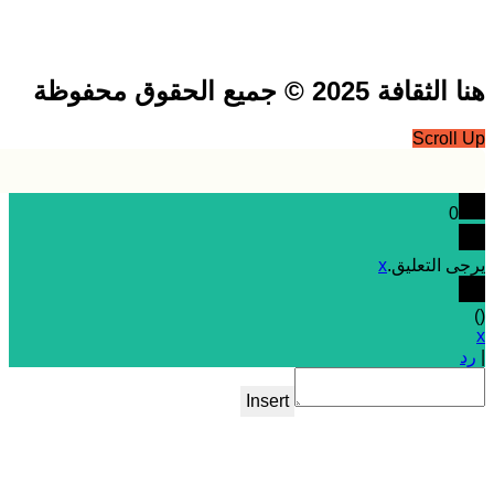
فة 2025 © جميع الحقوق محفوظة
Scrol
0
 التعليق.
x
Insert