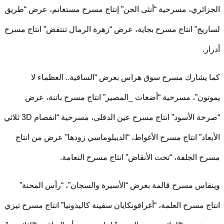
ائري، مسرحية “أنثى الجن” إنتاج مسرح مستغانم، عرض “طريق
يج” انتاج مسرح بجاية، عرض “زهرة الرمال تنتفض” انتاج مسرح
.
يشارك مسرح سوق هراس بعرض “الساقية.. العظماء لا
ون”، مسرحية “أضغاث _المصير” انتاج مسرح باتنة، عرض
“صرخة الأسود” انتاج مسرح عين الدفلى، مسرحية “انفصام 3D ثلاثي
عاد” انتاج مسرح الأغواط، “الديبلوماسي زودها” عرض من انتاج
 الجلفة، “تحت الأنقاض” انتاج مسرح النعامة.
اس مسرح قالمة بعرض “الأسيرة والسجان”، “رأس المحنة”
ج مسرح العلمة، “أغرافونكايان سفينة كاليدونيا” انتاج مسرح تيزي