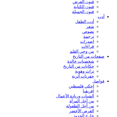
فنون العرض
فنون الكتابة
فنون الجميلة
أدب
أدب الطفل
شعر
نصوص
ترجمة
إصدرات
قراءات
من وحي القلم
صفحات من التاريخ
شخصيات خالدة
حكايات من التاريخ
تراث وهوية
حفريات أثرية
فواصل
إحكي فلسطين
إفريقيا
الشباب وريادة الأعمال
من أجل المرأة
من أجل الطفولة
القرص الأخضر
خارج الحدود