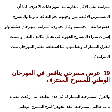
نيته تبقى الأقل بمقارنة مه المهرجانات الأخرى، كما أن
تثمرين الاقتصاديين وجهتهم نحو الثقافة عموما والمسرح
ا تبقى محتشمة وقال يحياوي: “ميزانية المهرجان ضئيلة ولو
ك مدراء المسارح الجهوية في تحمل تكاليف النقل والمبيت
ق المشاركة وتضامنهم، لما استطعنا تنظيم المهرجان بتلك
انية”.
عرض مسرحي ينافس في المهرجان
وطني للمسرح المحترف
رق المسرحية المشاركة في هذه الطبعة التي رفعت للفنانة
ة طالبي، مسرحية “عقد الجوهر” انتاج المسرح الوطني