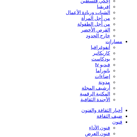
إحكي فلسطين
إفريقيا
الشباب وريادة الأعمال
من أجل المرأة
من أجل الطفولة
القرص الأخضر
خارج الحدود
مسارات
أنفوغرافيا
كاريكاتير
بودكاست
فيديو tv
بانوراما
إضاءات
مدونة
أرشيف المجلة
المكتبة الرقمية
الأجندة الثقافية
أخبار الثقافة والفنون
ضيف الثقافة
فنون
فنون الأداء
فنون العرض