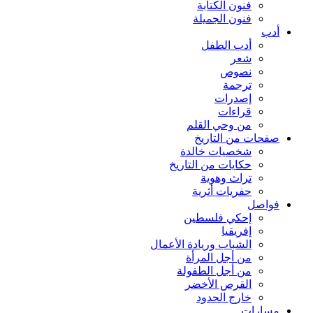
فنون الكتابة
فنون الجميلة
أدب
أدب الطفل
شعر
نصوص
ترجمة
إصدرات
قراءات
من وحي القلم
صفحات من التاريخ
شخصيات خالدة
حكايات من التاريخ
تراث وهوية
حفريات أثرية
فواصل
إحكي فلسطين
إفريقيا
الشباب وريادة الأعمال
من أجل المرأة
من أجل الطفولة
القرص الأخضر
خارج الحدود
مسارات