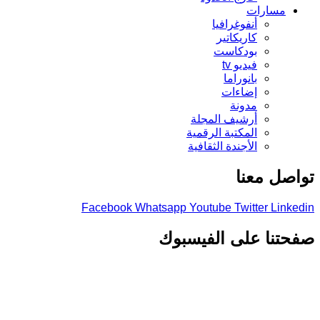
مسارات
أنفوغرافيا
كاريكاتير
بودكاست
فيديو tv
بانوراما
إضاءات
مدونة
أرشيف المجلة
المكتبة الرقمية
الأجندة الثقافية
صل معنا
Facebook
Whatsapp
Youtube
Twitter
Link
تنا على الفيسبوك