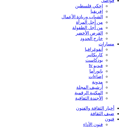
فواصل
إحكي فلسطين
إفريقيا
الشباب وريادة الأعمال
من أجل المرأة
من أجل الطفولة
القرص الأخضر
خارج الحدود
مسارات
أنفوغرافيا
كاريكاتير
بودكاست
فيديو tv
بانوراما
إضاءات
مدونة
أرشيف المجلة
المكتبة الرقمية
الأجندة الثقافية
أخبار الثقافة والفنون
ضيف الثقافة
فنون
فنون الأداء