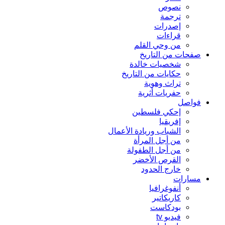
نصوص
ترجمة
إصدرات
قراءات
من وحي القلم
صفحات من التاريخ
شخصيات خالدة
حكايات من التاريخ
تراث وهوية
حفريات أثرية
فواصل
إحكي فلسطين
إفريقيا
الشباب وريادة الأعمال
من أجل المرأة
من أجل الطفولة
القرص الأخضر
خارج الحدود
مسارات
أنفوغرافيا
كاريكاتير
بودكاست
فيديو tv