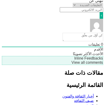
ني عن
ليقات
دم
دث
الأكثر تصويتًا
Inline Feedb
View all comme
لات ذات صلة
ائمة الرئيسية
أخبار الثقافة والفنون
ضيف الثقافة