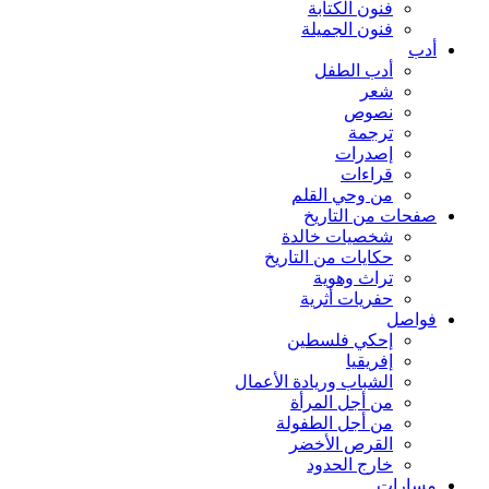
فنون الكتابة
فنون الجميلة
أدب
أدب الطفل
شعر
نصوص
ترجمة
إصدرات
قراءات
من وحي القلم
صفحات من التاريخ
شخصيات خالدة
حكايات من التاريخ
تراث وهوية
حفريات أثرية
فواصل
إحكي فلسطين
إفريقيا
الشباب وريادة الأعمال
من أجل المرأة
من أجل الطفولة
القرص الأخضر
خارج الحدود
مسارات