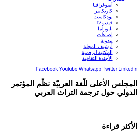
أنفوغرافيا
كاريكاتير
بودكاست
فيديو tv
بانوراما
إضاءات
مدونة
أرشيف المجلة
المكتبة الرقمية
الأجندة الثقافية
Facebook
Youtube
Whatsapp
Twitter
Link
جلس الأعلى للّغة العربيّة نظّم المؤتمر
ولي حول ترجمة التراث العربي
كثر قراءة