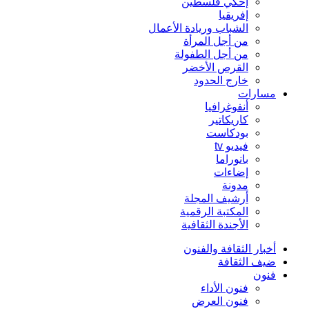
إحكي فلسطين
إفريقيا
الشباب وريادة الأعمال
من أجل المرأة
من أجل الطفولة
القرص الأخضر
خارج الحدود
مسارات
أنفوغرافيا
كاريكاتير
بودكاست
فيديو tv
بانوراما
إضاءات
مدونة
أرشيف المجلة
المكتبة الرقمية
الأجندة الثقافية
أخبار الثقافة والفنون
ضيف الثقافة
فنون
فنون الأداء
فنون العرض