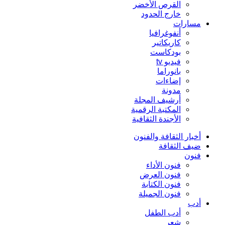
القرص الأخضر
خارج الحدود
مسارات
أنفوغرافيا
كاريكاتير
بودكاست
فيديو tv
بانوراما
إضاءات
مدونة
أرشيف المجلة
المكتبة الرقمية
الأجندة الثقافية
أخبار الثقافة والفنون
ضيف الثقافة
فنون
فنون الأداء
فنون العرض
فنون الكتابة
فنون الجميلة
أدب
أدب الطفل
شعر