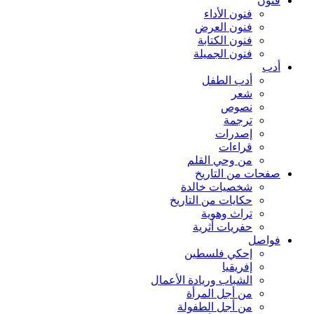
فنون
فنون الأداء
فنون العرض
فنون الكتابة
فنون الجميلة
أدب
أدب الطفل
شعر
نصوص
ترجمة
إصدرات
قراءات
من وحي القلم
صفحات من التاريخ
شخصيات خالدة
حكايات من التاريخ
تراث وهوية
حفريات أثرية
فواصل
إحكي فلسطين
إفريقيا
الشباب وريادة الأعمال
من أجل المرأة
من أجل الطفولة