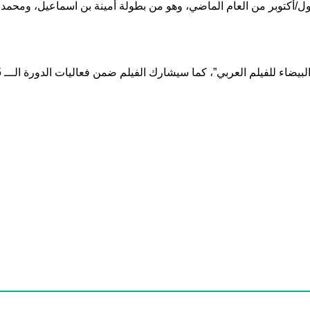
 الأول في قاعات السينما التونسية يوم 25 تشرين الأول/أكتوبر من العام الماضي، وهو من بطولة أ
كما سيشارك الفيلم ضمن فعاليات الدورة الـــ 35 من “مهرجان الفيلم العربي/فاماك” في فرنسا.