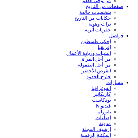
من وحي القلم
صفحات من التاريخ
شخصيات خالدة
حكايات من التاريخ
تراث وهوية
حفريات أثرية
فواصل
إحكي فلسطين
إفريقيا
الشباب وريادة الأعمال
من أجل المرأة
من أجل الطفولة
القرص الأخضر
خارج الحدود
مسارات
أنفوغرافيا
كاريكاتير
بودكاست
فيديو tv
بانوراما
إضاءات
مدونة
أرشيف المجلة
المكتبة الرقمية