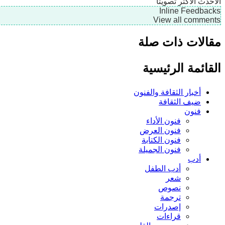
الأحدث
الأكثر تصويتًا
Inline Feedbacks
View all comments
مقالات ذات صلة
القائمة الرئيسية
أخبار الثقافة والفنون
ضيف الثقافة
فنون
فنون الأداء
فنون العرض
فنون الكتابة
فنون الجميلة
أدب
أدب الطفل
شعر
نصوص
ترجمة
إصدرات
قراءات