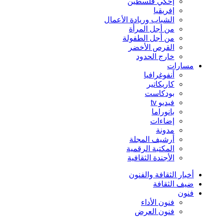
إحكي فلسطين
إفريقيا
الشباب وريادة الأعمال
من أجل المرأة
من أجل الطفولة
القرص الأخضر
خارج الحدود
مسارات
أنفوغرافيا
كاريكاتير
بودكاست
فيديو tv
بانوراما
إضاءات
مدونة
أرشيف المجلة
المكتبة الرقمية
الأجندة الثقافية
أخبار الثقافة والفنون
ضيف الثقافة
فنون
فنون الأداء
فنون العرض