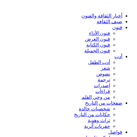
أخبار الثقافة والفنون
ضيف الثقافة
فنون
فنون الأداء
فنون العرض
فنون الكتابة
فنون الجميلة
أدب
أدب الطفل
شعر
نصوص
ترجمة
إصدرات
قراءات
من وحي القلم
صفحات من التاريخ
شخصيات خالدة
حكايات من التاريخ
تراث وهوية
حفريات أثرية
فواصل