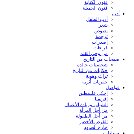
فنون الكتابة
فنون الجميلة
أدب
أدب الطفل
شعر
نصوص
ترجمة
إصدرات
قراءات
من وحي القلم
صفحات من التاريخ
شخصيات خالدة
حكايات من التاريخ
تراث وهوية
حفريات أثرية
فواصل
إحكي فلسطين
إفريقيا
الشباب وريادة الأعمال
من أجل المرأة
من أجل الطفولة
القرص الأخضر
خارج الحدود
مسارات