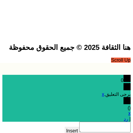
فة 2025 © جميع الحقوق محفوظة
Scrol
0
 التعليق.
x
Insert