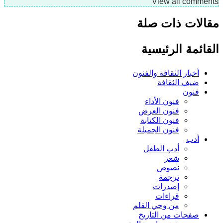
View all comme
لات ذات صلة
ائمة الرئيسية
أخبار الثقافة والفنون
ضيف الثقافة
فنون
فنون الأداء
فنون العرض
فنون الكتابة
فنون الجميلة
أدب
أدب الطفل
شعر
نصوص
ترجمة
إصدرات
قراءات
من وحي القلم
صفحات من التاريخ