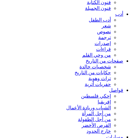
فنون الكتابة
فنون الجميلة
أدب
أدب الطفل
شعر
نصوص
ترجمة
إصدرات
قراءات
من وحي القلم
صفحات من التاريخ
شخصيات خالدة
حكايات من التاريخ
تراث وهوية
حفريات أثرية
فواصل
إحكي فلسطين
إفريقيا
الشباب وريادة الأعمال
من أجل المرأة
من أجل الطفولة
القرص الأخضر
خارج الحدود
مسارات