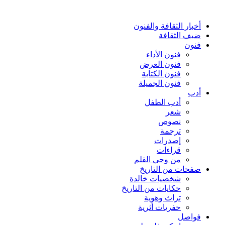
أخبار الثقافة والفنون
ضيف الثقافة
فنون
فنون الأداء
فنون العرض
فنون الكتابة
فنون الجميلة
أدب
أدب الطفل
شعر
نصوص
ترجمة
إصدرات
قراءات
من وحي القلم
صفحات من التاريخ
شخصيات خالدة
حكايات من التاريخ
تراث وهوية
حفريات أثرية
فواصل