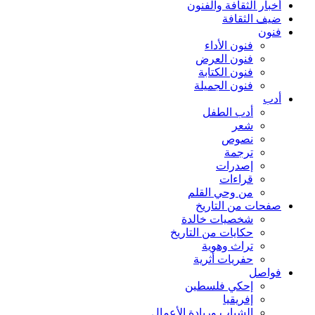
أخبار الثقافة والفنون
ضيف الثقافة
فنون
فنون الأداء
فنون العرض
فنون الكتابة
فنون الجميلة
أدب
أدب الطفل
شعر
نصوص
ترجمة
إصدرات
قراءات
من وحي القلم
صفحات من التاريخ
شخصيات خالدة
حكايات من التاريخ
تراث وهوية
حفريات أثرية
فواصل
إحكي فلسطين
إفريقيا
الشباب وريادة الأعمال