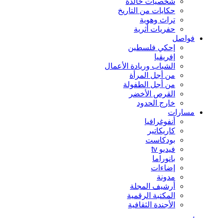
شخصيات خالدة
حكايات من التاريخ
تراث وهوية
حفريات أثرية
فواصل
إحكي فلسطين
إفريقيا
الشباب وريادة الأعمال
من أجل المرأة
من أجل الطفولة
القرص الأخضر
خارج الحدود
مسارات
أنفوغرافيا
كاريكاتير
بودكاست
فيديو tv
بانوراما
إضاءات
مدونة
أرشيف المجلة
المكتبة الرقمية
الأجندة الثقافية