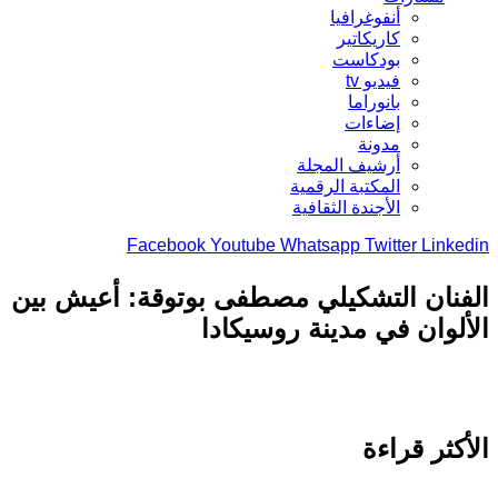
أنفوغرافيا
كاريكاتير
بودكاست
فيديو tv
بانوراما
إضاءات
مدونة
أرشيف المجلة
المكتبة الرقمية
الأجندة الثقافية
Facebook
Youtube
Whatsapp
Twitter
Link
نان التشكيلي مصطفى بوتوقة: أعيش بين
لوان في مدينة روسيكادا
كثر قراءة