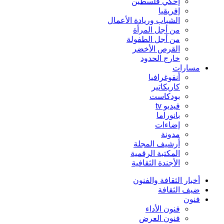
إحكي فلسطين
إفريقيا
الشباب وريادة الأعمال
من أجل المرأة
من أجل الطفولة
القرص الأخضر
خارج الحدود
مسارات
أنفوغرافيا
كاريكاتير
بودكاست
فيديو tv
بانوراما
إضاءات
مدونة
أرشيف المجلة
المكتبة الرقمية
الأجندة الثقافية
أخبار الثقافة والفنون
ضيف الثقافة
فنون
فنون الأداء
فنون العرض