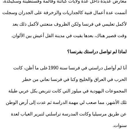
ض عديدة داخل عدة ولايات كباتنة وقالمة وقسنطينة وسكيكدة،
ت عدة أعمال فنية كالجداريات والزخرفة على الجدران وسجلت
ل تعليمي في فرنسا ولكن الظروف منعتني لأكمل ذلك بعد
قصير هناك، بعدها بقيت في مدينة القل أعيش بين الألوان.
ا لم تواصل دراستك بفرنسا؟
أنا لم أواصل دراستي في فرنسا سنة 1990على ما أظن، كانت
ب في العراق والخليج وكنا في فرنسا نعاني من خطر
موعات اليهودية في ميلوز التي كانت تتربص بكل عربي طيلة
الأشهر، مما صعب لي مهمة الدراسة ثم عدت إلى أرض الوطن
ريق مرسيليا وكانت المدرسة تراسلني لتبرير الغياب لعدة
ات.