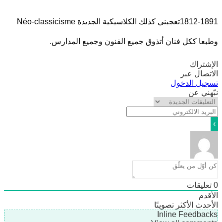
1812-1891تعجبني كذلك الكلاسيكية الجديدة Néo-classicisme
ا ككل فنان أتذوق جميع الفنون وجميع المدارس.
تراك
صال عبر
يل الدخول
ني عن
ليقات
دم
دث
الأكثر تصويتًا
Inline Feedb