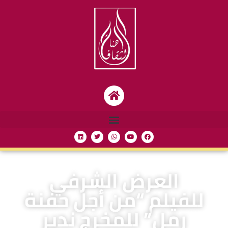
العرض الشرفي
للفيلم “من أجل حفنة
رمل” للمخرج ندير