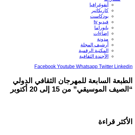
أنفوغرافيا
كاريكاتير
بودكاست
فيديو tv
بانوراما
إضاءات
مدونة
أرشيف المجلة
المكتبة الرقمية
الأجندة الثقافية
Facebook
Youtube
Whatsapp
Twitter
Link
بعة السابعة للمهرجان الثقافي الدولي
يف الموسيقي” من 15 إلى 20 أكتوبر
كثر قراءة