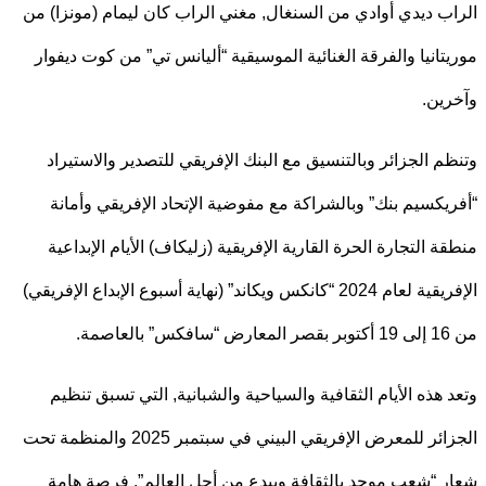
ب ديدي أوادي من السنغال, مغني الراب كان ليمام (مونزا) من
تانيا والفرقة الغنائية الموسيقية “أليانس تي” من كوت ديفوار
ين.
م الجزائر وبالتنسيق مع البنك الإفريقي للتصدير والاستيراد
يكسيم بنك” وبالشراكة مع مفوضية الإتحاد الإفريقي وأمانة
ة التجارة الحرة القارية الإفريقية (زليكاف) الأيام الإبداعية
الإفريقية لعام 2024 “كانكس ويكاند” (نهاية أسبوع الإبداع الإفريقي)
ة.
 هذه الأيام الثقافية والسياحية والشبانية, التي تسبق تنظيم
الجزائر للمعرض الإفريقي البيني في سبتمبر 2025 والمنظمة تحت
 “شعب موحد بالثقافة ويبدع من أجل العالم”, فرصة هامة