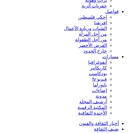
تراث وهوية
حفريات أثرية
فواصل
إحكي فلسطين
إفريقيا
الشباب وريادة الأعمال
من أجل المرأة
من أجل الطفولة
القرص الأخضر
خارج الحدود
مسارات
أنفوغرافيا
كاريكاتير
بودكاست
فيديو tv
بانوراما
إضاءات
مدونة
أرشيف المجلة
المكتبة الرقمية
الأجندة الثقافية
أخبار الثقافة والفنون
ضيف الثقافة