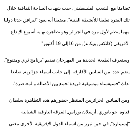
نا مع الشعب الفلسطيني, حيث شهدت الساحة الثقافية خلال
الفترة تعليقا للأنشطة الفنية”, مضيفا أنه يعود “ليرافق حدثا دوليا
 ينظم لأول مرة في الجزائر وهو تظاهرة نهاية أسبوع الإبداع
قي (كانكس ويكاند), من 16إلى 19 أكتوبر”.
رف الطبعة الجديدة من المهرجان تقديم “برنامج ثري ومتنوع”,
عددا من الفنانين الأفارقة, إلى جانب أسماء جزائرية, صانعا
 “فسيفساء موسيقية فريدة تجمع بين الأصالة والمعاصرة”.
الفنانين الجزائريين المنتظر حضورهم هذه التظاهرة سلطان
ة, جو باتوري, أرسلان بوراس, الفرقة التارقية الشبابية
ينارة”, في حين تبرز من اسماء الدول الإفريقية الأخرى مغني