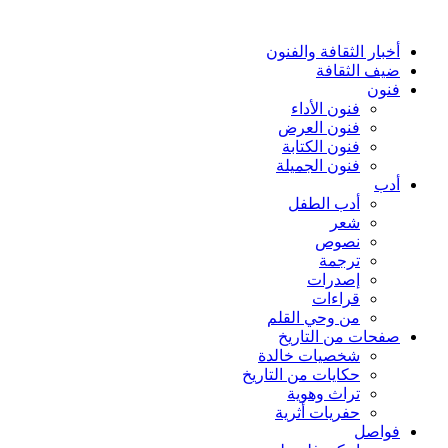
أخبار الثقافة والفنون
ضيف الثقافة
فنون
فنون الأداء
فنون العرض
فنون الكتابة
فنون الجميلة
أدب
أدب الطفل
شعر
نصوص
ترجمة
إصدرات
قراءات
من وحي القلم
صفحات من التاريخ
شخصيات خالدة
حكايات من التاريخ
تراث وهوية
حفريات أثرية
فواصل