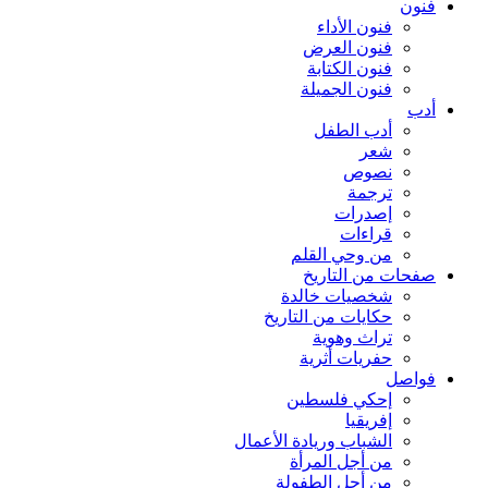
فنون
فنون الأداء
فنون العرض
فنون الكتابة
فنون الجميلة
أدب
أدب الطفل
شعر
نصوص
ترجمة
إصدرات
قراءات
من وحي القلم
صفحات من التاريخ
شخصيات خالدة
حكايات من التاريخ
تراث وهوية
حفريات أثرية
فواصل
إحكي فلسطين
إفريقيا
الشباب وريادة الأعمال
من أجل المرأة
من أجل الطفولة