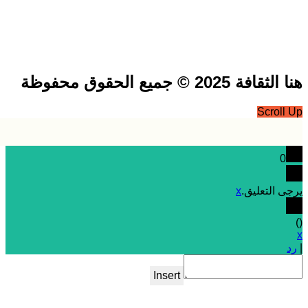
فة 2025 © جميع الحقوق محفوظة
Scrol
0
 التعليق.
x
Insert