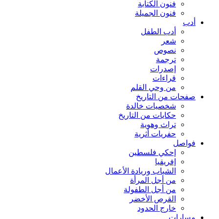
فنون الكتابة
فنون الجميلة
أدب
أدب الطفل
شعر
نصوص
ترجمة
إصدرات
قراءات
من وحي القلم
صفحات من التاريخ
شخصيات خالدة
حكايات من التاريخ
تراث وهوية
حفريات أثرية
فواصل
إحكي فلسطين
إفريقيا
الشباب وريادة الأعمال
من أجل المرأة
من أجل الطفولة
القرص الأخضر
خارج الحدود
مسارات