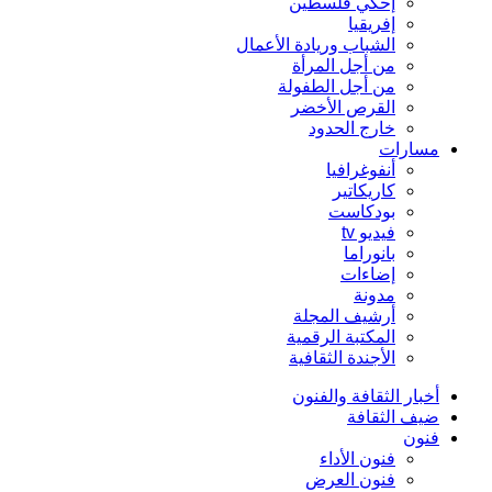
إحكي فلسطين
إفريقيا
الشباب وريادة الأعمال
من أجل المرأة
من أجل الطفولة
القرص الأخضر
خارج الحدود
مسارات
أنفوغرافيا
كاريكاتير
بودكاست
فيديو tv
بانوراما
إضاءات
مدونة
أرشيف المجلة
المكتبة الرقمية
الأجندة الثقافية
أخبار الثقافة والفنون
ضيف الثقافة
فنون
فنون الأداء
فنون العرض