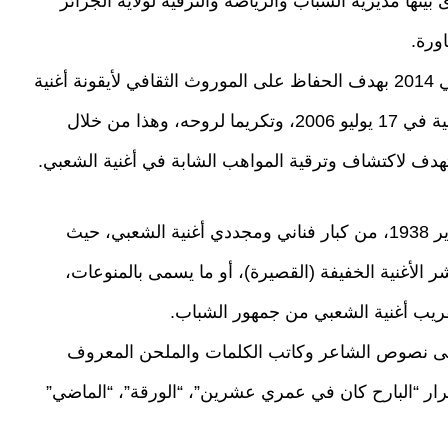
ينها مديرية الشباب والرياضة والترفيه لولاية الجزائر
ورة.
وتم إنشاء الجمعية الثقافية الهاشمي قروابي في 2014 بهدف الحفاظ على الموروث الثقافي لأيقونة أغنية
الشعبي الحاج الهاشمي قروابي الذي وافته المنية في 17 يوليو 2006، وتكريما لروحه، وهذا من خلال
تهدف لاكتشاف وترقية المواهب الشابة في أغنية الشعبي.
ويعد قروابي، وهو من مواليد العاصمة في 6 يناير 1938، من كبار فناني ومجددي أغنية الشعبي، حيث
 الأغنية الخفيفة (القصيرة)، أو ما يسمى بالمنوعات،
ريب أغنية الشعبي من جمهور الشباب.
 إلى نصوص الشاعر وكاتب الكلمات والملحن المعروف
رار “البارح كان في عمري عشرين”، “الورقة”، “الماضي”