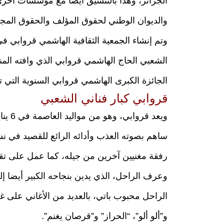
الجزائر، وهذا بالتنسيق أيضا مع مؤسسات أخرى ب
والديوان الوطني لحقوق المؤلف والحقوق المجا
الجائزة الكبرى الهاشمي قروابي السنوية التي 
قروابي كبار فناني الشعبي
ساهم بصوته العذب وأدائه الرائع للقصيد في نشر
رفقة مغنيين آخرين من جيله، كما عمل على تق
وعرف الراحل، الذي يدين بنجاحه الكبير أيضا
الراحل محبوب باتي، بالعديد من الأغاني على غ
و”ألو ألو”، “الحراز” و”قرصان يغنم”.