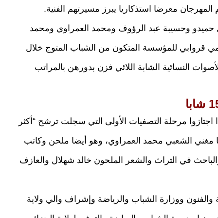
هرجان معرضا استذكاريا يبرز مسيرتهم الفنية.
حميدو وحسيبة عبد الرؤوف ومحمد العمراوي ومحمد
مي قروابي للمؤسسة المتكون من الشباب المتوج خلال
لأصوات النسائية الشابة اللائي فزن بدورهن بالمراتب
لتاسعة تنافس 18 صوتا واعدا اجتازوا مرحلة التصفيات الأولى التي سجلت ترشح “أكثر
ترأسها مغني الشعبي محمد العمراوي، وهو أيضا ملحن وكاتب
باحث في التراث والشعر الملحون خالد شهلال والعازف
 والفنون ووزارة الشباب والرياضة وإشراف والي ولاية