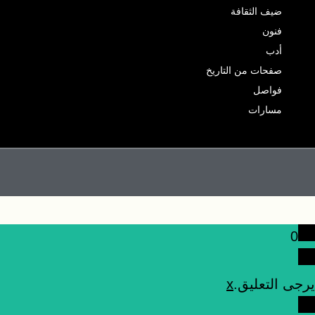
ضيف الثقافة
فنون
أدب
صفحات من التاريخ
فواصل
مسارات
0
يرجى التعليق.
x