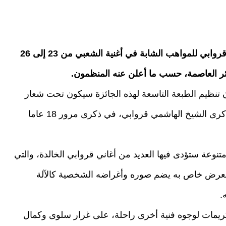
تنظم الطبعة التاسعة للجائزة الكبرى الهاشمي قروابي للمواهب الشابة في أغنية الشعبي من 23 إلى 26
ائر العاصمة، حسب ما أعلن عنه المنظمون.
 تنظيم الطبعة التاسعة لهذه الجائزة سيكون تحت شعار
“الجزائر زينة البلدان”، حيث سيتم خلالها إحياء ذكرى الشيخ الهاشمي قروابي، في ذكرى مرور 18 عاما
نوعة ستؤدى فيها العديد من أغاني قروابي الخالدة، والتي
عرض خاص به يضم صوره وأغراضه الشخصية كالآلة
.
يمات لوجوه فنية أخرى راحلة، على غرار سلوى وكمال