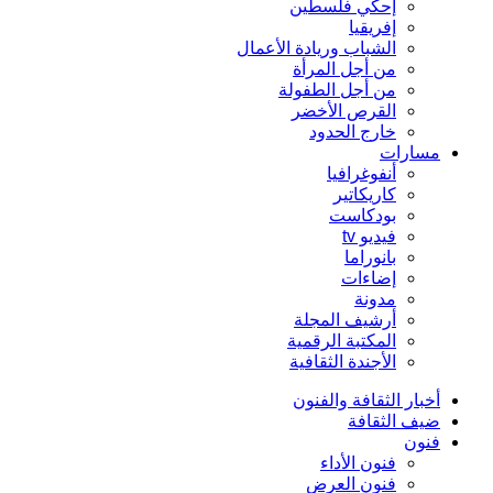
إحكي فلسطين
إفريقيا
الشباب وريادة الأعمال
من أجل المرأة
من أجل الطفولة
القرص الأخضر
خارج الحدود
مسارات
أنفوغرافيا
كاريكاتير
بودكاست
فيديو tv
بانوراما
إضاءات
مدونة
أرشيف المجلة
المكتبة الرقمية
الأجندة الثقافية
أخبار الثقافة والفنون
ضيف الثقافة
فنون
فنون الأداء
فنون العرض