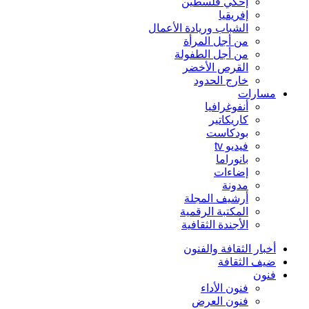
إحكي فلسطين
إفريقيا
الشباب وريادة الأعمال
من أجل المرأة
من أجل الطفولة
القرص الأخضر
خارج الحدود
مسارات
أنفوغرافيا
كاريكاتير
بودكاست
فيديو tv
بانوراما
إضاءات
مدونة
أرشيف المجلة
المكتبة الرقمية
الأجندة الثقافية
أخبار الثقافة والفنون
ضيف الثقافة
فنون
فنون الأداء
فنون العرض