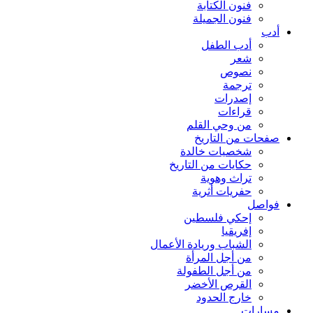
فنون الكتابة
فنون الجميلة
أدب
أدب الطفل
شعر
نصوص
ترجمة
إصدرات
قراءات
من وحي القلم
صفحات من التاريخ
شخصيات خالدة
حكايات من التاريخ
تراث وهوية
حفريات أثرية
فواصل
إحكي فلسطين
إفريقيا
الشباب وريادة الأعمال
من أجل المرأة
من أجل الطفولة
القرص الأخضر
خارج الحدود
مسارات