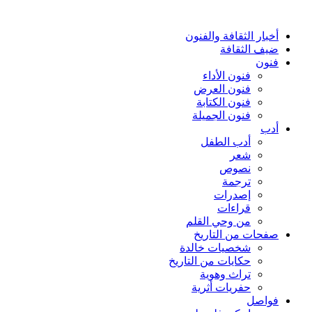
أخبار الثقافة والفنون
ضيف الثقافة
فنون
فنون الأداء
فنون العرض
فنون الكتابة
فنون الجميلة
أدب
أدب الطفل
شعر
نصوص
ترجمة
إصدرات
قراءات
من وحي القلم
صفحات من التاريخ
شخصيات خالدة
حكايات من التاريخ
تراث وهوية
حفريات أثرية
فواصل