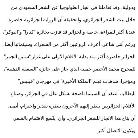
ية، وقد تعاملنا في انجاز انطولوجيا عن الشعر السعودي من
 بيت الشعر الجزائري، والحقيقة أن الرواية الجزائرية حاضرة
ا أكثر للقراءة، خاصة والجزائر قد فازت بجائزة “كتارا” و”البوكر”،
 أنني شاعر، أعرف الروائيين أكثر من الشعراء، وسينمائيا أيضا،
ائر حاضرة أكثر منذ بداية الأفلام الأولى على غرار “سنين الجمر”
رج محمد الأخضر حمينة الذي حاز على جائزة “السعفة الذهبية”،
را، شاهدت فيلم “الملكة الأخيرة” في مهرجان “فينيس”
اليا، أعتقد أن السينما ناضجة بشكل عال في الجزائر، وصناع
لام الجزائريين ينظر إليهم الآخرون بنظرة تقدير واحترام، أتمنى
تاح هذا الانجاز للشعر الجزائري، وأن يتّسع الاهتمام بالشعر،
ن الاتصال أكثر.