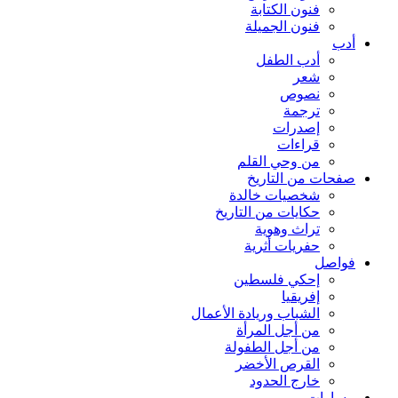
فنون الكتابة
فنون الجميلة
أدب
أدب الطفل
شعر
نصوص
ترجمة
إصدرات
قراءات
من وحي القلم
صفحات من التاريخ
شخصيات خالدة
حكايات من التاريخ
تراث وهوية
حفريات أثرية
فواصل
إحكي فلسطين
إفريقيا
الشباب وريادة الأعمال
من أجل المرأة
من أجل الطفولة
القرص الأخضر
خارج الحدود
مسارات