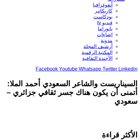
أنفوغرافيا
كاريكاتير
بودكاست
فيديو tv
بانوراما
إضاءات
مدونة
أرشيف المجلة
المكتبة الرقمية
الأجندة الثقافية
Facebook
Youtube
Whatsapp
Twitter
Link
يناريست والشاعر السعودي أحمد الملا:
نى أن يكون هناك جسر ثقافي جزائري –
ودي
كثر قراءة