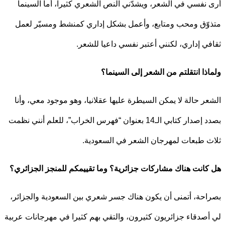
نفسي في الشعر، ويشدّني النص الشعري كثيرا، أما السينما
ّق ومحب ومتابع، وأعمل بشكل إداري كمنشط ومسيّر لعمل
ي إداري، لكنني أعتبر نفسي داعيا للشعر.
ذا انتقلتم من الشعر إلى السينما؟
ر حالة لا يمكن السيطرة عليها عقلانيا، وهو موجود معي، وأنا
بصدد إصدار كتابي الـ14 بعنوان “فهرس الخراب”، للعلم أنني نظمت
 طبعات لمهرجان الشعر في السعودية.
انت هناك مشاركات جزائرية؟ وما تقييمكم للمنجز الجزائري؟
حة، أتمنى أن يكون هناك جسر شعري بين السعودية والجزائر،
صدقاء جزائريون كثيرون، والتقي بهم كثيرا في مهرجانات عربية