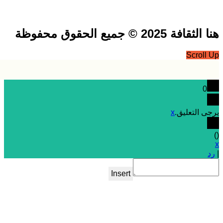
فة 2025 © جميع الحقوق محفوظة
Scrol
0
 التعليق.
x
Insert