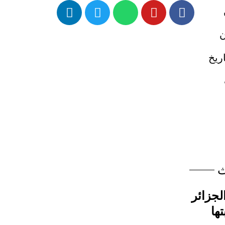
ن
ريخ
ث
لجزائر
ها