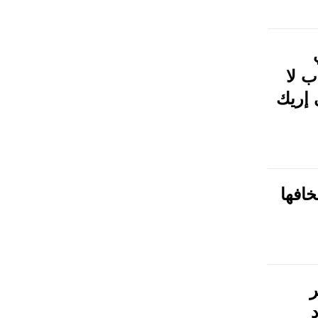
 لا
إريك
افها
ر