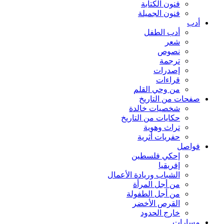
فنون الكتابة
فنون الجميلة
أدب
أدب الطفل
شعر
نصوص
ترجمة
إصدرات
قراءات
من وحي القلم
صفحات من التاريخ
شخصيات خالدة
حكايات من التاريخ
تراث وهوية
حفريات أثرية
فواصل
إحكي فلسطين
إفريقيا
الشباب وريادة الأعمال
من أجل المرأة
من أجل الطفولة
القرص الأخضر
خارج الحدود
مسارات