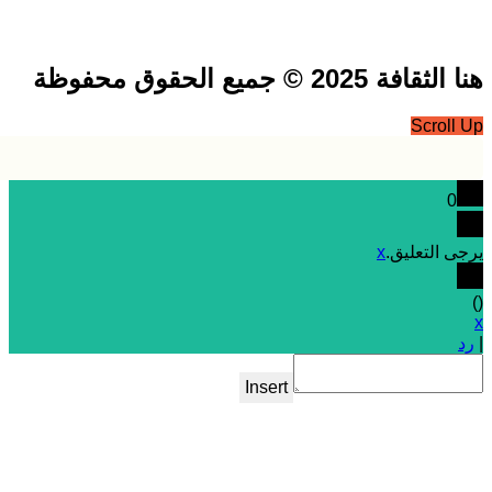
فة 2025 © جميع الحقوق محفوظة
Scrol
0
 التعليق.
x
Insert