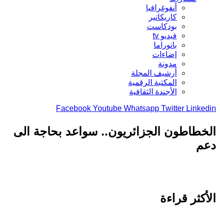
أنفوغرافيا
كاريكاتير
بودكاست
فيديو tv
بانوراما
إضاءات
مدونة
أرشيف المجلة
المكتبة الرقمية
الأجندة الثقافية
Facebook
Youtube
Whatsapp
Twitter
Link
طاطون الجزائريون.. سواعد بحاجة الى
م
كثر قراءة