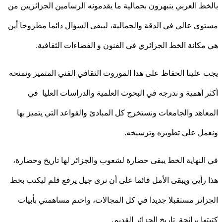
ط العربي ينبهرون بجمالية ما يقدمونه الرسامين الجزائريين من
ى عالي في الدقة والجمالية، ليبقى السؤال دائما مطروحا أين
كانة الخط الجزائري في الفنون و الفضاءات الثقافية.
علينا الحفاظ على هدا الموروث الثقافي الفني المتميز ونمنحه
 أهمية و ندرجه في البحوث العلمية والدراسات العليا في
اهد والجامعات ونستخرج كل المبادئ والقواعد التي يتميز بها
ل على تطويره وترسيخه.
لنهاية الخط يبقى حضارة لشعوب والجزائر لها تاريخ وحضارة،
رأيي ويبقى الأمل قائما على أن نرى جيل يرفع قلم ليكتب بخط
ائر مستقبلا جديدا في كل المجالات، واختم مساهمتي بأبيات
ها برائحة تاريخ الجزائر القديم.