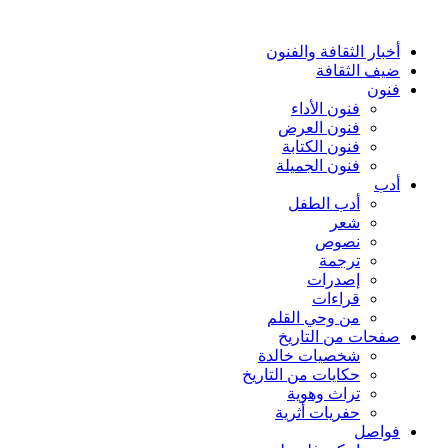
أخبار الثقافة والفنون
ضيف الثقافة
فنون
فنون الأداء
فنون العرض
فنون الكتابة
فنون الجميلة
أدب
أدب الطفل
شعر
نصوص
ترجمة
إصدرات
قراءات
من وحي القلم
صفحات من التاريخ
شخصيات خالدة
حكايات من التاريخ
تراث وهوية
حفريات أثرية
فواصل