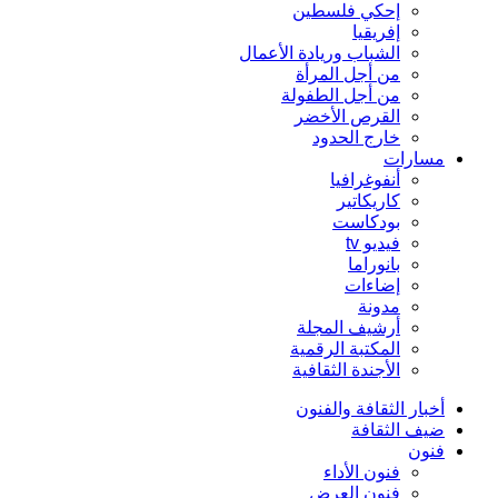
إحكي فلسطين
إفريقيا
الشباب وريادة الأعمال
من أجل المرأة
من أجل الطفولة
القرص الأخضر
خارج الحدود
مسارات
أنفوغرافيا
كاريكاتير
بودكاست
فيديو tv
بانوراما
إضاءات
مدونة
أرشيف المجلة
المكتبة الرقمية
الأجندة الثقافية
أخبار الثقافة والفنون
ضيف الثقافة
فنون
فنون الأداء
فنون العرض