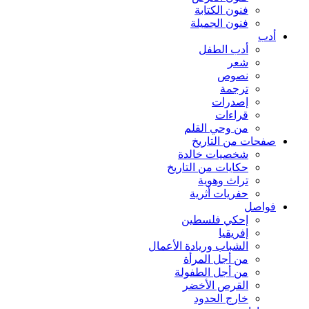
فنون الكتابة
فنون الجميلة
أدب
أدب الطفل
شعر
نصوص
ترجمة
إصدرات
قراءات
من وحي القلم
صفحات من التاريخ
شخصيات خالدة
حكايات من التاريخ
تراث وهوية
حفريات أثرية
فواصل
إحكي فلسطين
إفريقيا
الشباب وريادة الأعمال
من أجل المرأة
من أجل الطفولة
القرص الأخضر
خارج الحدود