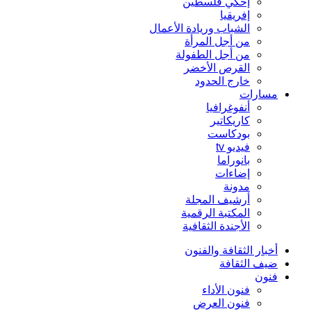
إحكي فلسطين
إفريقيا
الشباب وريادة الأعمال
من أجل المرأة
من أجل الطفولة
القرص الأخضر
خارج الحدود
مسارات
أنفوغرافيا
كاريكاتير
بودكاست
فيديو tv
بانوراما
إضاءات
مدونة
أرشيف المجلة
المكتبة الرقمية
الأجندة الثقافية
أخبار الثقافة والفنون
ضيف الثقافة
فنون
فنون الأداء
فنون العرض