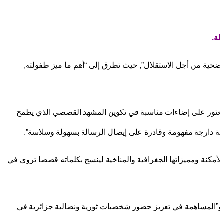
ة.
تضحية من أجل الاستقلال”, حيث تطرق إلى “أهم ما ميز طفولته,
العثور على إضاءات مناسبة في تكوين المشهد القصصي الذي يطمح
ئرية دارجة مفهومة وقادرة على إيصال الرسالة بسهولة وسلاسة”.
أمكنة ومميزاتها الجغرافية والمناخية لينسج بكلماته قصصا تروى في
الوطنية, خاصة عشية إحياء الذكرى ال70 لاندلاع ثورة الفاتح من نوفمبر”, و”المساهمة في تعزيز حضور شخصيات ثورية ونضالية جزائرية في