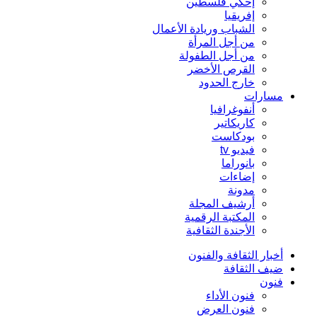
إحكي فلسطين
إفريقيا
الشباب وريادة الأعمال
من أجل المرأة
من أجل الطفولة
القرص الأخضر
خارج الحدود
مسارات
أنفوغرافيا
كاريكاتير
بودكاست
فيديو tv
بانوراما
إضاءات
مدونة
أرشيف المجلة
المكتبة الرقمية
الأجندة الثقافية
أخبار الثقافة والفنون
ضيف الثقافة
فنون
فنون الأداء
فنون العرض