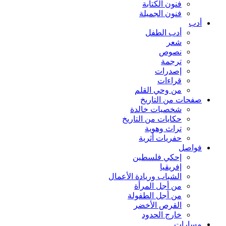
فنون الكتابة
فنون الجميلة
أدب
أدب الطفل
شعر
نصوص
ترجمة
إصدرات
قراءات
من وحي القلم
صفحات من التاريخ
شخصيات خالدة
حكايات من التاريخ
تراث وهوية
حفريات أثرية
فواصل
إحكي فلسطين
إفريقيا
الشباب وريادة الأعمال
من أجل المرأة
من أجل الطفولة
القرص الأخضر
خارج الحدود
مسارات