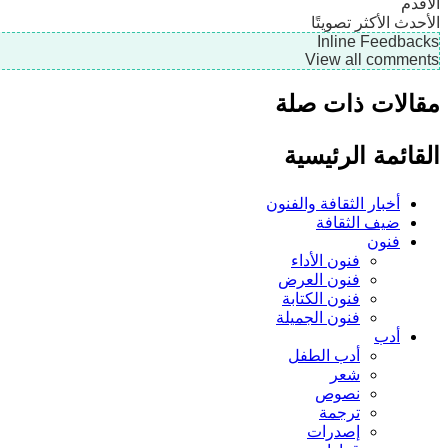
الأقدم
الأحدث
الأكثر تصويتًا
Inline Feedbacks
View all comments
مقالات ذات صلة
القائمة الرئيسية
أخبار الثقافة والفنون
ضيف الثقافة
فنون
فنون الأداء
فنون العرض
فنون الكتابة
فنون الجميلة
أدب
أدب الطفل
شعر
نصوص
ترجمة
إصدرات