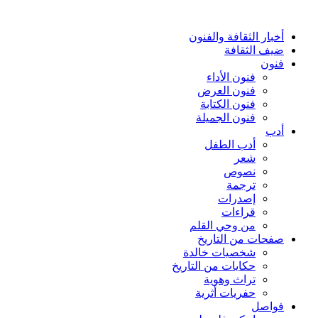
أخبار الثقافة والفنون
ضيف الثقافة
فنون
فنون الأداء
فنون العرض
فنون الكتابة
فنون الجميلة
أدب
أدب الطفل
شعر
نصوص
ترجمة
إصدرات
قراءات
من وحي القلم
صفحات من التاريخ
شخصيات خالدة
حكايات من التاريخ
تراث وهوية
حفريات أثرية
فواصل