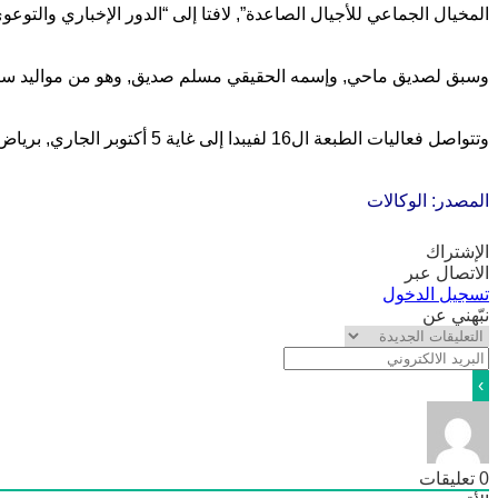
المخيال الجماعي للأجيال الصاعدة”, لافتا إلى “الدور الإخباري والتوعو
وسبق لصديق ماحي, وإسمه الحقيقي مسلم صديق, وهو من مواليد سيدي بلعباس في 1960, وأن نشط العديد من العروض والورشات التك
وتتواصل فعاليات الطبعة ال16 لفيبدا إلى غاية 5 أكتوبر الجاري, برياض الفتح, بمشاركة فناني شريط مرسوم ومهنيين من أكثر من عشرة بلدان.
المصدر: الوكالات
الإشتراك
الاتصال عبر
تسجيل الدخول
نبّهني عن
0
تعليقات