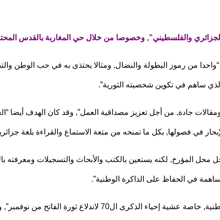
ن الجزائري والفلسطيني”, وخصوصا من خلال حي المغاربة بالقدس المحتل
 “واحدا من رموز البطولة والنضال, ومثالا يحتذى به في حب الوطن وال
 الذي ساهم في تكوين شخصيته الثورية”.
مقالات جادة, من أجل تعزيز مصداقية العمل”, وقد كان الهدف أيضا “
لإبحار في فصولها, بكل ما تمنحه من متعة الاستماع والقراءة بلغة جزا
يحل محل المؤرخ, لكنه يستعين بالكتب والأبحاث والتسجيلات ومعرفته بال
مساهمة في الحفاظ على الذاكرة الوطنية”.
وأشار ماحي إلى أنه يريد وضع تجربته الحكواتية “في خدمة الذاكرة 