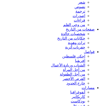
شعر
نصوص
ترجمة
إصدرات
قراءات
من وحي القلم
صفحات من التاريخ
شخصيات خالدة
حكايات من التاريخ
تراث وهوية
حفريات أثرية
فواصل
إحكي فلسطين
إفريقيا
الشباب وريادة الأعمال
من أجل المرأة
من أجل الطفولة
القرص الأخضر
خارج الحدود
مسارات
أنفوغرافيا
كاريكاتير
بودكاست
فيديو tv