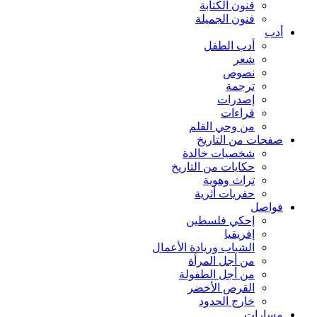
فنون الكتابة
فنون الجميلة
أدب
أدب الطفل
شعر
نصوص
ترجمة
إصدرات
قراءات
من وحي القلم
صفحات من التاريخ
شخصيات خالدة
حكايات من التاريخ
تراث وهوية
حفريات أثرية
فواصل
إحكي فلسطين
إفريقيا
الشباب وريادة الأعمال
من أجل المرأة
من أجل الطفولة
القرص الأخضر
خارج الحدود
مسارات