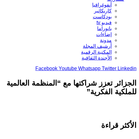
أنفوغرافيا
كاريكاتير
بودكاست
فيديو tv
بانوراما
إضاءات
مدونة
أرشيف المجلة
المكتبة الرقمية
الأجندة الثقافية
Facebook
Youtube
Whatsapp
Twitter
Link
زائر تعزز شراكتها مع “المنظمة العالمية
لكية الفكرية”
كثر قراءة