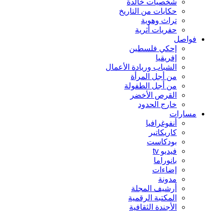
شخصيات خالدة
حكايات من التاريخ
تراث وهوية
حفريات أثرية
فواصل
إحكي فلسطين
إفريقيا
الشباب وريادة الأعمال
من أجل المرأة
من أجل الطفولة
القرص الأخضر
خارج الحدود
مسارات
أنفوغرافيا
كاريكاتير
بودكاست
فيديو tv
بانوراما
إضاءات
مدونة
أرشيف المجلة
المكتبة الرقمية
الأجندة الثقافية