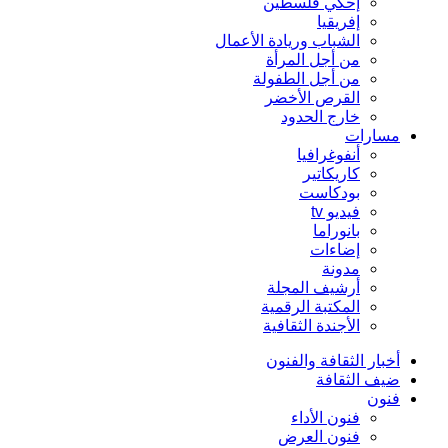
إحكي فلسطين
إفريقيا
الشباب وريادة الأعمال
من أجل المرأة
من أجل الطفولة
القرص الأخضر
خارج الحدود
مسارات
أنفوغرافيا
كاريكاتير
بودكاست
فيديو tv
بانوراما
إضاءات
مدونة
أرشيف المجلة
المكتبة الرقمية
الأجندة الثقافية
أخبار الثقافة والفنون
ضيف الثقافة
فنون
فنون الأداء
فنون العرض