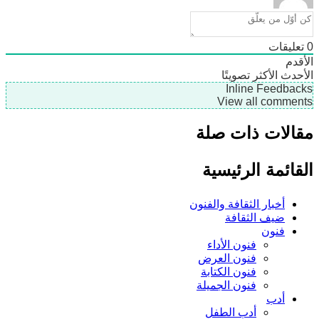
ليقات
دم
دث
الأكثر تصويتًا
Inline Feedb
View all comme
لات ذات صلة
ائمة الرئيسية
أخبار الثقافة والفنون
ضيف الثقافة
فنون
فنون الأداء
فنون العرض
فنون الكتابة
فنون الجميلة
أدب
أدب الطفل