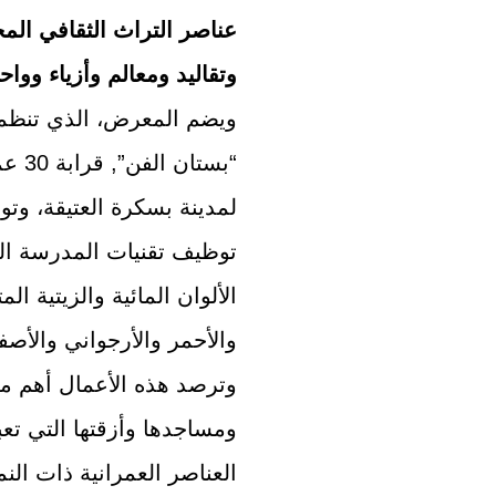
عناصر التراث الثقافي الم
وتقاليد ومعالم وأزياء وواح
ويضم المعرض، الذي تنظمه
“بست
لمدينة بسكرة العتيقة، وت
توظيف تقنيات المدرسة الو
الألوان المائية والزيتية الم
والأحمر والأرجواني والأصفر
وترصد هذه الأعمال أهم معا
ومساجدها وأزقتها التي ت
العناصر العمرانية ذات ال