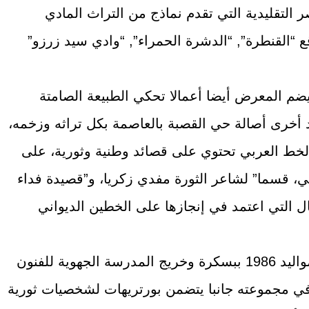
التقليدية التي تقدم نماذج من التراث المادي
قع “القنطرة”, “الدشرة الحمراء”, “وادي سيد زرزو”
ضم المعرض أيضا أعمالا تحكي الطبيعة الصامتة
د أخرى أصالة حي القصبة بالعاصمة بكل تراثه وزخمه،
خط العربي تحتوي على قصائد وطنية وثورية، على
ي، قسما” لشاعر الثورة مفدي زكريا، و”قصيدة فداء
ال التي اعتمد في إنجازها على الخطين الديواني
كما يفرد الفنان، وهو من مواليد 1986 ببسكرة وخريج المدرسة الجهوية للفنون
ميلة بباتنة سنة 2011, في مجموعته جانبا يتضمن بورتريهات لشخصيات ثورية