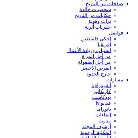
صفحات من التاريخ
شخصيات خالدة
حكايات من التاريخ
تراث وهوية
حفريات أثرية
فواصل
إحكي فلسطين
إفريقيا
الشباب وريادة الأعمال
من أجل المرأة
من أجل الطفولة
القرص الأخضر
خارج الحدود
مسارات
أنفوغرافيا
كاريكاتير
بودكاست
فيديو tv
بانوراما
إضاءات
مدونة
أرشيف المجلة
المكتبة الرقمية