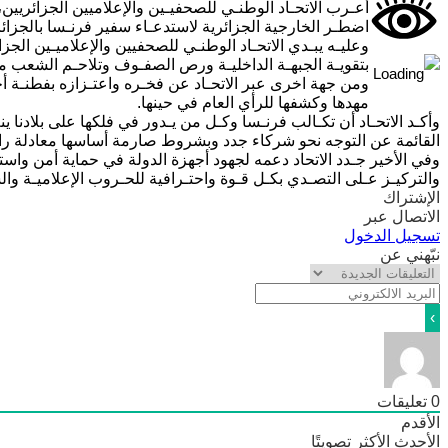
أعـرب الاتحـاد الوطنـي للصحفيـين والإعلاميين الجزائري
اضطـر الخارجية الجزائرية لاستدعـاء سفير فرنـسا بالجزا
وعليـه يبـدي الاتحـاد الوطنـي للصحفيين والإعلاميـين الجز
بتقويـة الجبهـة الداخليـة ورص الصفـوف وتلاحـم الشعب 
ومن جهة اخرى عبر الاتحـاد عن فخـره واعتـزازه بفطنـة أجه
مهدها وكشفها للرأي العام في حينها.
وأكـد الاتحـاد أن تكـالب فرنـسا وكـل من يـدور في فلكها على بلادنا
القائمة عن التوجه نحو شركاء جدد وبشروط صارمة أساسها معادلة رابح ر
وفي الأخير جـدد الاتحاد دعمه لجهود أجهزة الدولة في حماية أمن واستق
والتركيـز عـلى التصـدي بكـل قـوة واحتـرافية للحـروب الإعلاميـة وا
الإشتراك
الاتصال عبر
تسجيل الدخول
نبّهني عن
0
تعليقات
الأقدم
الأحدث
الأكثر تصويتًا