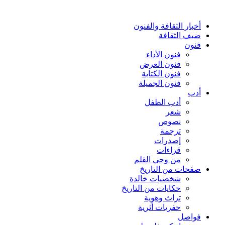
أخبار الثقافة والفنون
ضيف الثقافة
فنون
فنون الأداء
فنون العرض
فنون الكتابة
فنون الجميلة
أدب
أدب الطفل
شعر
نصوص
ترجمة
إصدرات
قراءات
من وحي القلم
صفحات من التاريخ
شخصيات خالدة
حكايات من التاريخ
تراث وهوية
حفريات أثرية
فواصل