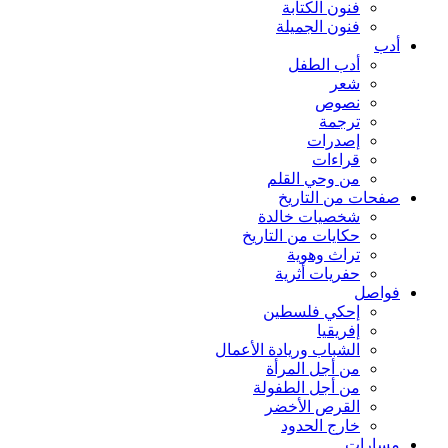
فنون الكتابة
فنون الجميلة
أدب
أدب الطفل
شعر
نصوص
ترجمة
إصدرات
قراءات
من وحي القلم
صفحات من التاريخ
شخصيات خالدة
حكايات من التاريخ
تراث وهوية
حفريات أثرية
فواصل
إحكي فلسطين
إفريقيا
الشباب وريادة الأعمال
من أجل المرأة
من أجل الطفولة
القرص الأخضر
خارج الحدود
مسارات