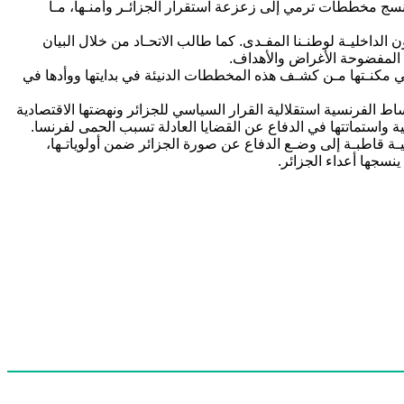
 نسج مخططات ترمي إلى زعزعة استقرار الجزائـر وأمنـها، مـا
 الداخليـة لوطنـنا المفـدى. كما طالب الاتحـاد من خلال البيان
 المفضوحة الأغراض والأهداف.
لتي مكنـتها مـن كشـف هذه المخططات الدنيئة في بدايتها ووأدها في
ط الفرنسية استقلالية القرار السياسي للجزائر ونهضتها الاقتصادية
ية واستماتتها في الدفاع عن القضايا العادلة تسبب الحمى لفرنسا.
ميـة قاطبـة إلى وضـع الدفاع عن صورة الجزائر ضمن أولوياتـها،
نسجها أعداء الجزائر.