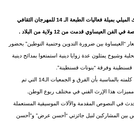
افتتحت ليلة السبت إلى الأحد بدار الثقافة مبارك الميلي بميلة فعاليات الطبعة الـ 14 للمهرجان الثقافي
العيساوي قدمت من 12 ولاية من البلاد .
ار “العيساوة بين ضرورة التدوين وحتمية التوطين” بحضور
ة وشيوخ يمثلون عدة زوايا دينية استمتعوا بمدائح دينية
 قسنطينة وفرقة “بنوتات قسنطينة”.
وقد أكد محافظ المهرجان بوخميس بوبليعة في كلمته بالمناسبة بأن الفرق و الجمعيات الـ14 التي تم
 مميزات هذا الإرث الفني في مختلف ربوع الوطن.
حدث في النصوص المقدمة والآلات الموسيقية المستعملة
س بين المشاركين لنيل جائزتي “أحسن عرض” و”أحسن