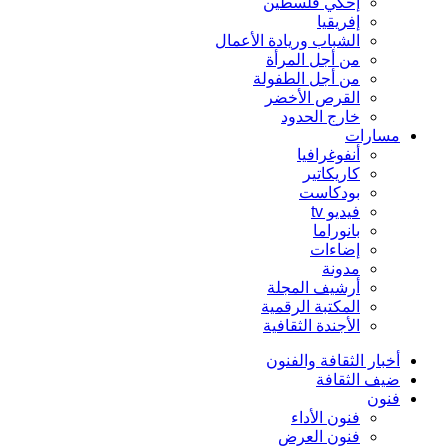
إحكي فلسطين
إفريقيا
الشباب وريادة الأعمال
من أجل المرأة
من أجل الطفولة
القرص الأخضر
خارج الحدود
مسارات
أنفوغرافيا
كاريكاتير
بودكاست
فيديو tv
بانوراما
إضاءات
مدونة
أرشيف المجلة
المكتبة الرقمية
الأجندة الثقافية
أخبار الثقافة والفنون
ضيف الثقافة
فنون
فنون الأداء
فنون العرض