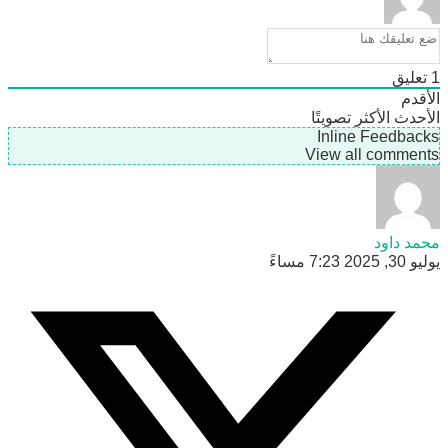
ليق
دم
دث
الأكثر تصويتًا
Inline Feedb
View all comme
 داود
7 مساءً