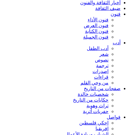
أخبار الثقافة والفنون
ضيف الثقافة
فنون
فنون الأداء
فنون العرض
فنون الكتابة
فنون الجميلة
أدب
أدب الطفل
شعر
نصوص
ترجمة
إصدرات
قراءات
من وحي القلم
صفحات من التاريخ
شخصيات خالدة
حكايات من التاريخ
تراث وهوية
حفريات أثرية
فواصل
إحكي فلسطين
إفريقيا
الشباب وريادة الأعمال