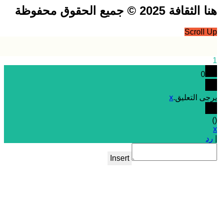
فة 2025 © جميع الحقوق محفوظة
Scrol
0
 التعليق.
x
Insert