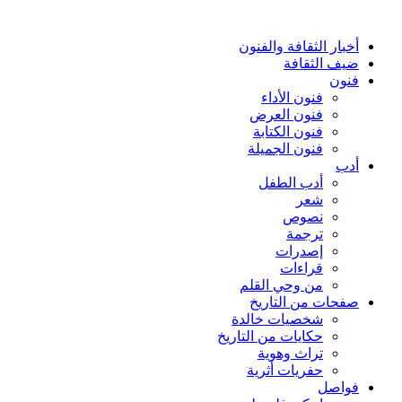
أخبار الثقافة والفنون
ضيف الثقافة
فنون
فنون الأداء
فنون العرض
فنون الكتابة
فنون الجميلة
أدب
أدب الطفل
شعر
نصوص
ترجمة
إصدرات
قراءات
من وحي القلم
صفحات من التاريخ
شخصيات خالدة
حكايات من التاريخ
تراث وهوية
حفريات أثرية
فواصل