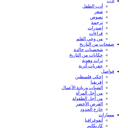
أدب
أدب الطفل
شعر
نصوص
ترجمة
إصدرات
قراءات
من وحي القلم
صفحات من التاريخ
شخصيات خالدة
حكايات من التاريخ
تراث وهوية
حفريات أثرية
فواصل
إحكي فلسطين
إفريقيا
الشباب وريادة الأعمال
من أجل المرأة
من أجل الطفولة
القرص الأخضر
خارج الحدود
مسارات
أنفوغرافيا
كاريكاتير