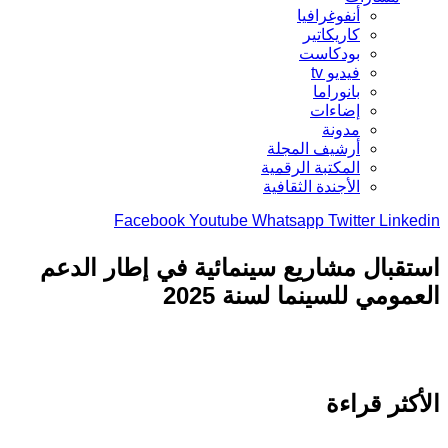
أنفوغرافيا
كاريكاتير
بودكاست
فيديو tv
بانوراما
إضاءات
مدونة
أرشيف المجلة
المكتبة الرقمية
الأجندة الثقافية
Facebook
Youtube
Whatsapp
Twitter
Link
قبال مشاريع سينمائية في إطار الدعم
مومي للسينما لسنة 2025
كثر قراءة