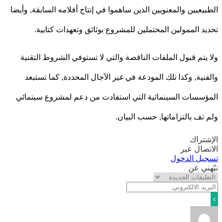
يعيين والمعنويين الذين ساهموا في إنتاج أفلامه السابقة, وأيضا
د الممولين المحتملين للمشروع بوثائق وتعهدات كتابية.
يتم قبول الملفات الناقصة والتي لا تستوفي الشروط التقنية
نية, وكذا تلك المودعة في غير الآجال المحددة, كما تستبعد
سسات السينمائية التي استفادت من دعم لمشروع سينمائي
تف بالتزاماتها, حسب البيان.
تراك
صال عبر
يل الدخول
ني عن