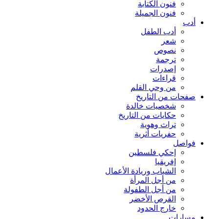
فنون الكتابة
فنون الجميلة
أدب
أدب الطفل
شعر
نصوص
ترجمة
إصدرات
قراءات
من وحي القلم
صفحات من التاريخ
شخصيات خالدة
حكايات من التاريخ
تراث وهوية
حفريات أثرية
فواصل
إحكي فلسطين
إفريقيا
الشباب وريادة الأعمال
من أجل المرأة
من أجل الطفولة
القرص الأخضر
خارج الحدود
مسارات