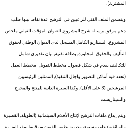
ترك).
من الملف الفني للراغبين في الترشح عدة نقاط بينها طلب
مرفق برسالة شرح المشروع, العنوان المؤقت للفيلم, ملخص
روع, السيناريو الكامل المسجل لدى الديوان الوطني لحقوق
ليف والحقوق المجاورة, بطاقة تقنية, بيان تقديري شامل
اليف يقدم في شكل فصول, مخطط التمويل, مخطط العمل
د فيه أماكن التصوير وآجال التنفيذ), الممثلين الرئيسيين
المرشحين (3 على الأقل), وكذا السيرة الذاتية للمنتج والمخرج
يناريست.
 إيداع ملفات الترشح لإنتاج الأفلام السينمائية (الطويلة, القصيرة
ثائقية) على مستوى مديرية تطوير الفنون وترقيتها بمقر الوزارة