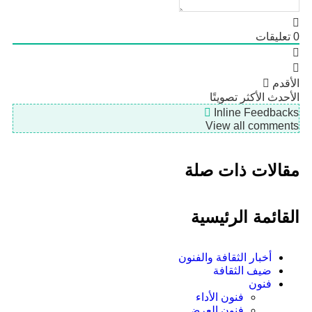
عليقات
قدم
أحدث
الأكثر تصويتًا
Inline Feedbac
View all commen
الات ذات صلة
قائمة الرئيسية
أخبار الثقافة والفنون
ضيف الثقافة
فنون
فنون الأداء
فنون العرض