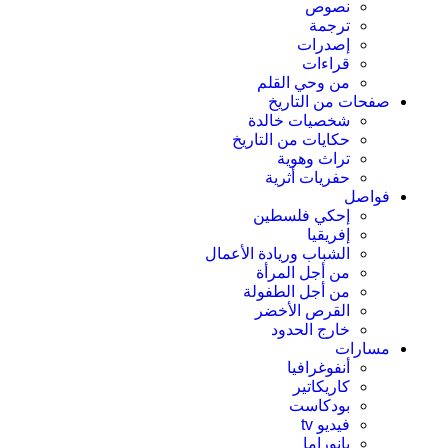
نصوص
ترجمة
إصدرات
قراءات
من وحي القلم
صفحات من التاريخ
شخصيات خالدة
حكايات من التاريخ
تراث وهوية
حفريات أثرية
فواصل
إحكي فلسطين
إفريقيا
الشباب وريادة الأعمال
من أجل المرأة
من أجل الطفولة
القرص الأخضر
خارج الحدود
مسارات
أنفوغرافيا
كاريكاتير
بودكاست
فيديو tv
بانوراما