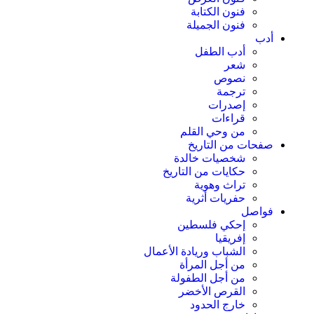
فنون الكتابة
فنون الجميلة
أدب
أدب الطفل
شعر
نصوص
ترجمة
إصدرات
قراءات
من وحي القلم
صفحات من التاريخ
شخصيات خالدة
حكايات من التاريخ
تراث وهوية
حفريات أثرية
فواصل
إحكي فلسطين
إفريقيا
الشباب وريادة الأعمال
من أجل المرأة
من أجل الطفولة
القرص الأخضر
خارج الحدود