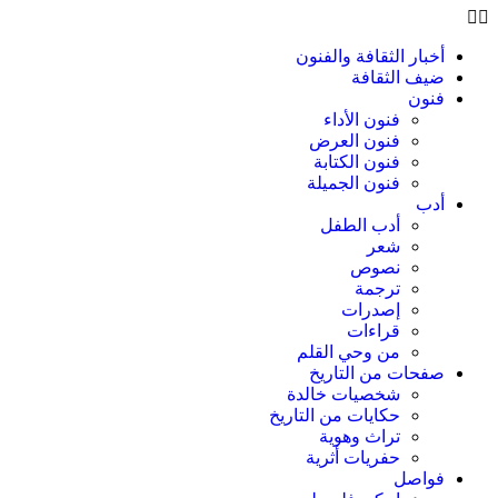
أخبار الثقافة والفنون
ضيف الثقافة
فنون
فنون الأداء
فنون العرض
فنون الكتابة
فنون الجميلة
أدب
أدب الطفل
شعر
نصوص
ترجمة
إصدرات
قراءات
من وحي القلم
صفحات من التاريخ
شخصيات خالدة
حكايات من التاريخ
تراث وهوية
حفريات أثرية
فواصل