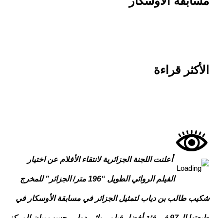
ابقة الأوسكار
أكثر قراءة
أعلنت اللجنة الجزائرية لانتقاء الأفلام عن اختيار
الفيلم الروائي الطويل “196 متر/ الجزائر” للمخرج
يب طالب بن دياب لتمثيل الجزائر في مسابقة الأوسكار في
طبعتها ال97 في فئة أفضل فيلم روائي دولي, حسب بيان للمركز