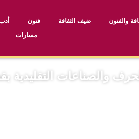
افة والفنون
ضيف الثقافة
فنون
أدب
مسارات
حرف والصناعات التقليدية بق